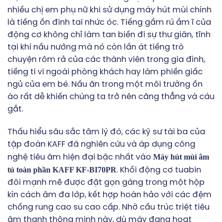
nhiều chị em phụ nữ khi sử dụng máy hút mùi chính
là tiếng ồn đinh tai nhức óc. Tiếng gầm rú ầm ĩ của
động cơ không chỉ làm tan biến đi sự thư giãn, tĩnh
tại khi nấu nướng mà nó còn lấn át tiếng trò
chuyện rôm rả của các thành viên trong gia đình,
tiếng ti vi ngoài phòng khách hay làm phiền giấc
ngủ của em bé. Nấu ăn trong một môi trường ồn
ào rất dễ khiến chúng ta trở nên căng thẳng và cáu
gắt.
Thấu hiểu sâu sắc tâm lý đó, các kỹ sư tài ba của
tập đoàn KAFF đã nghiên cứu và áp dụng công
Máy hút mùi âm
nghệ tiêu âm hiện đại bậc nhất vào
tủ toàn phần KAFF KF-BI70PR
. Khối động cơ tuabin
đôi mạnh mẽ được đặt gọn gàng trong một hộp
kín cách âm đa lớp, kết hợp hoàn hảo với các đệm
chống rung cao su cao cấp. Nhờ cấu trúc triệt tiêu
âm thanh thông minh này, dù máy đang hoạt