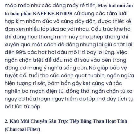
Máy hút mùi âm
móp méo như các dòng máy rẻ tiền,
tủ toàn phần KAFF KF-BI70PR
sử dụng các tấm lưới
hợp kim nhôm đúc vô cùng dày dặn, được thiết kế
đan xen nhiều lớp ziczac với nhau. Cấu trúc khe hở
khí động học thông minh này cho phép không khí
xuyên qua một cách dễ dàng nhưng lại giữ chặt lại
đến 99% các hạt hơi dầu mỡ li ti bay lơ lửng. Việc
ngăn chặn triệt để dầu mỡ đi sâu vào bên trong
động cơ mang ý nghĩa sống còn. Nó giúp bảo vệ
tuyệt đối tuổi thọ của cánh quạt tuabin, ngăn ngừa
hiện tượng rỉ sét, bám bẩn gây kẹt cứng và tắc
nghẽn bo mạch điện tử, đồng thời ngăn chặn từ xa
nguy cơ hỏa hoạn nguy hiểm do lớp mỡ dày tích tụ
bắt lửa từ bếp.
2. Khử Mùi Chuyên Sâu Trực Tiếp Bằng Than Hoạt Tính
(Charcoal Filter)