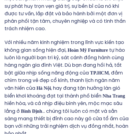
sự phát huy trọn vẹn giá trị, sự bền bỉ của nó khi
được tư vấn, lắp đặt và bảo hành bởi một đơn vị
phân phối tận tâm, chuyên nghiệp và có tinh thần
trách nhiệm cao.
Với nhiều năm kinh nghiệm trong lĩnh vực kiến tạo
Hoàn Mỹ Furniture
không gian sống hiện đại,
tự hào
luôn là người bạn tri kỷ, sát cánh đồng hành cùng
hàng ngàn gia đình Việt. Dù bạn đang hối hả, tất
TP.HCM
bật giữa nhịp sống năng động của
, đắm
chìm trong vẻ đẹp cổ kính, thanh lịch ngàn năm
Hà Nội
văn hiến của
, hay đang tận hưởng làn gió
Nha Trang
biển khơi khoáng đạt tại thành phố biển
hiền hòa, và cả nhịp điệu bình yên, mộc mạc sâu
Bình Định
lắng ở
… chúng tôi luôn có mặt và sẵn
sàng mang thiết bị đỉnh cao này gõ cửa tổ ấm của
bạn với những trải nghiệm dịch vụ đồng nhất, hoàn
hảo nhất.