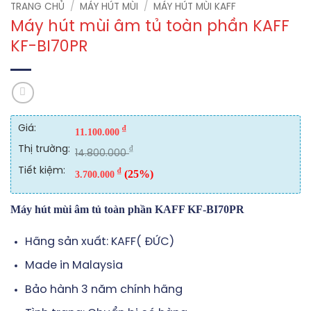
TRANG CHỦ
/
MÁY HÚT MÙI
/
MÁY HÚT MÙI KAFF
Máy hút mùi âm tủ toàn phần KAFF
KF-BI70PR
Giá:
₫
11.100.000
Thị trường:
₫
14.800.000
Tiết kiệm:
₫
(25%)
3.700.000
Máy hút mùi âm tủ toàn phần KAFF KF-BI70PR
Hãng sản xuất: KAFF( ĐỨC)
Made in Malaysia
Bảo hành 3 năm chính hãng