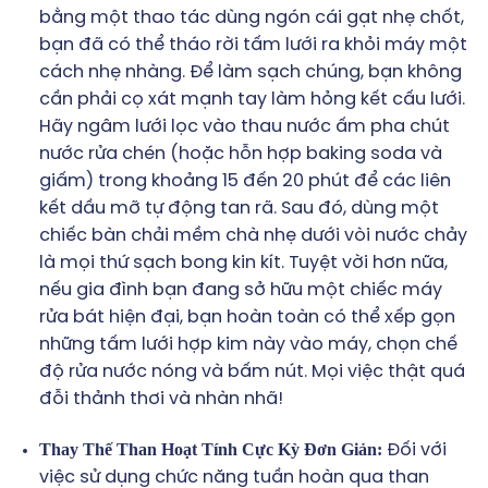
bằng một thao tác dùng ngón cái gạt nhẹ chốt,
bạn đã có thể tháo rời tấm lưới ra khỏi máy một
cách nhẹ nhàng. Để làm sạch chúng, bạn không
cần phải cọ xát mạnh tay làm hỏng kết cấu lưới.
Hãy ngâm lưới lọc vào thau nước ấm pha chút
nước rửa chén (hoặc hỗn hợp baking soda và
giấm) trong khoảng 15 đến 20 phút để các liên
kết dầu mỡ tự động tan rã. Sau đó, dùng một
chiếc bàn chải mềm chà nhẹ dưới vòi nước chảy
là mọi thứ sạch bong kin kít. Tuyệt vời hơn nữa,
nếu gia đình bạn đang sở hữu một chiếc máy
rửa bát hiện đại, bạn hoàn toàn có thể xếp gọn
những tấm lưới hợp kim này vào máy, chọn chế
độ rửa nước nóng và bấm nút. Mọi việc thật quá
đỗi thảnh thơi và nhàn nhã!
Thay Thế Than Hoạt Tính Cực Kỳ Đơn Giản:
Đối với
việc sử dụng chức năng tuần hoàn qua than