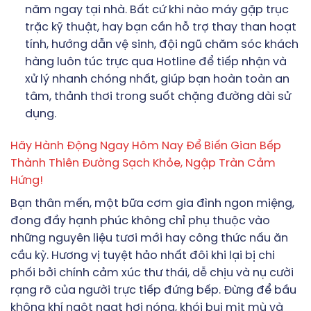
năm ngay tại nhà. Bất cứ khi nào máy gặp trục
trặc kỹ thuật, hay bạn cần hỗ trợ thay than hoạt
tính, hướng dẫn vệ sinh, đội ngũ chăm sóc khách
hàng luôn túc trực qua Hotline để tiếp nhận và
xử lý nhanh chóng nhất, giúp bạn hoàn toàn an
tâm, thảnh thơi trong suốt chặng đường dài sử
dụng.
Hãy Hành Động Ngay Hôm Nay Để Biến Gian Bếp
Thành Thiên Đường Sạch Khỏe, Ngập Tràn Cảm
Hứng!
Bạn thân mến, một bữa cơm gia đình ngon miệng,
đong đầy hạnh phúc không chỉ phụ thuộc vào
những nguyên liệu tươi mới hay công thức nấu ăn
cầu kỳ. Hương vị tuyệt hảo nhất đôi khi lại bị chi
phối bởi chính cảm xúc thư thái, dễ chịu và nụ cười
rạng rỡ của người trực tiếp đứng bếp. Đừng để bầu
không khí ngột ngạt hơi nóng, khói bụi mịt mù và