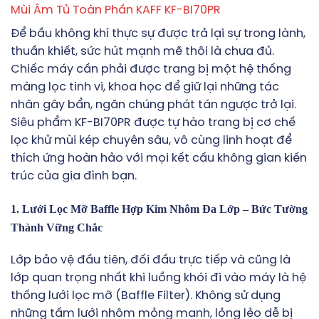
Mùi Âm Tủ Toàn Phần KAFF KF-BI70PR
Để bầu không khí thực sự được trả lại sự trong lành,
thuần khiết, sức hút mạnh mẽ thôi là chưa đủ.
Chiếc máy cần phải được trang bị một hệ thống
màng lọc tinh vi, khoa học để giữ lại những tác
nhân gây bẩn, ngăn chúng phát tán ngược trở lại.
Siêu phẩm KF-BI70PR được tự hào trang bị cơ chế
lọc khử mùi kép chuyên sâu, vô cùng linh hoạt để
thích ứng hoàn hảo với mọi kết cấu không gian kiến
trúc của gia đình bạn.
1. Lưới Lọc Mỡ Baffle Hợp Kim Nhôm Đa Lớp – Bức Tường
Thành Vững Chắc
Lớp bảo vệ đầu tiên, đối đầu trực tiếp và cũng là
lớp quan trọng nhất khi luồng khói đi vào máy là hệ
thống lưới lọc mỡ (Baffle Filter). Không sử dụng
những tấm lưới nhôm mỏng manh, lỏng lẻo dễ bị