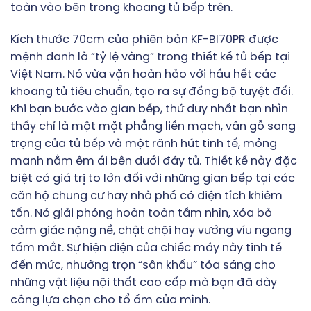
toàn vào bên trong khoang tủ bếp trên.
Kích thước 70cm của phiên bản KF-BI70PR được
mệnh danh là “tỷ lệ vàng” trong thiết kế tủ bếp tại
Việt Nam. Nó vừa vặn hoàn hảo với hầu hết các
khoang tủ tiêu chuẩn, tạo ra sự đồng bộ tuyệt đối.
Khi bạn bước vào gian bếp, thứ duy nhất bạn nhìn
thấy chỉ là một mặt phẳng liền mạch, vân gỗ sang
trọng của tủ bếp và một rãnh hút tinh tế, mỏng
manh nằm êm ái bên dưới đáy tủ. Thiết kế này đặc
biệt có giá trị to lớn đối với những gian bếp tại các
căn hộ chung cư hay nhà phố có diện tích khiêm
tốn. Nó giải phóng hoàn toàn tầm nhìn, xóa bỏ
cảm giác nặng nề, chật chội hay vướng víu ngang
tầm mắt. Sự hiện diện của chiếc máy này tinh tế
đến mức, nhường trọn “sân khấu” tỏa sáng cho
những vật liệu nội thất cao cấp mà bạn đã dày
công lựa chọn cho tổ ấm của mình.