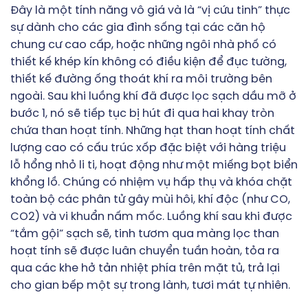
Đây là một tính năng vô giá và là “vị cứu tinh” thực
sự dành cho các gia đình sống tại các căn hộ
chung cư cao cấp, hoặc những ngôi nhà phố có
thiết kế khép kín không có điều kiện để đục tường,
thiết kế đường ống thoát khí ra môi trường bên
ngoài. Sau khi luồng khí đã được lọc sạch dầu mỡ ở
bước 1, nó sẽ tiếp tục bị hút đi qua hai khay tròn
chứa than hoạt tính. Những hạt than hoạt tính chất
lượng cao có cấu trúc xốp đặc biệt với hàng triệu
lỗ hổng nhỏ li ti, hoạt động như một miếng bọt biển
khổng lồ. Chúng có nhiệm vụ hấp thụ và khóa chặt
toàn bộ các phân tử gây mùi hôi, khí độc (như CO,
CO2) và vi khuẩn nấm mốc. Luồng khí sau khi được
“tắm gội” sạch sẽ, tinh tươm qua màng lọc than
hoạt tính sẽ được luân chuyển tuần hoàn, tỏa ra
qua các khe hở tản nhiệt phía trên mặt tủ, trả lại
cho gian bếp một sự trong lành, tươi mát tự nhiên.