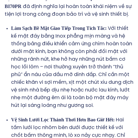
BI70PR
đã định nghĩa lại hoàn toàn khái niệm về sự
tiện lợi trong công đoạn bảo trì và vệ sinh thiết bị.
Làm Sạch Bề Mặt Giao Tiếp Trong Tích Tắc:
Với thiết
kế mặt đáy bằng Inox phẳng mịn màng và hệ
thống bảng điều khiển cảm ứng chìm hoàn toàn
dưới mặt kính, bạn không còn phải đối mặt với
những rãnh nứt, khe hở hay những nút bấm cơ
học lồi lõm – nơi thường xuyên trở thành “thủ
phủ” ẩn náu của dầu mỡ dính dấp. Chỉ cần một
chiếc khăn vi sợi mềm, xịt một chút xíu dung dịch
vệ sinh nhà bếp dịu nhẹ hoặc nước lau kính, lướt
nhẹ một đường êm ái là toàn bộ mặt đáy máy
hút lại sáng loáng như gương soi.
Vệ Sinh Lưới Lọc Thảnh Thơi Hơn Bao Giờ Hết:
Hai
tấm lưới lọc nhôm bên dưới được thiết kế với
chốt bấm thông minh, lò xo nảy cực nhạy. Chỉ