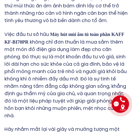
thứ mùi thức ăn ám ảnh bám dính lấy cơ thể trở
thành những rào cản vô hình ngăn cản bạn thể hiện
tình yêu thương vô bờ bến dành cho tổ ấm.
Máy hút mùi âm tủ toàn phần KAFF
Việc đầu tư sở hữu
KF-BI70PR
không chỉ đơn thuần là mua sắm thêm
một món đồ điện gia dụng làm đẹp cho căn
phòng. Đó thực sự là một khoản đầu tư vô giá, sinh
lời dài hạn cho sức khỏe của cả gia đình, bảo vệ lá
phổi mỏng manh của trẻ nhỏ và người già khỏi bầu
không khí ô nhiễm đầy dầu mỡ. Đó là sự tinh tế
nhằm nâng tầm đẳng cấp không gian sống, khẳng
định gu thẩm mỹ của gia chủ, và quan trọng nhất,
đó là một liệu pháp tuyệt vời giúp giải phóng tâm
hồn bạn khỏi những muộn phiền, mệt nhọc của việc
nhà.
Hãy nhắm mắt lại vài giây và mường tượng một