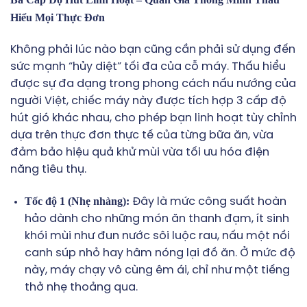
Hiểu Mọi Thực Đơn
Không phải lúc nào bạn cũng cần phải sử dụng đến
sức mạnh “hủy diệt” tối đa của cỗ máy. Thấu hiểu
được sự đa dạng trong phong cách nấu nướng của
người Việt, chiếc máy này được tích hợp 3 cấp độ
hút gió khác nhau, cho phép bạn linh hoạt tùy chỉnh
dựa trên thực đơn thực tế của từng bữa ăn, vừa
đảm bảo hiệu quả khử mùi vừa tối ưu hóa điện
năng tiêu thụ.
Tốc độ 1 (Nhẹ nhàng):
Đây là mức công suất hoàn
hảo dành cho những món ăn thanh đạm, ít sinh
khói mùi như đun nước sôi luộc rau, nấu một nồi
canh súp nhỏ hay hâm nóng lại đồ ăn. Ở mức độ
này, máy chạy vô cùng êm ái, chỉ như một tiếng
thở nhẹ thoảng qua.