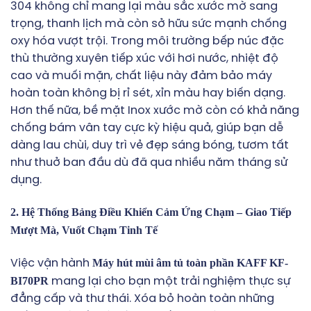
304 không chỉ mang lại màu sắc xước mờ sang
trọng, thanh lịch mà còn sở hữu sức mạnh chống
oxy hóa vượt trội. Trong môi trường bếp núc đặc
thù thường xuyên tiếp xúc với hơi nước, nhiệt độ
cao và muối mặn, chất liệu này đảm bảo máy
hoàn toàn không bị rỉ sét, xỉn màu hay biến dạng.
Hơn thế nữa, bề mặt Inox xước mờ còn có khả năng
chống bám vân tay cực kỳ hiệu quả, giúp bạn dễ
dàng lau chùi, duy trì vẻ đẹp sáng bóng, tươm tất
như thuở ban đầu dù đã qua nhiều năm tháng sử
dụng.
2. Hệ Thống Bảng Điều Khiển Cảm Ứng Chạm – Giao Tiếp
Mượt Mà, Vuốt Chạm Tinh Tế
Máy hút mùi âm tủ toàn phần KAFF KF-
Việc vận hành
BI70PR
mang lại cho bạn một trải nghiệm thực sự
đẳng cấp và thư thái. Xóa bỏ hoàn toàn những