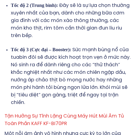
Tốc độ 2 (Trung bình):
Đây sẽ là sự lựa chọn thường
xuyên nhất của bạn, dành cho những bữa cơm
gia đình với các món xào thông thường, các
món kho thịt, rim tôm cần thời gian đun liu riu
trên bếp.
Tốc độ 3 (Cực đại – Booster):
Sức mạnh bùng nổ của
tuabin đôi sẽ được kích hoạt trọn vẹn ở mức này.
Nó sinh ra để dành riêng cho các “thử thách”
khắc nghiệt nhất như các món chiên ngập dầu,
nướng áp chảo thịt bò mọng nước hay những
món phi hành tỏi bùng ngọn lửa lớn. Khói mùi sẽ
bị “tiêu diệt” gọn gàng, triệt để ngay tại trận
chiến.
Tận Hưởng Sự Tĩnh Lặng Cùng Máy Hút Mùi Âm Tủ
Toàn Phần KAFF KF-BI70PR
Một nỗi ám ảnh vô hình nhưng cực kỳ to lớn của