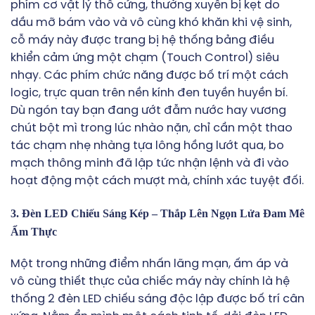
phím cơ vật lý thô cứng, thường xuyên bị kẹt do
dầu mỡ bám vào và vô cùng khó khăn khi vệ sinh,
cỗ máy này được trang bị hệ thống bảng điều
khiển cảm ứng một chạm (Touch Control) siêu
nhạy. Các phím chức năng được bố trí một cách
logic, trực quan trên nền kính đen tuyền huyền bí.
Dù ngón tay bạn đang ướt đẫm nước hay vương
chút bột mì trong lúc nhào nặn, chỉ cần một thao
tác chạm nhẹ nhàng tựa lông hồng lướt qua, bo
mạch thông minh đã lập tức nhận lệnh và đi vào
hoạt động một cách mượt mà, chính xác tuyệt đối.
3. Đèn LED Chiếu Sáng Kép – Thắp Lên Ngọn Lửa Đam Mê
Ẩm Thực
Một trong những điểm nhấn lãng mạn, ấm áp và
vô cùng thiết thực của chiếc máy này chính là hệ
thống 2 đèn LED chiếu sáng độc lập được bố trí cân