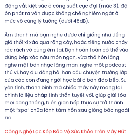
động vắt kiệt sức ở công suất cực đại (mức 3), độ
ồn phát ra vẫn được khống chế nghiêm ngặt ở
mức vô cùng lý tưởng (dưới 48dB).
Âm thanh mà bạn nghe được chỉ giống như tiếng
gió thổi xì xào qua rặng cây, hoặc tiếng nước chảy
róc rách vô cùng êm tai. Bạn hoàn toàn có thể vừa
đứng bếp xào nấu món ngon, vừa thả hồn lắng
nghe một bản nhạc lãng mạn, nghe một podcast
thú vị, hay dịu dàng hỏi han câu chuyện trường lớp
của các con đang ngồi học bài ở bàn đảo bếp. Sự
yên tĩnh, thanh bình mà chiếc máy này mang lại
chính là liệu pháp tinh thần tuyệt vời, giúp giải tỏa
mọi căng thẳng, biến gian bếp thực sự trở thành
một “spa” chữa lành tâm hồn sau giông bão ngoài
kia.
Công Nghệ Lọc Kép Bảo Vệ Sức Khỏe Trên Máy Hút