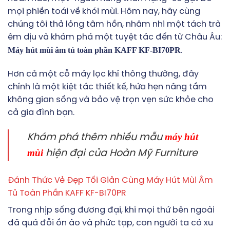
mọi phiền toái về khói mùi. Hôm nay, hãy cùng
chúng tôi thả lỏng tâm hồn, nhâm nhi một tách trà
êm dịu và khám phá một tuyệt tác đến từ Châu Âu:
Máy hút mùi âm tủ toàn phần KAFF KF-BI70PR
.
Hơn cả một cỗ máy lọc khí thông thường, đây
chính là một kiệt tác thiết kế, hứa hẹn nâng tầm
không gian sống và bảo vệ trọn vẹn sức khỏe cho
cả gia đình bạn.
máy hút
Khám phá thêm nhiều mẫu
mùi
hiện đại của Hoàn Mỹ Furniture
Đánh Thức Vẻ Đẹp Tối Giản Cùng Máy Hút Mùi Âm
Tủ Toàn Phần KAFF KF-BI70PR
Trong nhịp sống đương đại, khi mọi thứ bên ngoài
đã quá đỗi ồn ào và phức tạp, con người ta có xu