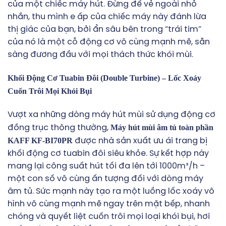
của một chiếc máy hút. Đừng để vẻ ngoài nhỏ
nhắn, thu mình e ấp của chiếc máy này đánh lừa
thị giác của bạn, bởi ẩn sâu bên trong “trái tim”
của nó là một cỗ động cơ vô cùng mạnh mẽ, sẵn
sàng đương đầu với mọi thách thức khói mùi.
Khối Động Cơ Tuabin Đôi (Double Turbine) – Lốc Xoáy
Cuốn Trôi Mọi Khói Bụi
Vượt xa những dòng máy hút mùi sử dụng động cơ
Máy hút mùi âm tủ toàn phần
đồng trục thông thường,
KAFF KF-BI70PR
được nhà sản xuất ưu ái trang bị
khối động cơ tuabin đôi siêu khỏe. Sự kết hợp này
mang lại công suất hút tối đa lên tới 1000m³/h –
một con số vô cùng ấn tượng đối với dòng máy
âm tủ. Sức mạnh này tạo ra một luồng lốc xoáy vô
hình vô cùng mạnh mẽ ngay trên mặt bếp, nhanh
chóng và quyết liệt cuốn trôi mọi loại khói bụi, hơi