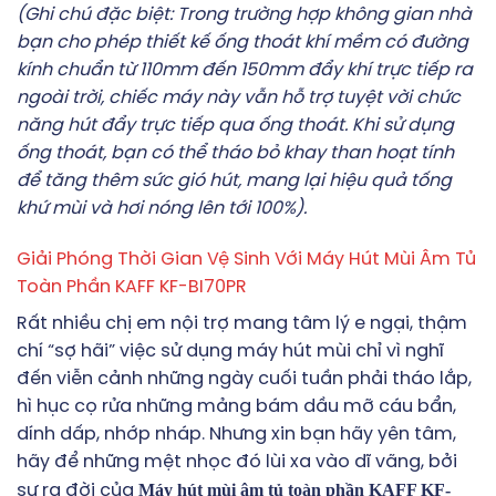
(Ghi chú đặc biệt: Trong trường hợp không gian nhà
bạn cho phép thiết kế ống thoát khí mềm có đường
kính chuẩn từ 110mm đến 150mm đẩy khí trực tiếp ra
ngoài trời, chiếc máy này vẫn hỗ trợ tuyệt vời chức
năng hút đẩy trực tiếp qua ống thoát. Khi sử dụng
ống thoát, bạn có thể tháo bỏ khay than hoạt tính
để tăng thêm sức gió hút, mang lại hiệu quả tống
khứ mùi và hơi nóng lên tới 100%).
Giải Phóng Thời Gian Vệ Sinh Với Máy Hút Mùi Âm Tủ
Toàn Phần KAFF KF-BI70PR
Rất nhiều chị em nội trợ mang tâm lý e ngại, thậm
chí “sợ hãi” việc sử dụng máy hút mùi chỉ vì nghĩ
đến viễn cảnh những ngày cuối tuần phải tháo lắp,
hì hục cọ rửa những mảng bám dầu mỡ cáu bẩn,
dính dấp, nhớp nháp. Nhưng xin bạn hãy yên tâm,
hãy để những mệt nhọc đó lùi xa vào dĩ vãng, bởi
Máy hút mùi âm tủ toàn phần KAFF KF-
sự ra đời của