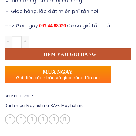
Tình trạng: Chuẩn bị có hàng
Giao hàng, lắp đặt miễn phí tận nơi
097 44 88056
==> Gọi ngay
để có giá tốt nhất
Máy hút mùi âm tủ toàn phần KAFF KF-BI70PR số lượng
THÊM VÀO GIỎ HÀNG
MUA NGAY
Gọi điện xác nhận và giao hàng tận nơi
SKU:
KF-BI70PR
Danh mục:
Máy hút mùi KAFF
,
Máy hút mùi