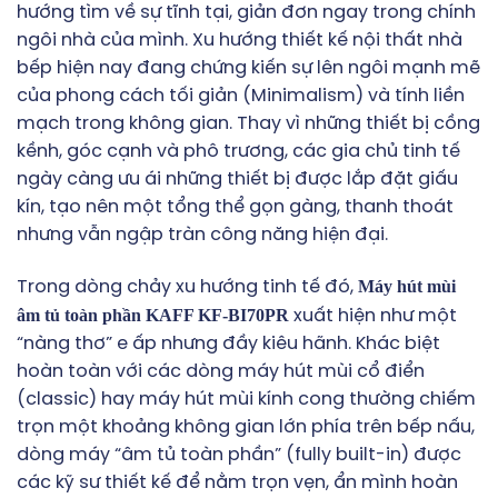
hướng tìm về sự tĩnh tại, giản đơn ngay trong chính
ngôi nhà của mình. Xu hướng thiết kế nội thất nhà
bếp hiện nay đang chứng kiến sự lên ngôi mạnh mẽ
của phong cách tối giản (Minimalism) và tính liền
mạch trong không gian. Thay vì những thiết bị cồng
kềnh, góc cạnh và phô trương, các gia chủ tinh tế
ngày càng ưu ái những thiết bị được lắp đặt giấu
kín, tạo nên một tổng thể gọn gàng, thanh thoát
nhưng vẫn ngập tràn công năng hiện đại.
Máy hút mùi
Trong dòng chảy xu hướng tinh tế đó,
âm tủ toàn phần KAFF KF-BI70PR
xuất hiện như một
“nàng thơ” e ấp nhưng đầy kiêu hãnh. Khác biệt
hoàn toàn với các dòng máy hút mùi cổ điển
(classic) hay máy hút mùi kính cong thường chiếm
trọn một khoảng không gian lớn phía trên bếp nấu,
dòng máy “âm tủ toàn phần” (fully built-in) được
các kỹ sư thiết kế để nằm trọn vẹn, ẩn mình hoàn