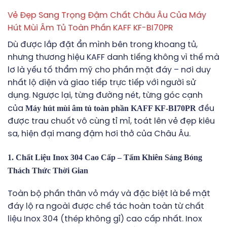
Vẻ Đẹp Sang Trọng Đậm Chất Châu Âu Của Máy
Hút Mùi Âm Tủ Toàn Phần KAFF KF-BI70PR
Dù được lắp đặt ẩn mình bên trong khoang tủ,
nhưng thương hiệu KAFF danh tiếng không vì thế mà
lơ là yếu tố thẩm mỹ cho phần mặt đáy – nơi duy
nhất lộ diện và giao tiếp trực tiếp với người sử
dụng. Ngược lại, từng đường nét, từng góc cạnh
Máy hút mùi âm tủ toàn phần KAFF KF-BI70PR
của
đều
được trau chuốt vô cùng tỉ mỉ, toát lên vẻ đẹp kiêu
sa, hiện đại mang đậm hơi thở của Châu Âu.
1. Chất Liệu Inox 304 Cao Cấp – Tấm Khiên Sáng Bóng
Thách Thức Thời Gian
Toàn bộ phần thân vỏ máy và đặc biệt là bề mặt
đáy lộ ra ngoài được chế tác hoàn toàn từ chất
liệu Inox 304 (thép không gỉ) cao cấp nhất. Inox