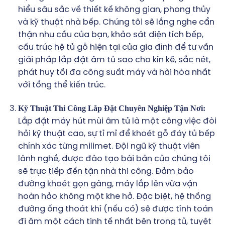
hiểu sâu sắc về thiết kế không gian, phong thủy
và kỹ thuật nhà bếp. Chúng tôi sẽ lắng nghe cẩn
thận nhu cầu của bạn, khảo sát diện tích bếp,
cấu trúc hệ tủ gỗ hiện tại của gia đình để tư vấn
giải pháp lắp đặt âm tủ sao cho kín kẽ, sắc nét,
phát huy tối đa công suất máy và hài hòa nhất
với tổng thể kiến trúc.
Kỹ Thuật Thi Công Lắp Đặt Chuyên Nghiệp Tận Nơi:
Lắp đặt máy hút mùi âm tủ là một công việc đòi
hỏi kỹ thuật cao, sự tỉ mỉ để khoét gỗ đáy tủ bếp
chính xác từng milimet. Đội ngũ kỹ thuật viên
lành nghề, được đào tạo bài bản của chúng tôi
sẽ trực tiếp đến tận nhà thi công. Đảm bảo
đường khoét gọn gàng, máy lắp lên vừa vặn
hoàn hảo không một khe hở. Đặc biệt, hệ thống
đường ống thoát khí (nếu có) sẽ được tính toán
đi âm một cách tinh tế nhất bên trong tủ, tuyệt