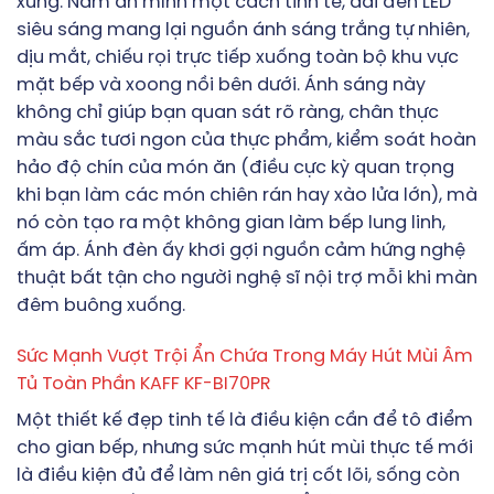
xứng. Nằm ẩn mình một cách tinh tế, dải đèn LED
siêu sáng mang lại nguồn ánh sáng trắng tự nhiên,
dịu mắt, chiếu rọi trực tiếp xuống toàn bộ khu vực
mặt bếp và xoong nồi bên dưới. Ánh sáng này
không chỉ giúp bạn quan sát rõ ràng, chân thực
màu sắc tươi ngon của thực phẩm, kiểm soát hoàn
hảo độ chín của món ăn (điều cực kỳ quan trọng
khi bạn làm các món chiên rán hay xào lửa lớn), mà
nó còn tạo ra một không gian làm bếp lung linh,
ấm áp. Ánh đèn ấy khơi gợi nguồn cảm hứng nghệ
thuật bất tận cho người nghệ sĩ nội trợ mỗi khi màn
đêm buông xuống.
Sức Mạnh Vượt Trội Ẩn Chứa Trong Máy Hút Mùi Âm
Tủ Toàn Phần KAFF KF-BI70PR
Một thiết kế đẹp tinh tế là điều kiện cần để tô điểm
cho gian bếp, nhưng sức mạnh hút mùi thực tế mới
là điều kiện đủ để làm nên giá trị cốt lõi, sống còn