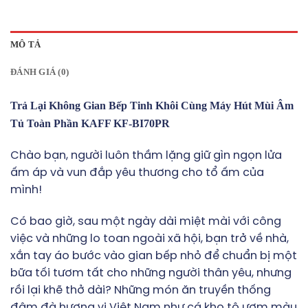
MÔ TẢ
ĐÁNH GIÁ (0)
Trả Lại Không Gian Bếp Tinh Khôi Cùng Máy Hút Mùi Âm
Tủ Toàn Phần KAFF KF-BI70PR
Chào bạn, người luôn thầm lặng giữ gìn ngọn lửa
ấm áp và vun đắp yêu thương cho tổ ấm của
mình!
Có bao giờ, sau một ngày dài miệt mài với công
việc và những lo toan ngoài xã hội, bạn trở về nhà,
xắn tay áo bước vào gian bếp nhỏ để chuẩn bị một
bữa tối tươm tất cho những người thân yêu, nhưng
rồi lại khẽ thở dài? Những món ăn truyền thống
đậm đà hương vị Việt Nam như cá kho tộ ươm màu