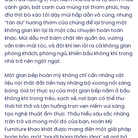
cánh gián, bát canh cua mùng tơi thơm phức, hay
đĩa thịt bò xào tỏi dậy mùi hấp dẫn vô cùng, nhưng
“tàn dư” hương thơm của chúng để lại trong một
không gian kín lại là một câu chuyện hoàn toàn
khác. Mùi dầu mỡ bám chặt lên quần áo, vương
vấn trên mái tóc, và đôi khi len lỏi ra cả không gian
phòng khách, phòng ngủ, khiến bầu không khí trong
nhà trở nên ngột ngạt.
Một gian bếp hoàn mỹ không chỉ cần những vật
liệu nội thất đắt tiền hay những bộ xoong nồi sáng
bóng. Giá trị thực sự của một gian bếp nằm ở bầu
không khí trong trẻo, sạch sẽ, nơi bạn có thể thư
thái hít thở và tận hưởng trọn vẹn niềm vui sáng
tạo nghệ thuật ẩm thực. Thấu hiểu sâu sắc những
trăn trở và mong mỏi đó của bạn, Hoàn Mỹ
Furniture khao khát được mang đến một giải pháp
hoàn hảo, một “người hùng thầm lặng” sẽ gạt bỏ