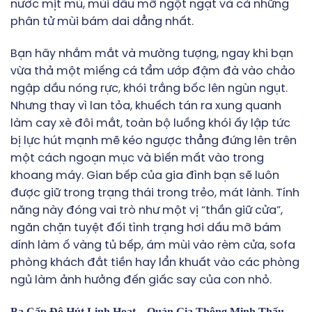
nước mịt mù, mùi dầu mỡ ngột ngạt và cả những
phân tử mùi bám dai dẳng nhất.
Bạn hãy nhắm mắt và mường tượng, ngay khi bạn
vừa thả một miếng cá tẩm ướp đậm đà vào chảo
ngập dầu nóng rực, khói trắng bốc lên ngùn ngụt.
Nhưng thay vì lan tỏa, khuếch tán ra xung quanh
làm cay xè đôi mắt, toàn bộ luồng khói ấy lập tức
bị lực hút mạnh mẽ kéo ngược thẳng đứng lên trên
một cách ngoạn mục và biến mất vào trong
khoang máy. Gian bếp của gia đình bạn sẽ luôn
được giữ trong trạng thái trong trẻo, mát lành. Tính
năng này đóng vai trò như một vị “thần giữ cửa”,
ngăn chặn tuyệt đối tình trạng hơi dầu mỡ bám
dính làm ố vàng tủ bếp, ám mùi vào rèm cửa, sofa
phòng khách đắt tiền hay lẩn khuất vào các phòng
ngủ làm ảnh hưởng đến giấc say của con nhỏ.
Ba Cấp Độ Hút Linh Hoạt – Quản Gia Thông Minh Thấu