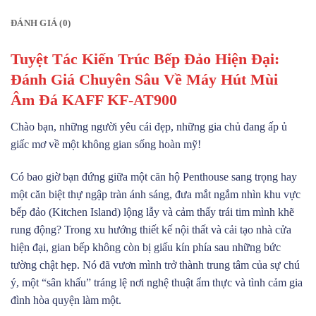
ĐÁNH GIÁ (0)
Tuyệt Tác Kiến Trúc Bếp Đảo Hiện Đại:
Đánh Giá Chuyên Sâu Về Máy Hút Mùi
Âm Đá KAFF KF-AT900
Chào bạn, những người yêu cái đẹp, những gia chủ đang ấp ủ
giấc mơ về một không gian sống hoàn mỹ!
Có bao giờ bạn đứng giữa một căn hộ Penthouse sang trọng hay
một căn biệt thự ngập tràn ánh sáng, đưa mắt ngắm nhìn khu vực
bếp đảo (Kitchen Island) lộng lẫy và cảm thấy trái tim mình khẽ
rung động? Trong xu hướng thiết kế nội thất và cải tạo nhà cửa
hiện đại, gian bếp không còn bị giấu kín phía sau những bức
tường chật hẹp. Nó đã vươn mình trở thành trung tâm của sự chú
ý, một “sân khấu” tráng lệ nơi nghệ thuật ẩm thực và tình cảm gia
đình hòa quyện làm một.