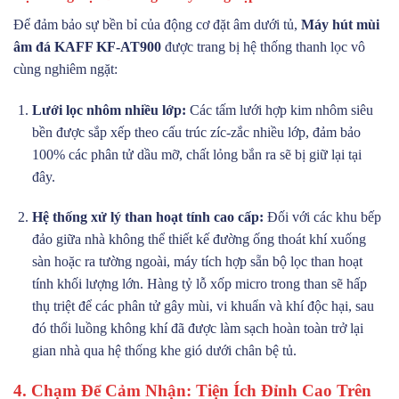
Để đảm bảo sự bền bỉ của động cơ đặt âm dưới tủ,
Máy hút mùi
âm đá KAFF KF-AT900
được trang bị hệ thống thanh lọc vô
cùng nghiêm ngặt:
Lưới lọc nhôm nhiều lớp:
Các tấm lưới hợp kim nhôm siêu
bền được sắp xếp theo cấu trúc zíc-zắc nhiều lớp, đảm bảo
100% các phân tử dầu mỡ, chất lỏng bắn ra sẽ bị giữ lại tại
đây.
Hệ thống xử lý than hoạt tính cao cấp:
Đối với các khu bếp
đảo giữa nhà không thể thiết kế đường ống thoát khí xuống
sàn hoặc ra tường ngoài, máy tích hợp sẵn bộ lọc than hoạt
tính khối lượng lớn. Hàng tỷ lỗ xốp micro trong than sẽ hấp
thụ triệt để các phân tử gây mùi, vi khuẩn và khí độc hại, sau
đó thổi luồng không khí đã được làm sạch hoàn toàn trở lại
gian nhà qua hệ thống khe gió dưới chân bệ tủ.
4. Chạm Để Cảm Nhận: Tiện Ích Đỉnh Cao Trên