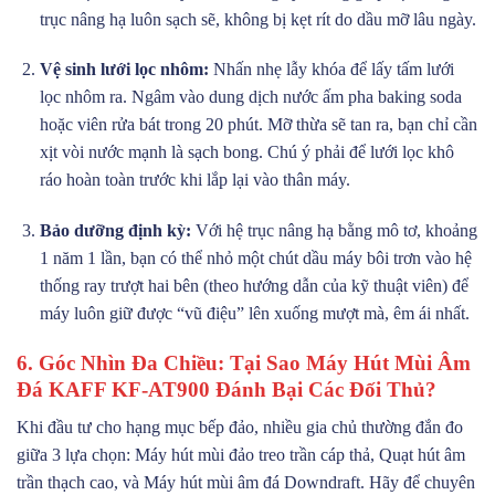
trục nâng hạ luôn sạch sẽ, không bị kẹt rít do dầu mỡ lâu ngày.
Vệ sinh lưới lọc nhôm:
Nhấn nhẹ lẫy khóa để lấy tấm lưới
lọc nhôm ra. Ngâm vào dung dịch nước ấm pha baking soda
hoặc viên rửa bát trong 20 phút. Mỡ thừa sẽ tan ra, bạn chỉ cần
xịt vòi nước mạnh là sạch bong. Chú ý phải để lưới lọc khô
ráo hoàn toàn trước khi lắp lại vào thân máy.
Bảo dưỡng định kỳ:
Với hệ trục nâng hạ bằng mô tơ, khoảng
1 năm 1 lần, bạn có thể nhỏ một chút dầu máy bôi trơn vào hệ
thống ray trượt hai bên (theo hướng dẫn của kỹ thuật viên) để
máy luôn giữ được “vũ điệu” lên xuống mượt mà, êm ái nhất.
6. Góc Nhìn Đa Chiều: Tại Sao Máy Hút Mùi Âm
Đá KAFF KF-AT900 Đánh Bại Các Đối Thủ?
Khi đầu tư cho hạng mục bếp đảo, nhiều gia chủ thường đắn đo
giữa 3 lựa chọn: Máy hút mùi đảo treo trần cáp thả, Quạt hút âm
trần thạch cao, và Máy hút mùi âm đá Downdraft. Hãy để chuyên