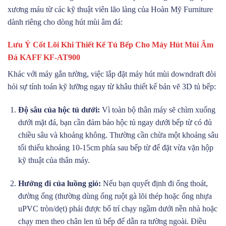
xương máu từ các kỹ thuật viên lão làng của Hoàn Mỹ Furniture
dành riêng cho dòng hút mùi âm đá:
Lưu Ý Cốt Lõi Khi Thiết Kế Tủ Bếp Cho Máy Hút Mùi Âm
Đá KAFF KF-AT900
Khác với máy gắn tường, việc lắp đặt máy hút mùi downdraft đòi
hỏi sự tính toán kỹ lưỡng ngay từ khâu thiết kế bản vẽ 3D tủ bếp:
Độ sâu của hộc tủ dưới:
Vì toàn bộ thân máy sẽ chìm xuống
dưới mặt đá, bạn cần đảm bảo hộc tủ ngay dưới bếp từ có đủ
chiều sâu và khoảng không. Thường cần chừa một khoảng sâu
tối thiểu khoảng 10-15cm phía sau bếp từ để đặt vừa vặn hộp
kỹ thuật của thân máy.
Hướng đi của luồng gió:
Nếu bạn quyết định đi ống thoát,
đường ống (thường dùng ống ruột gà lõi thép hoặc ống nhựa
uPVC tròn/dẹt) phải được bố trí chạy ngầm dưới nền nhà hoặc
chạy men theo chân len tủ bếp để dẫn ra tường ngoài. Điều