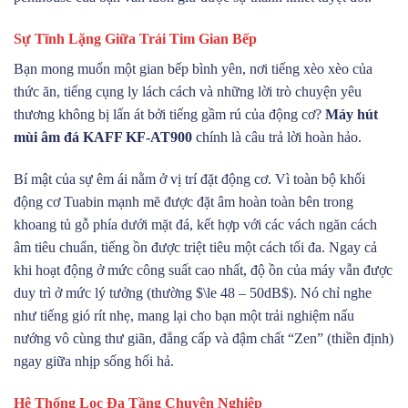
Sự Tĩnh Lặng Giữa Trái Tim Gian Bếp
Bạn mong muốn một gian bếp bình yên, nơi tiếng xèo xèo của
thức ăn, tiếng cụng ly lách cách và những lời trò chuyện yêu
thương không bị lấn át bởi tiếng gầm rú của động cơ?
Máy hút
mùi âm đá KAFF KF-AT900
chính là câu trả lời hoàn hảo.
Bí mật của sự êm ái nằm ở vị trí đặt động cơ. Vì toàn bộ khối
động cơ Tuabin mạnh mẽ được đặt âm hoàn toàn bên trong
khoang tủ gỗ phía dưới mặt đá, kết hợp với các vách ngăn cách
âm tiêu chuẩn, tiếng ồn được triệt tiêu một cách tối đa. Ngay cả
khi hoạt động ở mức công suất cao nhất, độ ồn của máy vẫn được
duy trì ở mức lý tưởng (thường
$\le 48 – 50dB$
). Nó chỉ nghe
như tiếng gió rít nhẹ, mang lại cho bạn một trải nghiệm nấu
nướng vô cùng thư giãn, đẳng cấp và đậm chất “Zen” (thiền định)
ngay giữa nhịp sống hối hả.
Hệ Thống Lọc Đa Tầng Chuyên Nghiệp