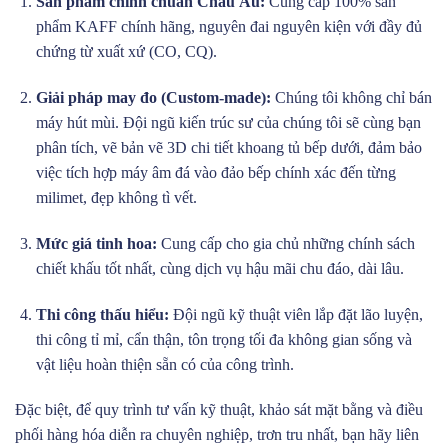
Sản phẩm chính chuẩn Châu Âu:
Cung cấp 100% sản
phẩm KAFF chính hãng, nguyên đai nguyên kiện với đầy đủ
chứng từ xuất xứ (CO, CQ).
Giải pháp may đo (Custom-made):
Chúng tôi không chỉ bán
máy hút mùi. Đội ngũ kiến trúc sư của chúng tôi sẽ cùng bạn
phân tích, vẽ bản vẽ 3D chi tiết khoang tủ bếp dưới, đảm bảo
việc tích hợp máy âm đá vào đảo bếp chính xác đến từng
milimet, đẹp không tì vết.
Mức giá tinh hoa:
Cung cấp cho gia chủ những chính sách
chiết khấu tốt nhất, cùng dịch vụ hậu mãi chu đáo, dài lâu.
Thi công thấu hiểu:
Đội ngũ kỹ thuật viên lắp đặt lão luyện,
thi công tỉ mỉ, cẩn thận, tôn trọng tối đa không gian sống và
vật liệu hoàn thiện sẵn có của công trình.
Đặc biệt, để quy trình tư vấn kỹ thuật, khảo sát mặt bằng và điều
phối hàng hóa diễn ra chuyên nghiệp, trơn tru nhất, bạn hãy liên