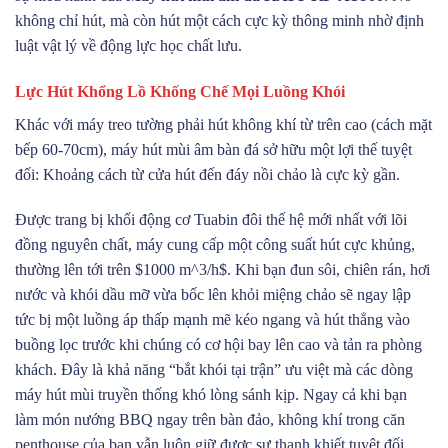
không chỉ hút, mà còn hút một cách cực kỳ thông minh nhờ định
luật vật lý về động lực học chất lưu.
Lực Hút Khổng Lồ Khống Chế Mọi Luồng Khói
Khác với máy treo tường phải hút không khí từ trên cao (cách mặt
bếp 60-70cm), máy hút mùi âm bàn đá sở hữu một lợi thế tuyệt
đối: Khoảng cách từ cửa hút đến đáy nồi chảo là cực kỳ gần.
Được trang bị khối động cơ Tuabin đôi thế hệ mới nhất với lõi
đồng nguyên chất, máy cung cấp một công suất hút cực khủng,
thường lên tới trên
$1000 m^3/h$
. Khi bạn đun sôi, chiên rán, hơi
nước và khói dầu mỡ vừa bốc lên khỏi miệng chảo sẽ ngay lập
tức bị một luồng áp thấp mạnh mẽ kéo ngang và hút thẳng vào
buồng lọc trước khi chúng có cơ hội bay lên cao và tản ra phòng
khách. Đây là khả năng “bắt khói tại trận” ưu việt mà các dòng
máy hút mùi truyền thống khó lòng sánh kịp. Ngay cả khi bạn
làm món nướng BBQ ngay trên bàn đảo, không khí trong căn
penthouse của bạn vẫn luôn giữ được sự thanh khiết tuyệt đối.