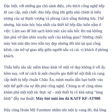
Đặc biệt, với những gia chủ sành điệu, yêu thích công nghệ bếp
từ cao cấp, một chiếc đảo bếp rộng lớn giữa nhà chính là biểu
tượng của sự thịnh vượng và phong cách sống thượng lưu. Thế
nhưng, bài toán hóc búa nhất của thiết kế bếp đảo luôn nằm ở
việc: Làm sao để hút sạch khói mùi xào nấu bốc lên mà không
làm phá vỡ tầm nhìn xuyên suốt của không gian? Những chiếc
máy hút mùi đảo treo trần tuy đẹp nhưng đôi khi lại quá cồng
kềnh, cản trở sự giao tiếp giữa người nấu và các vị khách ở phòng
khách.
Thấu hiểu sâu sắc niềm khao khát về một vẻ đẹp không tì vết ấy,
hôm nay, với tư cách là một chuyên gia thiết kế nội thất và cung
cấp thiết bị bếp chuẩn Châu Âu, mình muốn dẫn bạn bước vào
một thế giới của sự đột phá công nghệ. Chúng ta sẽ cùng nhau
khám phá một kiệt tác thực sự – một thiết bị có khả năng “tàng
hình” đầy ma thuật:
Máy hút mùi âm đá KAFF KF-AT900
.
Hãy cùng Hoàn Mỹ Furniture nhâm nhi một ly vang đỏ, thả lỏng