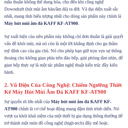
mâu thuẫn không thể dung hòa, cho đến khi công nghệ
Downdraft (hút mùi âm bàn/âm đá) ra đời. Và đại diện xuất sắc
nhất, mang tính biểu tượng nhất cho dòng sản phẩm này chính là
Máy hút mùi âm đá KAFF KF-AT900
.
Sự xuất hiện của siêu phẩm này không chỉ đơn thuần là giải quyết
vấn đề khói mùi, mà nó còn là một lời khẳng định cho gu thẩm
mỹ đỉnh cao của gia chủ. Nó cho phép bạn giữ trọn vẹn sự thông
thoáng cho không gian phía trên đảo bếp, giải phóng tầm nhìn, để
gian bếp thực sự là một tác phẩm nghệ thuật kiến trúc đầy kiêu
hãnh.
2. Vũ Điệu Của Công Nghệ: Chiêm Ngưỡng Thiết
Kế Máy Hút Mùi Âm Đá KAFF KF-AT900
Sự quyến rũ lớn nhất của
Máy hút mùi âm đá KAFF KF-
AT900
chính là cơ chế hoạt động mang đậm tính trình diễn. Nó
vượt xa khỏi khái niệm của một thiết bị gia dụng thông thường để
trở thành một món đồ công nghệ (high-tech) đầy mê hoặc.