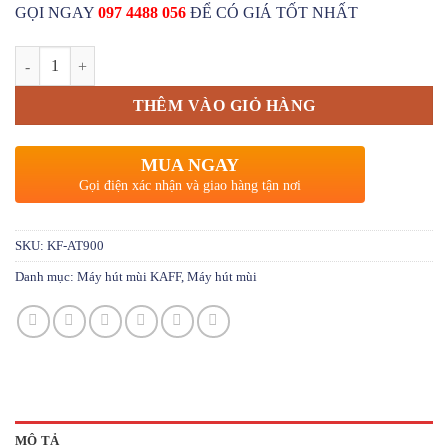
GỌI NGAY
097 4488 056
ĐỂ CÓ GIÁ TỐT NHẤT
Máy hút mùi âm đá KAFF KF-AT900 số lượng
THÊM VÀO GIỎ HÀNG
MUA NGAY
Gọi điện xác nhận và giao hàng tận nơi
SKU:
KF-AT900
Danh mục:
Máy hút mùi KAFF
,
Máy hút mùi
MÔ TẢ