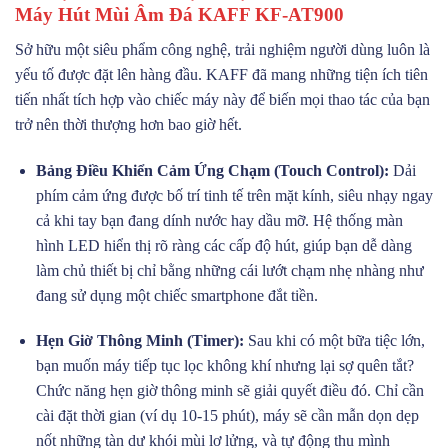
Máy Hút Mùi Âm Đá KAFF KF-AT900
Sở hữu một siêu phẩm công nghệ, trải nghiệm người dùng luôn là
yếu tố được đặt lên hàng đầu. KAFF đã mang những tiện ích tiên
tiến nhất tích hợp vào chiếc máy này để biến mọi thao tác của bạn
trở nên thời thượng hơn bao giờ hết.
Bảng Điều Khiển Cảm Ứng Chạm (Touch Control):
Dải
phím cảm ứng được bố trí tinh tế trên mặt kính, siêu nhạy ngay
cả khi tay bạn đang dính nước hay dầu mỡ. Hệ thống màn
hình LED hiển thị rõ ràng các cấp độ hút, giúp bạn dễ dàng
làm chủ thiết bị chỉ bằng những cái lướt chạm nhẹ nhàng như
đang sử dụng một chiếc smartphone đắt tiền.
Hẹn Giờ Thông Minh (Timer):
Sau khi có một bữa tiệc lớn,
bạn muốn máy tiếp tục lọc không khí nhưng lại sợ quên tắt?
Chức năng hẹn giờ thông minh sẽ giải quyết điều đó. Chỉ cần
cài đặt thời gian (ví dụ 10-15 phút), máy sẽ cần mẫn dọn dẹp
nốt những tàn dư khói mùi lơ lửng, và tự động thu mình