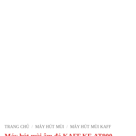
TRANG CHỦ
/
MÁY HÚT MÙI
/
MÁY HÚT MÙI KAFF
Máy hút mùi âm đá KAFF KF-AT900