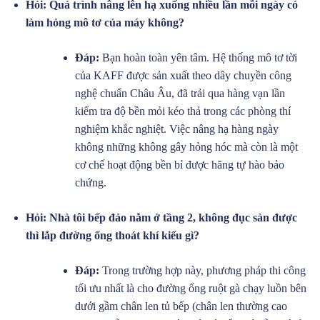
Hỏi: Quá trình nâng lên hạ xuống nhiều lần mỗi ngày có
làm hỏng mô tơ của máy không?
Đáp:
Bạn hoàn toàn yên tâm. Hệ thống mô tơ tời
của KAFF được sản xuất theo dây chuyền công
nghệ chuẩn Châu Âu, đã trải qua hàng vạn lần
kiểm tra độ bền mỏi kéo thả trong các phòng thí
nghiệm khắc nghiệt. Việc nâng hạ hàng ngày
không những không gây hỏng hóc mà còn là một
cơ chế hoạt động bền bỉ được hãng tự hào bảo
chứng.
Hỏi: Nhà tôi bếp đảo nằm ở tầng 2, không đục sàn được
thì lắp đường ống thoát khí kiểu gì?
Đáp:
Trong trường hợp này, phương pháp thi công
tối ưu nhất là cho đường ống ruột gà chạy luồn bên
dưới gầm chân len tủ bếp (chân len thường cao