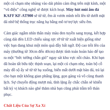
một cú chạm nhẹ nhàng vào dải phím cảm ứng trên mặt kính, một
“vũ điệu” công nghệ sẽ được kích hoạt.
Máy hút mùi âm đá
KAFF KF-AT900
sẽ từ từ, êm ái vươn mình trồi lên từ dưới mặt
đá nhờ hệ thống trục nâng hạ bằng mô tơ trợ lực siêu êm.
Cảm giác ngắm nhìn thân máy màu đen tuyền sang trọng, kết hợp
cùng dải đèn LED chiếu sáng rực rỡ từ từ xuất hiện giống như
việc bạn đang khui một món quà đầy bất ngờ. Độ cao trồi lên của
máy (thường từ 30cm đến 40cm) được tính toán hoàn hảo để tạo
ra một “bức tường chắn gió” ngay sát khu vực nồi chảo. Khi bạn
đã hoàn tất bữa tiệc thịnh soạn, lại một cú chạm nhẹ, toàn bộ cỗ
máy đồ sộ ấy sẽ từ từ hạ xuống, biến mất dưới mặt bàn đá, trả lại
cho bạn một không gian phẳng lặng, gọn gàng và vô cùng thanh
lịch. Sự chuyển động mượt mà, tĩnh lặng ấy chắc chắn sẽ khiến
bất kỳ vị khách nào ghé thăm nhà bạn cũng phải trầm trồ thán
phục.
Chất Liệu Của Sự Xa Xỉ