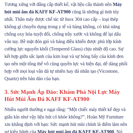
Tương xứng với đẳng cấp thiết kế, vật liệu cấu thành nên
Máy
hút mùi âm đá KAFF KF-AT900
cũng là những gì tinh túy
nhất. Thân máy được chế tác từ Inox 304 cao cấp – loại thép
không gỉ chuyên dụng trong y tế và hàng không, có khả năng
chống oxy hóa tuyệt đối, chống trầy xước và không để lại dấu
vân tay. Bề mặt đón gió và bảng điều khiển được phủ lớp kính
cường lực nguyên khối (Tempered Glass) chịu nhiệt độ cao. Sự
kết hợp giữa sắc lạnh của kim loại và sự bóng bẩy của kính đen
tạo nên một tổng thể vô cùng quyền lực và hiện đại, dễ dàng phối
hợp với mọi loại vân đá tự nhiên hay đá nhân tạo (Vicostone,
Quartz) trên bàn đảo của bạn.
3. Sức Mạnh Áp Đảo: Khám Phá Nội Lực Máy
Hút Mùi Âm Đá KAFF KF-AT900
Nhiều người thường e ngại rằng: “Một chiếc máy thiết kế đẹp và
giấu kín như vậy liệu hút có khỏe không?”. Hoàn Mỹ Furniture
xin khẳng định với bạn: Sức mạnh hút mùi chính là điểm làm nên
sự kiêu hãnh của
Máy hút mùi âm đá KAFF KF-AT900
. Nó