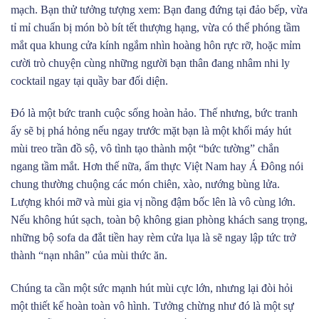
mạch. Bạn thử tưởng tượng xem: Bạn đang đứng tại đảo bếp, vừa
tỉ mỉ chuẩn bị món bò bít tết thượng hạng, vừa có thể phóng tầm
mắt qua khung cửa kính ngắm nhìn hoàng hôn rực rỡ, hoặc mỉm
cười trò chuyện cùng những người bạn thân đang nhâm nhi ly
cocktail ngay tại quầy bar đối diện.
Đó là một bức tranh cuộc sống hoàn hảo. Thế nhưng, bức tranh
ấy sẽ bị phá hỏng nếu ngay trước mặt bạn là một khối máy hút
mùi treo trần đồ sộ, vô tình tạo thành một “bức tường” chắn
ngang tầm mắt. Hơn thế nữa, ẩm thực Việt Nam hay Á Đông nói
chung thường chuộng các món chiên, xào, nướng bùng lửa.
Lượng khói mỡ và mùi gia vị nồng đậm bốc lên là vô cùng lớn.
Nếu không hút sạch, toàn bộ không gian phòng khách sang trọng,
những bộ sofa da đắt tiền hay rèm cửa lụa là sẽ ngay lập tức trở
thành “nạn nhân” của mùi thức ăn.
Chúng ta cần một sức mạnh hút mùi cực lớn, nhưng lại đòi hỏi
một thiết kế hoàn toàn vô hình. Tưởng chừng như đó là một sự