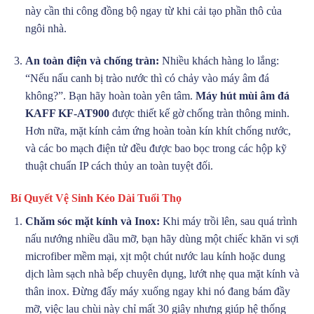
này cần thi công đồng bộ ngay từ khi cải tạo phần thô của
ngôi nhà.
An toàn điện và chống tràn:
Nhiều khách hàng lo lắng:
“Nếu nấu canh bị trào nước thì có chảy vào máy âm đá
không?”. Bạn hãy hoàn toàn yên tâm.
Máy hút mùi âm đá
KAFF KF-AT900
được thiết kế gờ chống tràn thông minh.
Hơn nữa, mặt kính cảm ứng hoàn toàn kín khít chống nước,
và các bo mạch điện tử đều được bao bọc trong các hộp kỹ
thuật chuẩn IP cách thủy an toàn tuyệt đối.
Bí Quyết Vệ Sinh Kéo Dài Tuổi Thọ
Chăm sóc mặt kính và Inox:
Khi máy trồi lên, sau quá trình
nấu nướng nhiều dầu mỡ, bạn hãy dùng một chiếc khăn vi sợi
microfiber mềm mại, xịt một chút nước lau kính hoặc dung
dịch làm sạch nhà bếp chuyên dụng, lướt nhẹ qua mặt kính và
thân inox. Đừng đẩy máy xuống ngay khi nó đang bám đầy
mỡ, việc lau chùi này chỉ mất 30 giây nhưng giúp hệ thống