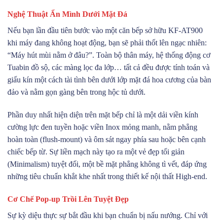
Nghệ Thuật Ẩn Mình Dưới Mặt Đá
Nếu bạn lần đầu tiên bước vào một căn bếp sở hữu KF-AT900
khi máy đang không hoạt động, bạn sẽ phải thốt lên ngạc nhiên:
“Máy hút mùi nằm ở đâu?”. Toàn bộ thân máy, hệ thống động cơ
Tuabin đồ sộ, các màng lọc đa lớp… tất cả đều được tính toán và
giấu kín một cách tài tình bên dưới lớp mặt đá hoa cương của bàn
đảo và nằm gọn gàng bên trong hộc tủ dưới.
Phần duy nhất hiện diện trên mặt bếp chỉ là một dải viền kính
cường lực đen tuyền hoặc viền Inox mỏng manh, nằm phẳng
hoàn toàn (flush-mount) và ôm sát ngay phía sau hoặc bên cạnh
chiếc bếp từ. Sự liền mạch này tạo ra một vẻ đẹp tối giản
(Minimalism) tuyệt đối, một bề mặt phẳng không tì vết, đáp ứng
những tiêu chuẩn khắt khe nhất trong thiết kế nội thất High-end.
Cơ Chế Pop-up Trồi Lên Tuyệt Đẹp
Sự kỳ diệu thực sự bắt đầu khi bạn chuẩn bị nấu nướng. Chỉ với