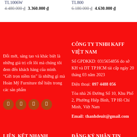
TL1006W
TL800
Giá
Giá
Giá
Giá
4.480.000
₫
3.360.000
₫
6.180.000
₫
4.630.000
₫
gốc
hiện
gốc
hiện
là:
tại
là:
tại
4.480.000 ₫.
là:
6.180.000 ₫.
là:
3.360.000 ₫.
4.630.000 ₫
CÔNG TY TNHH KAFF
VIỆT NAM
Đổi mới, sáng tạo và khác biệt là
Số GPDKKD: 0315654856 do sở
những giá trị cốt lõi mà chúng tôi
KH và DT TP.HCM tái cấp ngày 20
đem đến khách hàng của mình.
tháng 03 năm 2023
“Gửi trọn niềm tin” là những gì mà
Hoàn Mỹ Furniture thể hiện trong
Điện thoại:
097 4488 056
các sản phẩm
Tòa nhà 26 Đường Số 10, Khu Phố
2, Phường Hiệp Bình, TP Hồ Chí
Minh, Việt Nam
Email:
thanhdeuit@gmail.com
LIÊN KẾT NHANH
ĐĂNG KÝ NHẬN TIN