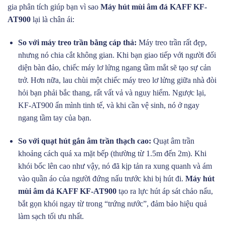
gia phân tích giúp bạn vì sao
Máy hút mùi âm đá KAFF KF-
AT900
lại là chân ái:
So với máy treo trần bằng cáp thả:
Máy treo trần rất đẹp,
nhưng nó chia cắt không gian. Khi bạn giao tiếp với người đối
diện bàn đảo, chiếc máy lơ lửng ngang tầm mắt sẽ tạo sự cản
trở. Hơn nữa, lau chùi một chiếc máy treo lơ lửng giữa nhà đòi
hỏi bạn phải bắc thang, rất vất vả và nguy hiểm. Ngược lại,
KF-AT900 ẩn mình tinh tế, và khi cần vệ sinh, nó ở ngay
ngang tầm tay của bạn.
So với quạt hút gắn âm trần thạch cao:
Quạt âm trần
khoảng cách quá xa mặt bếp (thường từ 1.5m đến 2m). Khi
khói bốc lên cao như vậy, nó đã kịp tản ra xung quanh và ám
vào quần áo của người đứng nấu trước khi bị hút đi.
Máy hút
mùi âm đá KAFF KF-AT900
tạo ra lực hút áp sát chảo nấu,
bắt gọn khói ngay từ trong “trứng nước”, đảm bảo hiệu quả
làm sạch tối ưu nhất.