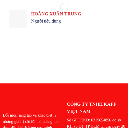
HOÀNG XUÂN TRUNG
Người tiêu dùng
CÔNG TY TNHH KAFF
VIỆT NAM
Đổi mới, sáng tạo và khác biệt là
Số GPDKKD: 0315654856 do sở
những giá trị cốt lõi mà chúng tôi
KH và DT TP.HCM tái cấp ngày 20
đem đến khách hàng của mình.