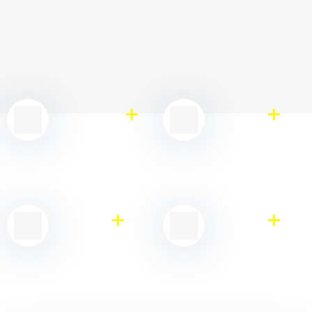
ĐỐI TÁC KHÁCH HÀNG
HOÀN MỸ FURNITURE VÀ NHỮNG CON SỐ
ẤN TƯỢNG
+
+
Dự án triển
Chiến dịch
khai
+
+
Khách hàng
Đối tác tiêu
biểu