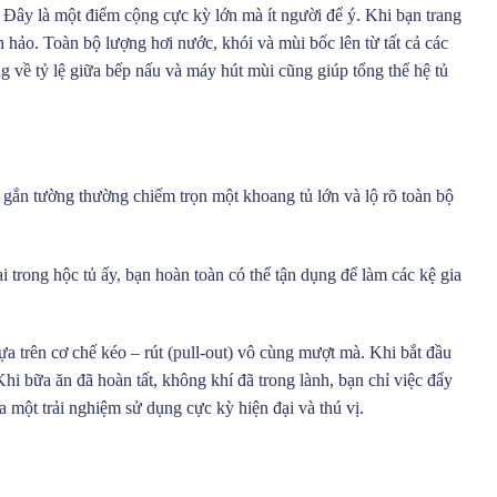
y là một điểm cộng cực kỳ lớn mà ít người để ý. Khi bạn trang
 hảo. Toàn bộ lượng hơi nước, khói và mùi bốc lên từ tất cả các
ng về tỷ lệ giữa bếp nấu và máy hút mùi cũng giúp tổng thể hệ tủ
ắn tường thường chiếm trọn một khoang tủ lớn và lộ rõ toàn bộ
trong hộc tủ ấy, bạn hoàn toàn có thể tận dụng để làm các kệ gia
a trên cơ chế kéo – rút (pull-out) vô cùng mượt mà. Khi bắt đầu
hi bữa ăn đã hoàn tất, không khí đã trong lành, bạn chỉ việc đẩy
ra một trải nghiệm sử dụng cực kỳ hiện đại và thú vị.