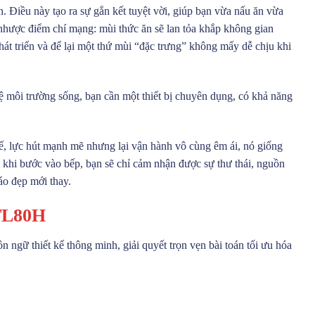
 Điều này tạo ra sự gắn kết tuyệt vời, giúp bạn vừa nấu ăn vừa
 nhược điểm chí mạng: mùi thức ăn sẽ lan tỏa khắp không gian
hát triển và để lại một thứ mùi “đặc trưng” không mấy dễ chịu khi
vệ môi trường sống, bạn cần một thiết bị chuyên dụng, có khả năng
tế, lực hút mạnh mẽ nhưng lại vận hành vô cùng êm ái, nó giống
 khi bước vào bếp, bạn sẽ chỉ cảm nhận được sự thư thái, nguồn
áo đẹp mới thay.
TL80H
n ngữ thiết kế thông minh, giải quyết trọn vẹn bài toán tối ưu hóa