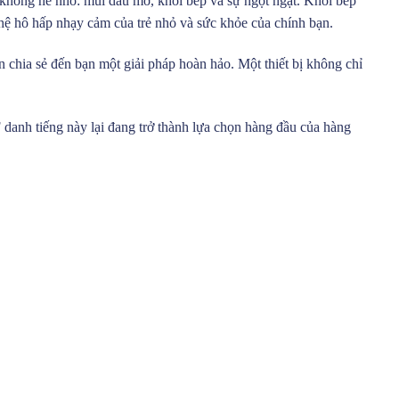
không hề nhỏ: mùi dầu mỡ, khói bếp và sự ngột ngạt. Khói bếp
 hệ hô hấp nhạy cảm của trẻ nhỏ và sức khỏe của chính bạn.
n chia sẻ đến bạn một giải pháp hoàn hảo. Một thiết bị không chỉ
danh tiếng này lại đang trở thành lựa chọn hàng đầu của hàng