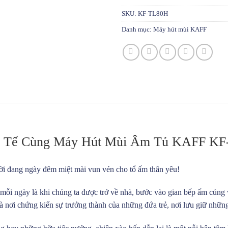
SKU:
KF-TL80H
Danh mục:
Máy hút mùi KAFF
h Tế Cùng Máy Hút Mùi Âm Tủ KAFF K
ời đang ngày đêm miệt mài vun vén cho tổ ấm thân yêu!
t mỗi ngày là khi chúng ta được trở về nhà, bước vào gian bếp ấm cún
là nơi chứng kiến sự trưởng thành của những đứa trẻ, nơi lưu giữ những