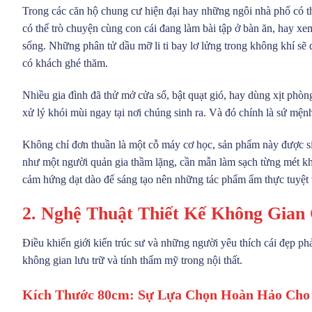
Trong các căn hộ chung cư hiện đại hay những ngôi nhà phố có th
có thể trò chuyện cùng con cái đang làm bài tập ở bàn ăn, hay xe
sống. Những phân tử dầu mỡ li ti bay lơ lửng trong không khí sẽ 
có khách ghé thăm.
Nhiều gia đình đã thử mở cửa sổ, bật quạt gió, hay dùng xịt phòn
xử lý khói mùi ngay tại nơi chúng sinh ra. Và đó chính là sứ mệ
Không chỉ đơn thuần là một cỗ máy cơ học, sản phẩm này được sin
như một người quản gia thầm lặng, cần mẫn làm sạch từng mét khố
cảm hứng dạt dào để sáng tạo nên những tác phẩm ẩm thực tuyệt 
2. Nghệ Thuật Thiết Kế Không Gi
Điều khiến giới kiến trúc sư và những người yêu thích cái đẹp ph
không gian lưu trữ và tính thẩm mỹ trong nội thất.
Kích Thước 80cm: Sự Lựa Chọn Hoàn Hảo Cho