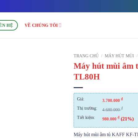
ÊN HỆ
VỀ CHÚNG TÔI
TRANG CHỦ
/
MÁY HÚT MÙI
/
Máy hút mùi âm 
TL80H
Giá:
₫
3.700.000
Thị trường:
₫
4.680.000
Tiết kiệm:
₫
(21%)
980.000
Máy hút mùi âm tủ KAFF KF-