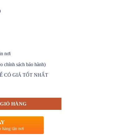
)
ận nơi
o chính sách bảo hành)
Ể CÓ GIÁ TỐT NHẤT
0H số lượng
GIỎ HÀNG
AY
o hàng tận nơi