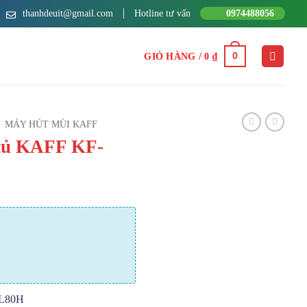
thanhdeuit@gmail.com
Hotline tư vấn
0974488056
0
GIỎ HÀNG /
0
₫
MÁY HÚT MÙI KAFF
tủ KAFF KF-
TL80H