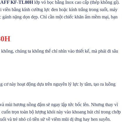
 KAFF KF-TL80H
lớp vỏ bọc bằng Inox cao cấp (thép không gỉ).
i viền bằng kính cường lực đen hoặc kính trắng trong suốt, máy
được gánh nặng dọn dẹp. Chỉ cần một chiếc khăn ẩm mềm mại, bạn
80H
không, chúng ta không thể chỉ nhìn vào thiết kế, mà phải đi sâu
 cơ này hoạt động dựa trên nguyên lý lực ly tâm, tạo ra luồng
g và mùi hương nồng đậm sẽ ngay lập tức bốc lên. Nhưng thay vì
 cuốn trọn toàn bộ lượng khói này vào khoang hút chỉ trong chớp
tuổi và trẻ nhỏ có tiền sử về viêm mũi dị ứng hay hen suyễn.