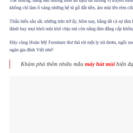
Thế nhưng, đằng sau những món ăn đậm đà hương vị truyền thống 
không chỉ làm ố vàng những hệ tủ gỗ đắt tiền, ám mùi lên rèm cử
Thấu hiểu sâu sắc những trăn trở ấy, hôm nay, bằng tất cả sự tâm 
đánh bay mọi khói mùi khó chịu mà còn nâng tầm đẳng cấp khôn
Hãy cùng Hoàn Mỹ Furniture thư thả rót một ly trà thơm, ngồi x
ngàn gia đình Việt nhé!
Khám phá thêm nhiều mẫu
máy hút mùi
hiện đạ