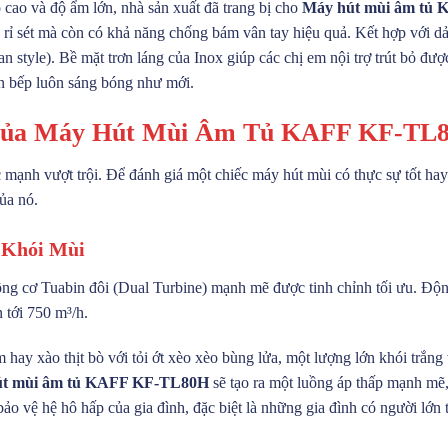
 cao và độ ẩm lớn, nhà sản xuất đã trang bị cho
Máy hút mùi âm tủ
 rỉ sét mà còn có khả năng chống bám vân tay hiệu quả. Kết hợp với dả
n style). Bề mặt trơn láng của Inox giúp các chị em nội trợ trút bỏ 
ian bếp luôn sáng bóng như mới.
 Của Máy Hút Mùi Âm Tủ KAFF KF-TL
mạnh vượt trội. Để đánh giá một chiếc máy hút mùi có thực sự tốt hay 
ủa nó.
 Khói Mùi
ộng cơ Tuabin đôi (Dual Turbine) mạnh mẽ được tinh chỉnh tối ưu. Động
 tới 750 m³/h.
 hay xào thịt bò với tỏi ớt xèo xèo bùng lửa, một lượng lớn khói trắn
út mùi âm tủ KAFF KF-TL80H
sẽ tạo ra một luồng áp thấp mạnh mẽ,
ảo vệ hệ hô hấp của gia đình, đặc biệt là những gia đình có người lớn 