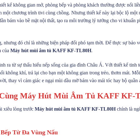
iết kế không gian mở, phòng bếp và phòng khách thường được nối liền.
m một chương trình tivi cùng chồng. Nhưng thiết kế này lại bộc lộ một
dần bám vào bề mặt nội thất, tạo ra môi trường lý tưởng cho vi khuẩn p
g, nhưng đó chỉ là những biện pháp đối phó tạm thời. Để thực sự bảo 
nh của
Máy hút mùi âm tủ KAFF KF-TL80H
.
h ra từ sự thấu hiểu nếp sống của gia đình Châu Á. Với thiết kế tinh 
i không khí, trả lại cho bạn một không gian trong trẻo, thơm mát. Mỗi
vời, thay vì cảm giác e ngại mùi dầu mỡ bám vào mái tóc hay bộ quần 
an Cùng Máy Hút Mùi Âm Tủ KAFF KF-
ải xiêu lòng trước
Máy hút mùi âm tủ KAFF KF-TL80H
chính là ngô
 Bếp Từ Đa Vùng Nấu