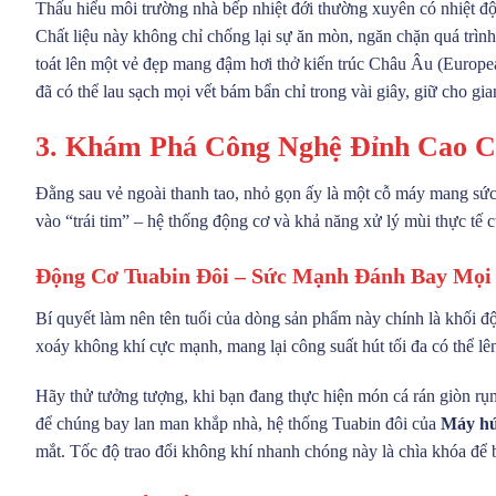
Thấu hiểu môi trường nhà bếp nhiệt đới thường xuyên có nhiệt độ
Chất liệu này không chỉ chống lại sự ăn mòn, ngăn chặn quá trình
toát lên một vẻ đẹp mang đậm hơi thở kiến trúc Châu Âu (Europea
đã có thể lau sạch mọi vết bám bẩn chỉ trong vài giây, giữ cho g
3. Khám Phá Công Nghệ Đỉnh Cao
Đằng sau vẻ ngoài thanh tao, nhỏ gọn ấy là một cỗ máy mang sức 
vào “trái tim” – hệ thống động cơ và khả năng xử lý mùi thực tế c
Động Cơ Tuabin Đôi – Sức Mạnh Đánh Bay Mọi
Bí quyết làm nên tên tuổi của dòng sản phẩm này chính là khối đ
xoáy không khí cực mạnh, mang lại công suất hút tối đa có thể lên
Hãy thử tưởng tượng, khi bạn đang thực hiện món cá rán giòn rụm
để chúng bay lan man khắp nhà, hệ thống Tuabin đôi của
Máy h
mắt. Tốc độ trao đổi không khí nhanh chóng này là chìa khóa để b