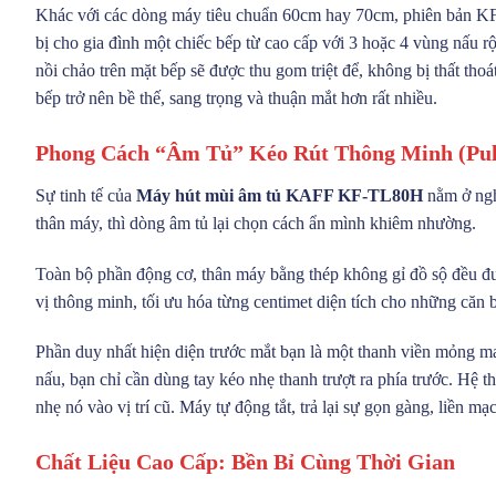
Khác với các dòng máy tiêu chuẩn 60cm hay 70cm, phiên bản KF
bị cho gia đình một chiếc bếp từ cao cấp với 3 hoặc 4 vùng nấu r
nồi chảo trên mặt bếp sẽ được thu gom triệt để, không bị thất th
bếp trở nên bề thế, sang trọng và thuận mắt hơn rất nhiều.
Phong Cách “Âm Tủ” Kéo Rút Thông Minh (Pull
Sự tinh tế của
Máy hút mùi âm tủ KAFF KF-TL80H
nằm ở ngh
thân máy, thì dòng âm tủ lại chọn cách ẩn mình khiêm nhường.
Toàn bộ phần động cơ, thân máy bằng thép không gỉ đồ sộ đều đượ
vị thông minh, tối ưu hóa từng centimet diện tích cho những căn 
Phần duy nhất hiện diện trước mắt bạn là một thanh viền mỏng ma
nấu, bạn chỉ cần dùng tay kéo nhẹ thanh trượt ra phía trước. Hệ 
nhẹ nó vào vị trí cũ. Máy tự động tắt, trả lại sự gọn gàng, liền mạ
Chất Liệu Cao Cấp: Bền Bỉ Cùng Thời Gian