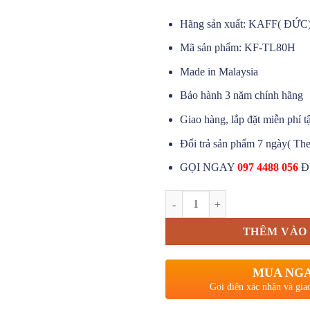
Hãng sản xuất: KAFF( ĐỨC
Mã sản phẩm: KF-TL80H
Made in Malaysia
Bảo hành 3 năm chính hãng
Giao hàng, lắp đặt miễn phí t
Đổi trả sản phẩm 7 ngày( The
GỌI NGAY
097 4488 056
Đ
Máy hút mùi âm tủ KAFF KF-TL8
THÊM VÀO 
MUA NG
Gọi điện xác nhận và gia