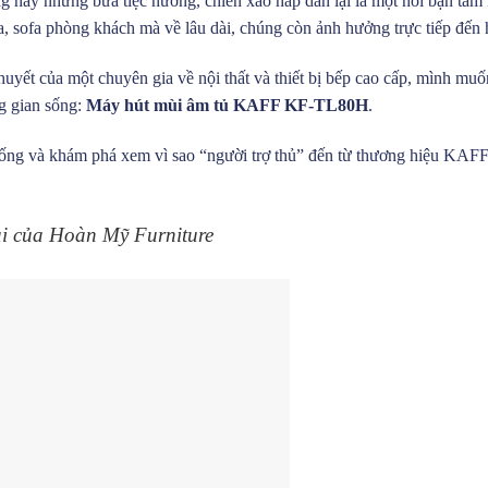
hay những bữa tiệc nướng, chiên xào hấp dẫn lại là một nỗi bận tâm 
a, sofa phòng khách mà về lâu dài, chúng còn ảnh hưởng trực tiếp đến
huyết của một chuyên gia về nội thất và thiết bị bếp cao cấp, mình muố
g gian sống:
Máy hút mùi âm tủ KAFF KF-TL80H
.
uống và khám phá xem vì sao “người trợ thủ” đến từ thương hiệu KAFF 
i của Hoàn Mỹ Furniture