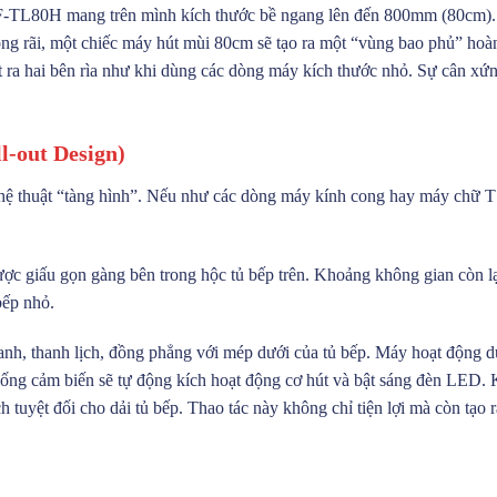
-TL80H mang trên mình kích thước bề ngang lên đến 800mm (80cm). Đâ
ộng rãi, một chiếc máy hút mùi 80cm sẽ tạo ra một “vùng bao phủ” hoàn
oát ra hai bên rìa như khi dùng các dòng máy kích thước nhỏ. Sự cân xứ
-out Design)
ệ thuật “tàng hình”. Nếu như các dòng máy kính cong hay máy chữ T g
c giấu gọn gàng bên trong hộc tủ bếp trên. Khoảng không gian còn lại 
bếp nhỏ.
nh, thanh lịch, đồng phẳng với mép dưới của tủ bếp. Máy hoạt động dự
thống cảm biến sẽ tự động kích hoạt động cơ hút và bật sáng đèn LED. K
ch tuyệt đối cho dải tủ bếp. Thao tác này không chỉ tiện lợi mà còn tạo 