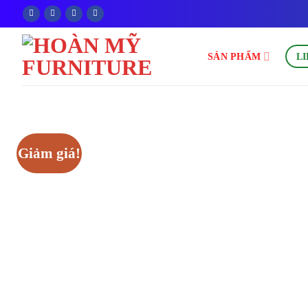
Bỏ
qua
nội
SẢN PHẨM
LI
dung
Giảm giá!