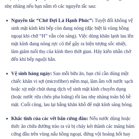
nhẹ nhàng nếu bạn nắm rõ các nguyên tắc sau:
Nguyên tắc “Chờ Đợi Là Hạnh Phúc”:
Tuyệt đối không vệ
sinh mặt kính khi bếp còn đang nóng (đặc biệt là vùng hồng
ngoại khi chữ “H” vẫn còn sáng). Việc dùng khăn lạnh lau lên
mặt kính đang nóng rực có thể gây ra hiện tượng sốc nhiệt,
làm giảm tuổi thọ của kính theo thời gian. Hãy kiên nhẫn chờ
đến khi bếp nguội hẳn.
Vệ sinh hàng ngày:
Sau mỗi bữa ăn, bạn chỉ cần dùng một
chiếc khăn vi sợi (microfiber) mềm mại, làm ẩm với nước sạch
hoặc xịt một chút dung dịch vệ sinh mặt kính chuyên dụng
(hoặc nước rửa chén pha loãng) rồi lau nhẹ nhàng toàn bộ bề
mặt. Cuối cùng, lau lại bằng khăn khô để mặt kính sáng bóng.
Khắc tinh của các vết bẩn cứng đầu:
Nếu nước dùng hoặc
thức ăn chứa đường trào ra và bị cháy két thành các mảng bám
cứng đầu trên vùng nấu hồng ngoại, đừng vội hoảng hốt hay