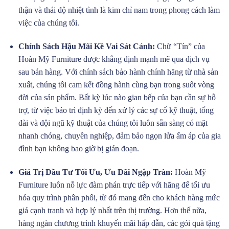
thận và thái độ nhiệt tình là kim chỉ nam trong phong cách làm
việc của chúng tôi.
Chính Sách Hậu Mãi Kề Vai Sát Cánh:
Chữ “Tín” của
Hoàn Mỹ Furniture được khẳng định mạnh mẽ qua dịch vụ
sau bán hàng. Với chính sách bảo hành chính hãng từ nhà sản
xuất, chúng tôi cam kết đồng hành cùng bạn trong suốt vòng
đời của sản phẩm. Bất kỳ lúc nào gian bếp của bạn cần sự hỗ
trợ, từ việc bảo trì định kỳ đến xử lý các sự cố kỹ thuật, tổng
đài và đội ngũ kỹ thuật của chúng tôi luôn sẵn sàng có mặt
nhanh chóng, chuyên nghiệp, đảm bảo ngọn lửa ấm áp của gia
đình bạn không bao giờ bị gián đoạn.
Giá Trị Đầu Tư Tối Ưu, Ưu Đãi Ngập Tràn:
Hoàn Mỹ
Furniture luôn nỗ lực đàm phán trực tiếp với hãng để tối ưu
hóa quy trình phân phối, từ đó mang đến cho khách hàng mức
giá cạnh tranh và hợp lý nhất trên thị trường. Hơn thế nữa,
hàng ngàn chương trình khuyến mãi hấp dẫn, các gói quà tặng