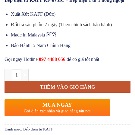
Bếp điện từ KAFF KF-073IC – Bếp điện 1 từ 1 hồng ngoại
Xuất Xứ: KAFF (Đức)
Đổi trả sản phẩm 7 ngày (Theo chính sách bảo hành)
Made in Malaysia 🇲🇾
Bảo Hành: 5 Năm Chính Hãng
Gọi ngay Hotline
097 4488 056
để có giá tốt nhất
Bếp điện từ KAFF KF-073IC số lượng
THÊM VÀO GIỎ HÀNG
MUA NGAY
Gọi điện xác nhận và giao hàng tận nơi
Danh mục:
Bếp điện từ KAFF