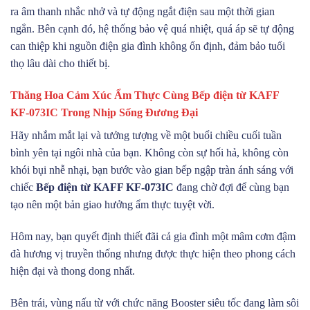
ra âm thanh nhắc nhở và tự động ngắt điện sau một thời gian
ngắn. Bên cạnh đó, hệ thống bảo vệ quá nhiệt, quá áp sẽ tự động
can thiệp khi nguồn điện gia đình không ổn định, đảm bảo tuổi
thọ lâu dài cho thiết bị.
Thăng Hoa Cảm Xúc Ẩm Thực Cùng Bếp điện từ KAFF
KF-073IC Trong Nhịp Sống Đương Đại
Hãy nhắm mắt lại và tưởng tượng về một buổi chiều cuối tuần
bình yên tại ngôi nhà của bạn. Không còn sự hối hả, không còn
khói bụi nhễ nhại, bạn bước vào gian bếp ngập tràn ánh sáng với
chiếc
Bếp điện từ KAFF KF-073IC
đang chờ đợi để cùng bạn
tạo nên một bản giao hưởng ẩm thực tuyệt vời.
Hôm nay, bạn quyết định thiết đãi cả gia đình một mâm cơm đậm
đà hương vị truyền thống nhưng được thực hiện theo phong cách
hiện đại và thong dong nhất.
Bên trái, vùng nấu từ với chức năng Booster siêu tốc đang làm sôi