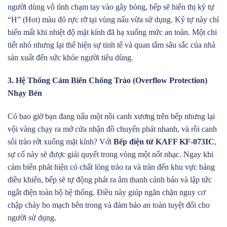
người dùng vô tình chạm tay vào gây bỏng, bếp sẽ hiển thị ký tự
“H” (Hot) màu đỏ rực rỡ tại vùng nấu vừa sử dụng. Ký tự này chỉ
biến mất khi nhiệt độ mặt kính đã hạ xuống mức an toàn. Một chi
tiết nhỏ nhưng lại thể hiện sự tinh tế và quan tâm sâu sắc của nhà
sản xuất đến sức khỏe người tiêu dùng.
3. Hệ Thống Cảm Biến Chống Trào (Overflow Protection)
Nhạy Bén
Có bao giờ bạn đang nấu một nồi canh xương trên bếp nhưng lại
vội vàng chạy ra mở cửa nhận đồ chuyển phát nhanh, và rồi canh
sôi trào rớt xuống mặt kính? Với
Bếp điện từ KAFF KF-073IC
,
sự cố này sẽ được giải quyết trong vòng một nốt nhạc. Ngay khi
cảm biến phát hiện có chất lỏng trào ra và tràn đến khu vực bảng
điều khiển, bếp sẽ tự động phát ra âm thanh cảnh báo và lập tức
ngắt điện toàn bộ hệ thống. Điều này giúp ngăn chặn nguy cơ
chập cháy bo mạch bên trong và đảm bảo an toàn tuyệt đối cho
người sử dụng.