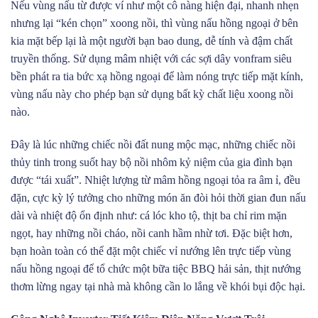
Nếu vùng nấu từ được ví như một cô nàng hiện đại, nhanh nhẹn
nhưng lại “kén chọn” xoong nồi, thì vùng nấu hồng ngoại ở bên
kia mặt bếp lại là một người bạn bao dung, dễ tính và đậm chất
truyền thống. Sử dụng mâm nhiệt với các sợi dây vonfram siêu
bền phát ra tia bức xạ hồng ngoại để làm nóng trực tiếp mặt kính,
vùng nấu này cho phép bạn sử dụng bất kỳ chất liệu xoong nồi
nào.
Đây là lúc những chiếc nồi đất nung mộc mạc, những chiếc nồi
thủy tinh trong suốt hay bộ nồi nhôm kỷ niệm của gia đình bạn
được “tái xuất”. Nhiệt lượng từ mâm hồng ngoại tỏa ra âm ỉ, đều
đặn, cực kỳ lý tưởng cho những món ăn đòi hỏi thời gian đun nấu
dài và nhiệt độ ổn định như: cá lóc kho tộ, thịt ba chỉ rim mặn
ngọt, hay những nồi cháo, nồi canh hầm nhừ tơi. Đặc biệt hơn,
bạn hoàn toàn có thể đặt một chiếc vỉ nướng lên trực tiếp vùng
nấu hồng ngoại để tổ chức một bữa tiệc BBQ hải sản, thịt nướng
thơm lừng ngay tại nhà mà không cần lo lắng về khói bụi độc hại.