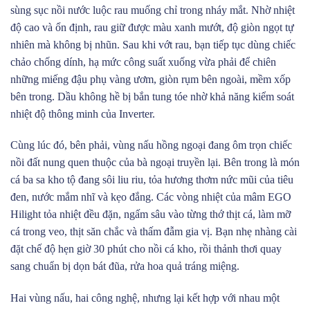
sùng sục nồi nước luộc rau muống chỉ trong nháy mắt. Nhờ nhiệt
độ cao và ổn định, rau giữ được màu xanh mướt, độ giòn ngọt tự
nhiên mà không bị nhũn. Sau khi vớt rau, bạn tiếp tục dùng chiếc
chảo chống dính, hạ mức công suất xuống vừa phải để chiên
những miếng đậu phụ vàng ươm, giòn rụm bên ngoài, mềm xốp
bên trong. Dầu không hề bị bắn tung tóe nhờ khả năng kiểm soát
nhiệt độ thông minh của Inverter.
Cùng lúc đó, bên phải, vùng nấu hồng ngoại đang ôm trọn chiếc
nồi đất nung quen thuộc của bà ngoại truyền lại. Bên trong là món
cá ba sa kho tộ đang sôi liu riu, tỏa hương thơm nức mũi của tiêu
đen, nước mắm nhĩ và kẹo đắng. Các vòng nhiệt của mâm EGO
Hilight tỏa nhiệt đều đặn, ngấm sâu vào từng thớ thịt cá, làm mỡ
cá trong veo, thịt săn chắc và thấm đẫm gia vị. Bạn nhẹ nhàng cài
đặt chế độ hẹn giờ 30 phút cho nồi cá kho, rồi thảnh thơi quay
sang chuẩn bị dọn bát đũa, rửa hoa quả tráng miệng.
Hai vùng nấu, hai công nghệ, nhưng lại kết hợp với nhau một