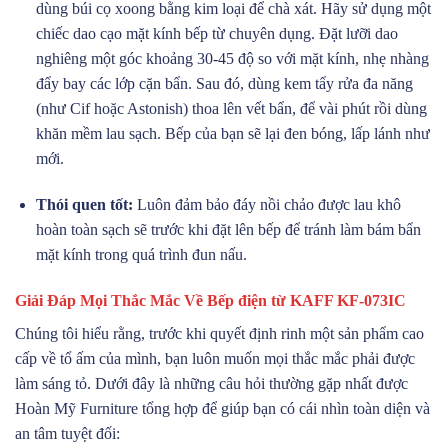
dùng búi cọ xoong bằng kim loại để chà xát. Hãy sử dụng một
chiếc dao cạo mặt kính bếp từ chuyên dụng. Đặt lưỡi dao
nghiêng một góc khoảng 30-45 độ so với mặt kính, nhẹ nhàng
đẩy bay các lớp cặn bẩn. Sau đó, dùng kem tẩy rửa đa năng
(như Cif hoặc Astonish) thoa lên vết bẩn, để vài phút rồi dùng
khăn mềm lau sạch. Bếp của bạn sẽ lại đen bóng, lấp lánh như
mới.
Thói quen tốt:
Luôn đảm bảo đáy nồi chảo được lau khô
hoàn toàn sạch sẽ trước khi đặt lên bếp để tránh làm bám bẩn
mặt kính trong quá trình đun nấu.
Giải Đáp Mọi Thắc Mắc Về Bếp điện từ KAFF KF-073IC
Chúng tôi hiểu rằng, trước khi quyết định rinh một sản phẩm cao
cấp về tổ ấm của mình, bạn luôn muốn mọi thắc mắc phải được
làm sáng tỏ. Dưới đây là những câu hỏi thường gặp nhất được
Hoàn Mỹ Furniture tổng hợp để giúp bạn có cái nhìn toàn diện và
an tâm tuyệt đối: