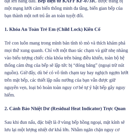
đặt lên hàng đầu.
Bếp điện từ KAFF KF-073IC
được trang bị
một mạng lưới cảm biến thông minh đa tầng, biến gian bếp của
bạn thành một nơi trú ẩn an toàn tuyệt đối.
1. Khóa An Toàn Trẻ Em (Child Lock) Kiên Cố
Trẻ con luôn mang trong mình bản tính tò mò và thích khám phá
mọi thứ xung quanh. Chỉ với một thao tác chạm và giữ nhẹ nhàng
vào biểu tượng chiếc chìa khóa trên bảng điều khiển, toàn bộ hệ
thống cảm ứng của bếp sẽ lập tức bị “đóng băng” (ngoại trừ nút
nguồn). Giờ đây, dù bé có vô tình chạm tay hay nghịch ngợm lướt
trên mặt bếp, các thiết lập nấu nướng của bạn vẫn được giữ
nguyên vẹn, loại bỏ hoàn toàn nguy cơ bé tự ý bật bếp gây nguy
hiểm.
2. Cảnh Báo Nhiệt Dư (Residual Heat Indicator) Trực Quan
Sau khi đun nấu, đặc biệt là ở vùng bếp hồng ngoại, mặt kính sẽ
lưu lại một lượng nhiệt dư khá lớn. Nhằm ngăn chặn nguy cơ