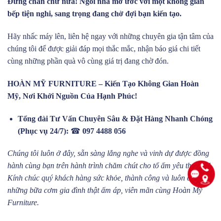
Đừng chần chừ nữa! Ngôi nhà mơ ước với một không gian
bếp tiện nghi, sang trọng đang chờ đợi bạn kiến tạo.
Hãy nhấc máy lên, liên hệ ngay với những chuyên gia tận tâm của
chúng tôi để được giải đáp mọi thắc mắc, nhận báo giá chi tiết
cùng những phần quà vô cùng giá trị đang chờ đón.
HOÀN MỸ FURNITURE – Kiến Tạo Không Gian Hoàn
Mỹ, Nơi Khởi Nguồn Của Hạnh Phúc!
Tổng đài Tư Vấn Chuyên Sâu & Đặt Hàng Nhanh Chóng
(Phục vụ 24/7):
☎
097 4488 056
Chúng tôi luôn ở đây, sẵn sàng lắng nghe và vinh dự được đồng
hành cùng bạn trên hành trình chăm chút cho tổ ấm yêu thương!
Kính chúc quý khách hàng sức khỏe, thành công và luôn có
những bữa cơm gia đình thật ấm áp, viên mãn cùng Hoàn Mỹ
Furniture.