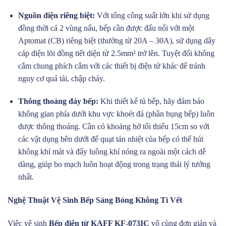
Nguồn điện riêng biệt:
Với tổng công suất lớn khi sử dụng
đồng thời cả 2 vùng nấu, bếp cần được đấu nối với một
Aptomat (CB) riêng biệt (thường từ 20A – 30A), sử dụng dây
cáp điện lõi đồng tiết diện từ 2.5mm² trở lên. Tuyệt đối không
cắm chung phích cắm với các thiết bị điện tử khác để tránh
nguy cơ quá tải, chập cháy.
Thông thoáng đáy bếp:
Khi thiết kế tủ bếp, hãy đảm bảo
không gian phía dưới khu vực khoét đá (phần bụng bếp) luôn
được thông thoáng. Cần có khoảng hở tối thiểu 15cm so với
các vật dụng bên dưới để quạt tản nhiệt của bếp có thể hút
không khí mát và đẩy luồng khí nóng ra ngoài một cách dễ
dàng, giúp bo mạch luôn hoạt động trong trạng thái lý tưởng
nhất.
Nghệ Thuật Vệ Sinh Bếp Sáng Bóng Không Tì Vết
Việc vệ sinh
Bếp điện từ KAFF KF-073IC
vô cùng đơn giản và