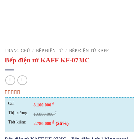
TRANG CHỦ
/
BẾP ĐIỆN TỪ
/
BẾP ĐIỆN TỪ KAFF
Bếp điện từ KAFF KF-073IC
4.75
4
trên 5
Giá:
₫
dựa trên
8.100.000
đánh giá
Thị trường:
₫
10.880.000
Tiết kiệm:
₫
(26%)
2.780.000