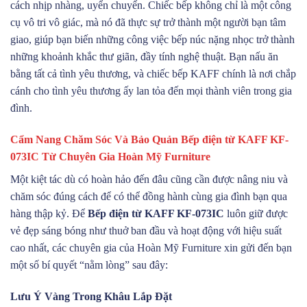
cách nhịp nhàng, uyển chuyển. Chiếc bếp không chỉ là một công
cụ vô tri vô giác, mà nó đã thực sự trở thành một người bạn tâm
giao, giúp bạn biến những công việc bếp núc nặng nhọc trở thành
những khoảnh khắc thư giãn, đầy tính nghệ thuật. Bạn nấu ăn
bằng tất cả tình yêu thương, và chiếc bếp KAFF chính là nơi chắp
cánh cho tình yêu thương ấy lan tỏa đến mọi thành viên trong gia
đình.
Cẩm Nang Chăm Sóc Và Bảo Quản Bếp điện từ KAFF KF-
073IC Từ Chuyên Gia Hoàn Mỹ Furniture
Một kiệt tác dù có hoàn hảo đến đâu cũng cần được nâng niu và
chăm sóc đúng cách để có thể đồng hành cùng gia đình bạn qua
hàng thập kỷ. Để
Bếp điện từ KAFF KF-073IC
luôn giữ được
vẻ đẹp sáng bóng như thuở ban đầu và hoạt động với hiệu suất
cao nhất, các chuyên gia của Hoàn Mỹ Furniture xin gửi đến bạn
một số bí quyết “nằm lòng” sau đây:
Lưu Ý Vàng Trong Khâu Lắp Đặt