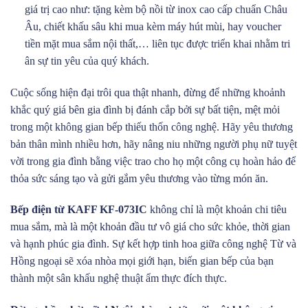
giá trị cao như: tặng kèm bộ nồi từ inox cao cấp chuẩn Châu
Âu, chiết khấu sâu khi mua kèm máy hút mùi, hay voucher
tiền mặt mua sắm nội thất,… liên tục được triển khai nhằm tri
ân sự tin yêu của quý khách.
Cuộc sống hiện đại trôi qua thật nhanh, đừng để những khoảnh
khắc quý giá bên gia đình bị đánh cắp bởi sự bất tiện, mệt mỏi
trong một không gian bếp thiếu thốn công nghệ. Hãy yêu thương
bản thân mình nhiều hơn, hãy nâng niu những người phụ nữ tuyệt
vời trong gia đình bằng việc trao cho họ một công cụ hoàn hảo để
thỏa sức sáng tạo và gửi gắm yêu thương vào từng món ăn.
Bếp điện từ KAFF KF-073IC
không chỉ là một khoản chi tiêu
mua sắm, mà là một khoản đầu tư vô giá cho sức khỏe, thời gian
và hạnh phúc gia đình. Sự kết hợp tinh hoa giữa công nghệ Từ và
Hồng ngoại sẽ xóa nhòa mọi giới hạn, biến gian bếp của bạn
thành một sân khấu nghệ thuật ẩm thực đích thực.