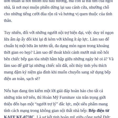
đơn thuần là nơi nhóm lửa nấu nướng, mà còn là trái tim của ngôi
nhà, là nơi mọi muộn phiền dừng lại sau cánh cửa, nhường chỗ
cho những tiếng cười đùa rộn rã và hương vị quen thuộc của tình
thân.
Tuy nhiên, đối với những người nội trợ hiện đại, việc duy trì ngọn
lửa ấm áp ấy đôi khi lại đi kèm với không ít áp lực. Làm sao để
chuẩn bị một bữa ăn tươm tất, đa dạng món ngon trong khoảng
thời gian eo hẹp? Làm sao để thoát khỏi cảnh mướt mải mồ hôi
bên chiếc bếp gas tỏa nhiệt hầm hập giữa những ngày hè oi ả? Và
làm sao để giữ lại những chiếc nồi đất, nồi thủy tinh yêu thích
mang đậm kỷ niệm gia đình khi muốn chuyển sang sử dụng bếp
điện an toàn, sạch sẽ?
Nếu bạn đang tìm kiếm một lời giải đáp hoàn hảo cho tất cả
những trăn trở trên, thì Hoàn Mỹ Furniture xin trân trọng giới
thiệu đến bạn một “người trợ lý” đắc lực, một siêu phẩm mang
tính cách mạng trong không gian nội thất nhà bếp:
Bếp điện từ
KAFF KF-073IC
. Là sự kết tinh hoàn mỹ giữa công nghệ Đức