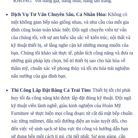
“KHÔNG” với hàng giả, hàng nhái, hàng tân trang.
Dịch Vụ Tư Vấn Chuyên Sâu, Cá Nhân Hóa:
Không có
một không gian bếp nào giống nhau, và nhu cầu của mỗi gia
đình cũng hoàn toàn khác biệt. Đội ngũ chuyên viên tư vấn
của chúng tôi, với sự am hiểu sâu sắc về kiến trúc, nội thất và
kỹ thuật thiết bị, sẽ lắng nghe cặn kẽ những mong muốn của
bạn. Chúng tôi khảo sát thực tế, phân tích công năng và đưa ra
những giải pháp lựa chọn, bố trí thiết bị sao cho hài hòa về
thẩm mỹ, chuẩn xác về phong thủy và tối ưu hóa trải nghiệm
nấu nướng của gia đình bạn.
Thi Công Lắp Đặt Bằng Cả Trái Tim:
Thiết bị tốt chỉ phát
huy tối đa công năng khi được lắp đặt đúng kỹ thuật. Đội ngũ
kỹ thuật viên lành nghề, giàu kinh nghiệm của Hoàn Mỹ
Furniture sẽ thực hiện mọi công đoạn: từ cắt đá mặt bếp chuẩn
xác từng milimet, đấu nối đường điện an toàn tuyệt đối, cho
đến việc vệ sinh sạch sẽ khu vực thi công và hướng dẫn bạn
sử dụng bếp một cách tỉ mỉ, chi tiết nhất. Sự gọn gàng, cẩn