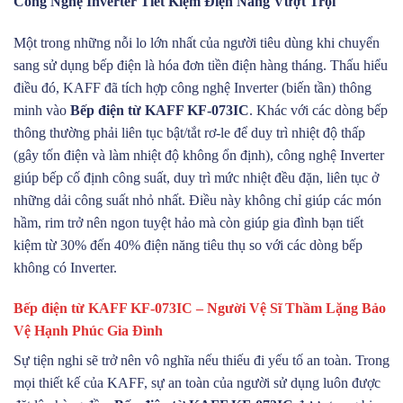
Công Nghệ Inverter Tiết Kiệm Điện Năng Vượt Trội
Một trong những nỗi lo lớn nhất của người tiêu dùng khi chuyển
sang sử dụng bếp điện là hóa đơn tiền điện hàng tháng. Thấu hiểu
điều đó, KAFF đã tích hợp công nghệ Inverter (biến tần) thông
minh vào
Bếp điện từ KAFF KF-073IC
. Khác với các dòng bếp
thông thường phải liên tục bật/tắt rơ-le để duy trì nhiệt độ thấp
(gây tốn điện và làm nhiệt độ không ổn định), công nghệ Inverter
giúp bếp cố định công suất, duy trì mức nhiệt đều đặn, liên tục ở
những dải công suất nhỏ nhất. Điều này không chỉ giúp các món
hầm, rim trở nên ngon tuyệt hảo mà còn giúp gia đình bạn tiết
kiệm từ 30% đến 40% điện năng tiêu thụ so với các dòng bếp
không có Inverter.
Bếp điện từ KAFF KF-073IC – Người Vệ Sĩ Thầm Lặng Bảo
Vệ Hạnh Phúc Gia Đình
Sự tiện nghi sẽ trở nên vô nghĩa nếu thiếu đi yếu tố an toàn. Trong
mọi thiết kế của KAFF, sự an toàn của người sử dụng luôn được