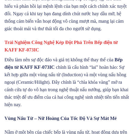
hiểu và phản hồi lại mệnh lệnh của bạn một cách chính xác tuyệt
đối. Ngay cả khi tay bạn đang dính chút nước hay dầu mỡ, hệ
thống cảm biến vẫn hoạt động vô cùng mượt mà, mang lại cảm
giác thoải mái và thư thái tối đa cho người sử dụng.
Trải Nghiệm Công Nghệ Kép Đột Phá Trên Bếp điện từ
KAFF KF-073IC
Điều làm nên sự độc đáo và giá trị không thể thay thế của
Bếp
điện từ KAFF KF-073IC
chính là cấu hình “lai” hoàn hảo: Sự
kết hợp giữa một vùng nấu từ (Induction) và một vùng nấu hồng
ngoại (Ceramic/Hilight). Đây chính là “chìa khóa vàng” mở ra
cánh cửa tự do vô hạn trong nghệ thuật nấu nướng, giúp bạn khai
thác triệt để ưu điểm của cả hai công nghệ sinh nhiệt tiên tiến nhất
hiện nay.
Vùng Nấu Từ – Nữ Hoàng Của Tốc Độ Và Sự Mát Mẻ
Nằm ở một bên của chiếc bếp là vùng nấu từ, hoạt động dựa trên