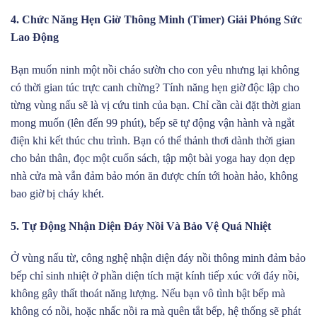
4. Chức Năng Hẹn Giờ Thông Minh (Timer) Giải Phóng Sức
Lao Động
Bạn muốn ninh một nồi cháo sườn cho con yêu nhưng lại không
có thời gian túc trực canh chừng? Tính năng hẹn giờ độc lập cho
từng vùng nấu sẽ là vị cứu tinh của bạn. Chỉ cần cài đặt thời gian
mong muốn (lên đến 99 phút), bếp sẽ tự động vận hành và ngắt
điện khi kết thúc chu trình. Bạn có thể thảnh thơi dành thời gian
cho bản thân, đọc một cuốn sách, tập một bài yoga hay dọn dẹp
nhà cửa mà vẫn đảm bảo món ăn được chín tới hoàn hảo, không
bao giờ bị cháy khét.
5. Tự Động Nhận Diện Đáy Nồi Và Bảo Vệ Quá Nhiệt
Ở vùng nấu từ, công nghệ nhận diện đáy nồi thông minh đảm bảo
bếp chỉ sinh nhiệt ở phần diện tích mặt kính tiếp xúc với đáy nồi,
không gây thất thoát năng lượng. Nếu bạn vô tình bật bếp mà
không có nồi, hoặc nhấc nồi ra mà quên tắt bếp, hệ thống sẽ phát