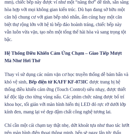
mm), chiếc bếp này được ví như một “nàng thơ” dễ tính, sẵn sàng
hòa hợp với mọi không gian kiến trúc. Dù bạn đang sở hữu một
căn hộ chung cư với gian bếp nhỏ nhắn, ấm cúng hay một căn
biệt thự rộng lớn với hệ tủ bếp đảo hoành tráng, chiếc bếp này
vẫn luôn vừa vặn, tạo nên một tổng thể hài hòa và sang trọng tột
bậc.
Hệ Thống Điều Khiển Cảm Ứng Chạm – Giao Tiếp Mượt
Mà Như Hơi Thở
Thay vì sử dụng các núm vặn cơ học truyền thống dễ bám bẩn và
khó vệ sinh,
Bếp điện từ KAFF KF-073IC
được trang bị hệ
thống điều khiển cảm ứng (Touch Control) siêu nhạy, được thiết
kế độc lập cho từng vùng nấu. Các phím chức năng được bố trí
khoa học, tối giản với màn hình hiển thị LED đỏ rực rỡ dưới lớp
kính đen, mang lại vẻ đẹp đậm chất công nghệ tương lai.
Chỉ cần một cái chạm tay thật nhẹ, dứt khoát tựa như thao tác lướt
trên màn hình điện thoại thông minh, bếp sẽ ngay lập tức thấu