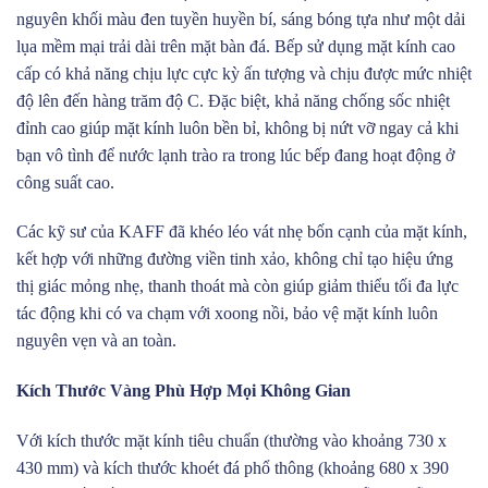
nguyên khối màu đen tuyền huyền bí, sáng bóng tựa như một dải
lụa mềm mại trải dài trên mặt bàn đá. Bếp sử dụng mặt kính cao
cấp có khả năng chịu lực cực kỳ ấn tượng và chịu được mức nhiệt
độ lên đến hàng trăm độ C. Đặc biệt, khả năng chống sốc nhiệt
đỉnh cao giúp mặt kính luôn bền bỉ, không bị nứt vỡ ngay cả khi
bạn vô tình để nước lạnh trào ra trong lúc bếp đang hoạt động ở
công suất cao.
Các kỹ sư của KAFF đã khéo léo vát nhẹ bốn cạnh của mặt kính,
kết hợp với những đường viền tinh xảo, không chỉ tạo hiệu ứng
thị giác mỏng nhẹ, thanh thoát mà còn giúp giảm thiểu tối đa lực
tác động khi có va chạm với xoong nồi, bảo vệ mặt kính luôn
nguyên vẹn và an toàn.
Kích Thước Vàng Phù Hợp Mọi Không Gian
Với kích thước mặt kính tiêu chuẩn (thường vào khoảng 730 x
430 mm) và kích thước khoét đá phổ thông (khoảng 680 x 390