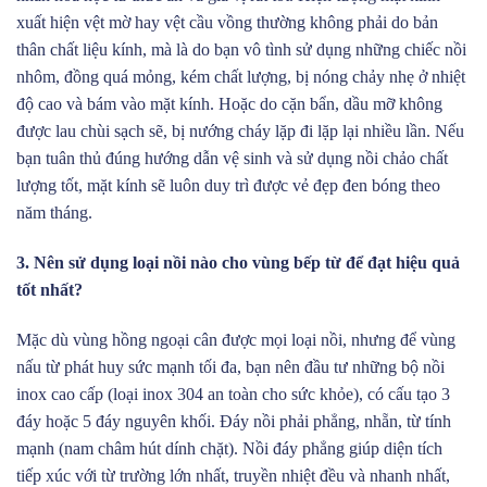
xuất hiện vệt mờ hay vệt cầu vồng thường không phải do bản
thân chất liệu kính, mà là do bạn vô tình sử dụng những chiếc nồi
nhôm, đồng quá mỏng, kém chất lượng, bị nóng chảy nhẹ ở nhiệt
độ cao và bám vào mặt kính. Hoặc do cặn bẩn, dầu mỡ không
được lau chùi sạch sẽ, bị nướng cháy lặp đi lặp lại nhiều lần. Nếu
bạn tuân thủ đúng hướng dẫn vệ sinh và sử dụng nồi chảo chất
lượng tốt, mặt kính sẽ luôn duy trì được vẻ đẹp đen bóng theo
năm tháng.
3. Nên sử dụng loại nồi nào cho vùng bếp từ để đạt hiệu quả
tốt nhất?
Mặc dù vùng hồng ngoại cân được mọi loại nồi, nhưng để vùng
nấu từ phát huy sức mạnh tối đa, bạn nên đầu tư những bộ nồi
inox cao cấp (loại inox 304 an toàn cho sức khỏe), có cấu tạo 3
đáy hoặc 5 đáy nguyên khối. Đáy nồi phải phẳng, nhẵn, từ tính
mạnh (nam châm hút dính chặt). Nồi đáy phẳng giúp diện tích
tiếp xúc với từ trường lớn nhất, truyền nhiệt đều và nhanh nhất,