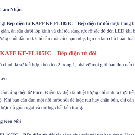
à Cảm Nhận
ắng!
Bếp điện từ KAFF KF-FL105IC – Bếp điện từ đôi
được trang bị
 giản, ẩn sâu dưới lớp kính và chỉ tỏa sáng rực rỡ sắc đỏ đèn LED khi
vương chút dầu mỡ. Chỉ cần một cái chạm nhẹ, bạn đã làm chủ hoàn toà
 KAFF KF-FL105IC – Bếp điện từ đôi
 chính là sự kết hợp khéo léo 2 trong 1, phá vỡ mọi giới hạn đun nấu 
Léo
m ứng điện từ Fuco. Điểm kỳ diệu là nhiệt lượng chỉ sinh ra trực tiếp 
. Khi bạn cần đun một nồi nước sôi để luộc rau hay chần bún, chỉ cần
được độ giòn ngọt và dưỡng chất bên trong.
g Kén Nồi