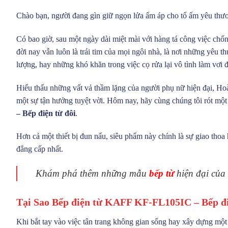
Chào bạn, người đang gìn giữ ngọn lửa ấm áp cho tổ ấm yêu thư
Có bao giờ, sau một ngày dài miệt mài với hàng tá công việc ch
đời nay vẫn luôn là trái tim của mọi ngôi nhà, là nơi những yêu
lượng, hay những khó khăn trong việc cọ rửa lại vô tình làm vơi
Hiểu thấu những vất vả thầm lặng của người phụ nữ hiện đại, Hoà
một sự tận hưởng tuyệt vời. Hôm nay, hãy cùng chúng tôi rót một
– Bếp điện từ đôi
.
Hơn cả một thiết bị đun nấu, siêu phẩm này chính là sự giao thoa
đẳng cấp nhất.
Khám phá thêm những mẫu
bếp từ
hiện đại của
Tại Sao Bếp điện từ KAFF KF-FL105IC – Bếp đi
Khi bắt tay vào việc tân trang không gian sống hay xây dựng một t