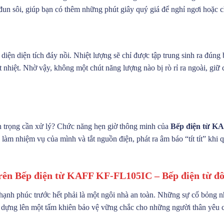
 đun sôi, giúp bạn có thêm những phút giây quý giá để nghỉ ngơi hoặc 
ện diện tích đáy nồi. Nhiệt lượng sẽ chỉ được tập trung sinh ra đúng 
 nhiệt. Nhờ vậy, không một chút năng lượng nào bị rò rỉ ra ngoài, giữ c
n trọng cần xử lý? Chức năng hẹn giờ thông minh của
Bếp điện từ KA
 làm nhiệm vụ của mình và tắt nguồn điện, phát ra âm báo “tít tít” khi
rên Bếp điện từ KAFF KF-FL105IC – Bếp điện từ đô
ạnh phúc trước hết phải là một ngôi nhà an toàn. Những sự cố bỏng nhiệ
 dựng lên một tấm khiên bảo vệ vững chắc cho những người thân yêu 