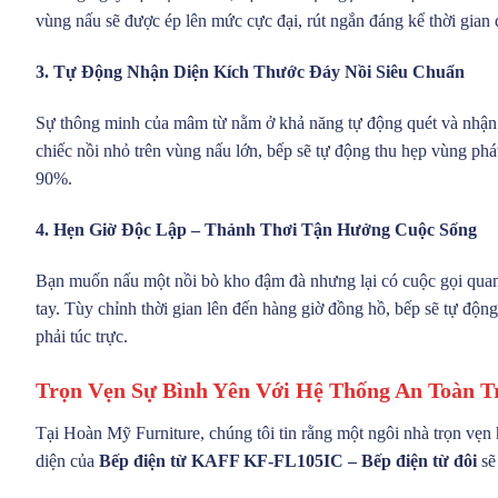
vùng nấu sẽ được ép lên mức cực đại, rút ngắn đáng kể thời gian
3. Tự Động Nhận Diện Kích Thước Đáy Nồi Siêu Chuẩn
Sự thông minh của mâm từ nằm ở khả năng tự động quét và nhận di
chiếc nồi nhỏ trên vùng nấu lớn, bếp sẽ tự động thu hẹp vùng phát
90%.
4. Hẹn Giờ Độc Lập – Thảnh Thơi Tận Hưởng Cuộc Sống
Bạn muốn nấu một nồi bò kho đậm đà nhưng lại có cuộc gọi qua
tay. Tùy chỉnh thời gian lên đến hàng giờ đồng hồ, bếp sẽ tự động
phải túc trực.
Trọn Vẹn Sự Bình Yên Với Hệ Thống An Toàn T
Tại Hoàn Mỹ Furniture, chúng tôi tin rằng một ngôi nhà trọn vẹn h
diện của
Bếp điện từ KAFF KF-FL105IC – Bếp điện từ đôi
sẽ