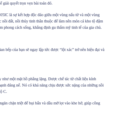
ể giải quyết trọn vẹn bài toán đó.
05IC là sự kết hợp độc đáo giữa một vùng nấu từ và một vùng
c nồi đất, nồi thủy tinh thân thuộc để làm nên món cá kho tộ đậm
tầm phong cách sống, khẳng định gu thẩm mỹ tinh tế của gia chủ.
n bếp của bạn sẽ ngay lập tức được “lột xác” trở nên hiện đại và
 như một mặt hồ phẳng lặng. Được chế tác từ chất liệu kính
mạnh đáng nể. Nó có khả năng chịu được sức nặng của những nồi
độ C.
ngăn chặn triệt để bụi bẩn và dầu mỡ lọt vào khe hở, giúp công