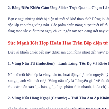
2. Bảng Điều Khiển Cảm Ứng Slider Trực Quan – Chạm L
Bạn e ngại những thiết bị điện tử mới sẽ khó thao tác? Đừng lo l
độc lập cho từng vùng nấu. Các phím chức năng được thiết kế tối
từng thao tác vuốt trượt ngay cả khi ngón tay bạn đang ướt hay 
Sức Mạnh Kết Hợp Hoàn Hảo Trên Bếp điện từ
Điều gì khiến chiếc bếp này được săn đón nồng nhiệt đến vậy? Đó
1. Vùng Nấu Từ (Induction) – Lạnh Lùng, Tốc Độ Và Khéo 
Nằm ở một bên bếp là vùng nấu từ, hoạt động dựa trên nguyên lý cả
xung quanh vẫn mát rượi. Vùng nấu này là “chuyên gia” về tốc độ
cho các món xào áp chảo, giúp thực phẩm chín nhanh, khóa chặt 
2. Vùng Nấu Hồng Ngoại (Ceramic) – Trái Tim Ấm Áp Khôn