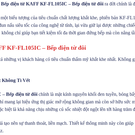
.
Bếp điện từ KAFF KF-FL105IC – Bếp điện từ đôi
ra đời chính là đ
một biểu tượng của tiêu chuẩn chất lượng khắt khe, phiên bản KF-FL1
un nấu siêu tốc của công nghệ từ tính, lại vừa giữ lại được những chiế
y không chỉ giúp bạn tiết kiệm tối đa thời gian đứng bếp mà còn nâng 
F KF-FL105IC – Bếp điện từ đôi
cả những vị khách hàng có tiêu chuẩn thẩm mỹ khắt khe nhất. Không gia
 Không Tì Vết
– Bếp điện từ đôi
chính là mặt kính nguyên khối đen tuyền, bóng bẩy
hỉ mang lại hiệu ứng thị giác mở rộng không gian mà còn sở hữu sức 
c biệt là khả năng chịu những cú sốc nhiệt đột ngột lên tới hàng trăm 
 tạo nên sự thanh thoát, liền mạch. Thiết kế thông minh này còn giúp 
z.