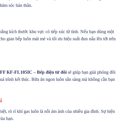
chăm sóc bản thân.
bằng kích thước khu vực có tiếp xúc từ tính. Nếu bạn dùng một
ho gian bếp luôn mát mẻ và tối ưu hiệu suất đun nấu lên tới trên
FF KF-FL105IC – Bếp điện từ đôi
sẽ giúp bạn giải phóng đôi
 quá trình kết thúc. Bữa ăn ngon luôn sẵn sàng mà không cần bạn
i
t, rò rỉ khí gas luôn là nỗi ám ảnh của nhiều gia đình. Sự hiện
của bạn.