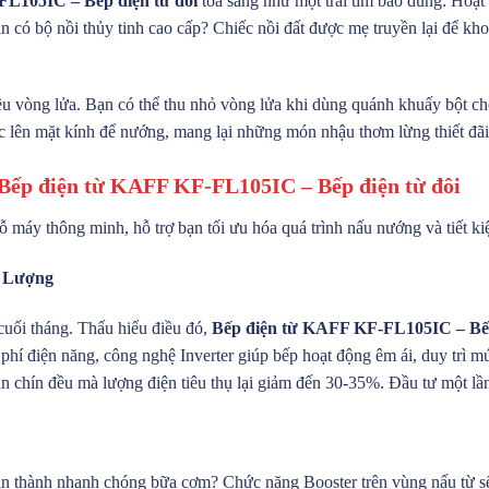
L105IC – Bếp điện từ đôi
tỏa sáng như một trái tim bao dung. Hoạt
n có bộ nồi thủy tinh cao cấp? Chiếc nồi đất được mẹ truyền lại để kh
u vòng lửa. Bạn có thể thu nhỏ vòng lửa khi dùng quánh khuấy bột cho
ực lên mặt kính để nướng, mang lại những món nhậu thơm lừng thiết đãi 
Bếp điện từ KAFF KF-FL105IC – Bếp điện từ đôi
cỗ máy thông minh, hỗ trợ bạn tối ưu hóa quá trình nấu nướng và tiết ki
g Lượng
 cuối tháng. Thấu hiểu điều đó,
Bếp điện từ KAFF KF-FL105IC – Bếp
 phí điện năng, công nghệ Inverter giúp bếp hoạt động êm ái, duy trì m
 chín đều mà lượng điện tiêu thụ lại giảm đến 30-35%. Đầu tư một lần, 
n thành nhanh chóng bữa cơm? Chức năng Booster trên vùng nấu từ sẽ là