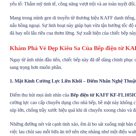
yếu tố: Thẩm mỹ tinh tế, công năng vượt trội và an toàn tuyệt đối
Mang trong mình gen di truyền từ thương hiệu KAFF danh tiếng, 
nấu hồng ngoại. Sự linh hoạt này giúp bạn vừa tận hưởng tốc độ đ
đà hay nồi lẩu riêu cua thơm lừng. Sự xuất hiện của chiếc bếp nà
Khám Phá Vẻ Đẹp Kiêu Sa Của Bếp điện từ KAF
Ngay từ ánh nhìn đầu tiên, chiếc bếp này đã dễ dàng chinh phục 
sang trọng hơn muôn phần.
1. Mặt Kính Cường Lực Liền Khối – Điểm Nhấn Nghệ Thuật
Điểm thu hút mọi ánh nhìn của
Bếp điện từ KAFF KF-FL105IC 
cường lực cao cấp chuyên dụng cho nhà bếp, bề mặt này không c
súp lớn, chống trầy xước hiệu quả khi di chuyển xoong chảo và đặ
Những đường nét vát cạnh tinh xảo, êm ái bo sát xuống mặt bàn đá
việc lau chùi sau mỗi bữa ăn trở nên nhẹ nhàng như một điệu walt