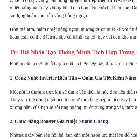
Ở bên còn lại, vùng nấu hồng ngoại của
Bếp điện từ KAFF KF-F
nhiệt, vùng nấu này không hề “kén chọn” bất cứ chất liệu nào. Bạ
sử dụng hoàn hảo trên vùng hồng ngoại.
Hơn thế nữa, mâm nhiệt hồng ngoại thường được thiết kế với nhiề
hoàn toàn có thể đặt trực tiếp củ hành, củ tỏi, hay vài con khô m
Trí Tuệ Nhân Tạo Thông Minh Tích Hợp Trong 
Không chỉ là một thiết bị gia nhiệt, chiếc bếp này thực sự là một 
1. Công Nghệ Inverter Biến Tần – Quản Gia Tiết Kiệm Năn
Một nỗi lo thường trực khi sử dụng bếp điện là hóa đơn tiền điện
Thay vì rơ-le đóng ngắt liên tục như các dòng bếp rẻ tiền gây hao
xương hầm của bạn sẽ sôi nhẹ nhàng, nước dùng trong vắt, thức ăn
2. Chức Năng Booster Gia Nhiệt Nhanh Chóng
Những ngày bận rộn hối hả, bạn cần một ngọn lửa thật lớn để hoà