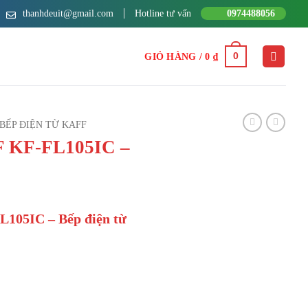
thanhdeuit@gmail.com
Hotline tư vấn
0974488056
0
GIỎ HÀNG /
0
₫
BẾP ĐIỆN TỪ KAFF
F KF-FL105IC –
L105IC – Bếp điện từ