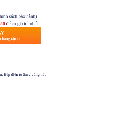
hính sách bảo hành)
056
để có giá tốt nhất
AY
o hàng tận nơi
âm
,
Bếp điện từ âm 2 vùng nấu