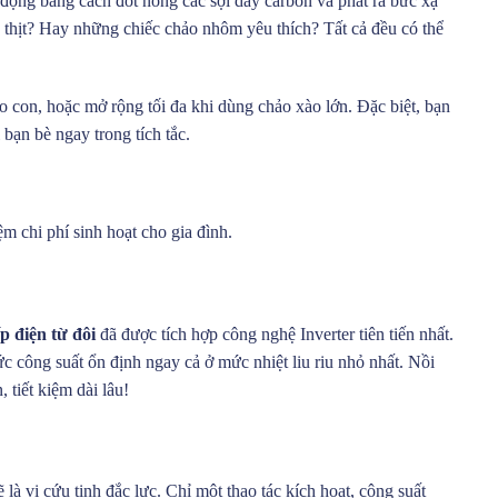
 động bằng cách đốt nóng các sợi dây carbon và phát ra bức xạ
o thịt? Hay những chiếc chảo nhôm yêu thích? Tất cả đều có thể
 con, hoặc mở rộng tối đa khi dùng chảo xào lớn. Đặc biệt, bạn
bạn bè ngay trong tích tắc.
ệm chi phí sinh hoạt cho gia đình.
 điện từ đôi
đã được tích hợp công nghệ Inverter tiên tiến nhất.
ức công suất ổn định ngay cả ở mức nhiệt liu riu nhỏ nhất. Nồi
tiết kiệm dài lâu!
 vị cứu tinh đắc lực. Chỉ một thao tác kích hoạt, công suất