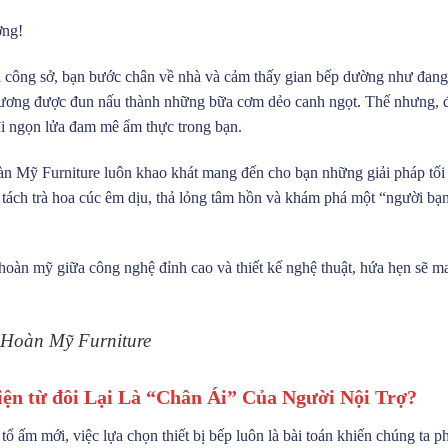
ơng!
ốn công sở, bạn bước chân về nhà và cảm thấy gian bếp dường như đan
 thương được đun nấu thành những bữa cơm dẻo canh ngọt. Thế nhưng, đô
 đi ngọn lửa đam mê ẩm thực trong bạn.
n Mỹ Furniture luôn khao khát mang đến cho bạn những giải pháp tối 
 tách trà hoa cúc êm dịu, thả lỏng tâm hồn và khám phá một “người bạ
 hoàn mỹ giữa công nghệ đỉnh cao và thiết kế nghệ thuật, hứa hẹn sẽ 
 Hoàn Mỹ Furniture
ện từ đôi Lại Là “Chân Ái” Của Người Nội Trợ?
ổ ấm mới, việc lựa chọn thiết bị bếp luôn là bài toán khiến chúng ta p