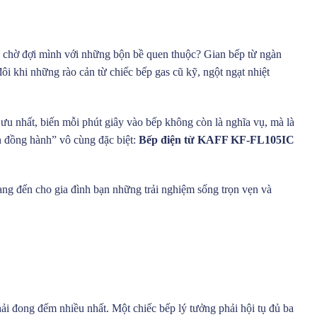
g chờ đợi mình với những bộn bề quen thuộc? Gian bếp từ ngàn
i khi những rào cản từ chiếc bếp gas cũ kỹ, ngột ngạt nhiệt
ưu nhất, biến mỗi phút giây vào bếp không còn là nghĩa vụ, mà là
n đồng hành” vô cùng đặc biệt:
Bếp điện từ KAFF KF-FL105IC
mang đến cho gia đình bạn những trải nghiệm sống trọn vẹn và
hải đong đếm nhiều nhất. Một chiếc bếp lý tưởng phải hội tụ đủ ba