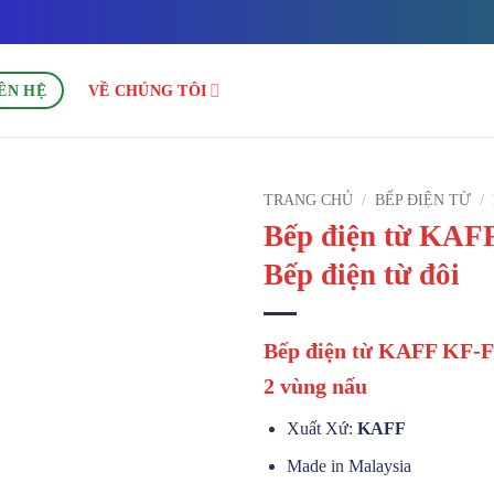
ÊN HỆ
VỀ CHÚNG TÔI
TRANG CHỦ
/
BẾP ĐIỆN TỪ
/
Bếp điện từ KAF
Bếp điện từ đôi
Bếp điện từ KAFF KF-F
2 vùng nấu
Xuất Xứ:
KAFF
Made in Malaysia