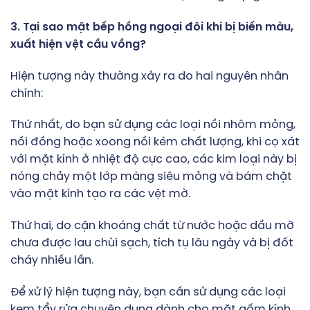
3. Tại sao mặt bếp hồng ngoại đôi khi bị biến màu,
xuất hiện vệt cầu vồng?
Hiện tượng này thường xảy ra do hai nguyên nhân
chính:
Thứ nhất, do bạn sử dụng các loại nồi nhôm mỏng,
nồi đồng hoặc xoong nồi kém chất lượng, khi cọ xát
với mặt kính ở nhiệt độ cực cao, các kim loại này bị
nóng chảy một lớp màng siêu mỏng và bám chặt
vào mặt kính tạo ra các vệt mờ.
Thứ hai, do cặn khoáng chất từ nước hoặc dầu mỡ
chưa được lau chùi sạch, tích tụ lâu ngày và bị đốt
cháy nhiều lần.
Để xử lý hiện tượng này, bạn cần sử dụng các loại
kem tẩy rửa chuyên dụng dành cho mặt gốm kính,