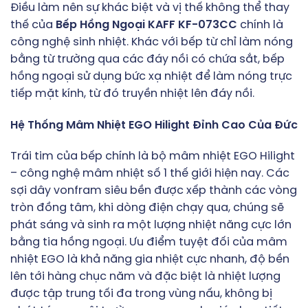
Điều làm nên sự khác biệt và vị thế không thể thay
thế của
Bếp Hồng Ngoại KAFF KF-073CC
chính là
công nghệ sinh nhiệt. Khác với bếp từ chỉ làm nóng
bằng từ trường qua các đáy nồi có chứa sắt, bếp
hồng ngoại sử dụng bức xạ nhiệt để làm nóng trực
tiếp mặt kính, từ đó truyền nhiệt lên đáy nồi.
Hệ Thống Mâm Nhiệt EGO Hilight Đỉnh Cao Của Đức
Trái tim của bếp chính là bộ mâm nhiệt EGO Hilight
– công nghệ mâm nhiệt số 1 thế giới hiện nay. Các
sợi dây vonfram siêu bền được xếp thành các vòng
tròn đồng tâm, khi dòng điện chạy qua, chúng sẽ
phát sáng và sinh ra một lượng nhiệt năng cực lớn
bằng tia hồng ngoại. Ưu điểm tuyệt đối của mâm
nhiệt EGO là khả năng gia nhiệt cực nhanh, độ bền
lên tới hàng chục năm và đặc biệt là nhiệt lượng
được tập trung tối đa trong vùng nấu, không bị