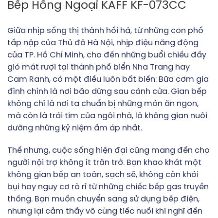
Bếp Hồng Ngoại KAFF KF-073CC
Giữa nhịp sống thị thành hối hả, từ những con phố
tấp nập của Thủ đô Hà Nội, nhịp điệu năng động
của TP. Hồ Chí Minh, cho đến những buổi chiều đầy
gió mát rượi tại thành phố biển Nha Trang hay
Cam Ranh, có một điều luôn bất biến: Bữa cơm gia
đình chính là nơi bão dừng sau cánh cửa. Gian bếp
không chỉ là nơi ta chuẩn bị những món ăn ngon,
mà còn là trái tim của ngôi nhà, là không gian nuôi
dưỡng những kỷ niệm ấm áp nhất.
Thế nhưng, cuộc sống hiện đại cũng mang đến cho
người nội trợ không ít trăn trở. Bạn khao khát một
không gian bếp an toàn, sạch sẽ, không còn khói
bụi hay nguy cơ rò rỉ từ những chiếc bếp gas truyền
thống. Bạn muốn chuyển sang sử dụng bếp điện,
nhưng lại cảm thấy vô cùng tiếc nuối khi nghĩ đến