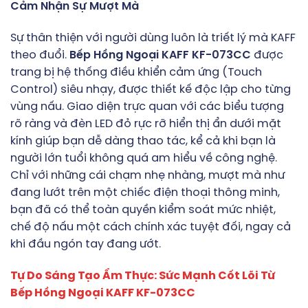
Cảm Nhận Sự Mượt Mà
Sự thân thiện với người dùng luôn là triết lý mà KAFF
theo đuổi.
Bếp Hồng Ngoại KAFF KF-073CC
được
trang bị hệ thống điều khiển cảm ứng (Touch
Control) siêu nhạy, được thiết kế độc lập cho từng
vùng nấu. Giao diện trực quan với các biểu tượng
rõ ràng và đèn LED đỏ rực rỡ hiển thị ẩn dưới mặt
kính giúp bạn dễ dàng thao tác, kể cả khi bạn là
người lớn tuổi không quá am hiểu về công nghệ.
Chỉ với những cái chạm nhẹ nhàng, mượt mà như
đang lướt trên một chiếc điện thoại thông minh,
bạn đã có thể toàn quyền kiểm soát mức nhiệt,
chế độ nấu một cách chính xác tuyệt đối, ngay cả
khi đầu ngón tay đang ướt.
Tự Do Sáng Tạo Ẩm Thực: Sức Mạnh Cốt Lõi Từ
Bếp Hồng Ngoại KAFF KF-073CC