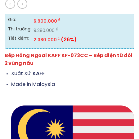
Giá:
₫
6.900.000
Thị trường:
₫
9.280.000
Tiết kiệm:
₫
(26%)
2.380.000
Bếp Hồng Ngoại KAFF KF-073CC – Bếp điện từ đôi
2 vùng nấu
Xuất Xứ:
KAFF
Made in Malaysia