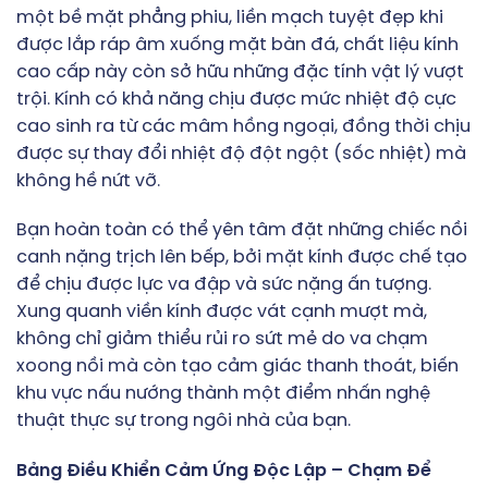
một bề mặt phẳng phiu, liền mạch tuyệt đẹp khi
được lắp ráp âm xuống mặt bàn đá, chất liệu kính
cao cấp này còn sở hữu những đặc tính vật lý vượt
trội. Kính có khả năng chịu được mức nhiệt độ cực
cao sinh ra từ các mâm hồng ngoại, đồng thời chịu
được sự thay đổi nhiệt độ đột ngột (sốc nhiệt) mà
không hề nứt vỡ.
Bạn hoàn toàn có thể yên tâm đặt những chiếc nồi
canh nặng trịch lên bếp, bởi mặt kính được chế tạo
để chịu được lực va đập và sức nặng ấn tượng.
Xung quanh viền kính được vát cạnh mượt mà,
không chỉ giảm thiểu rủi ro sứt mẻ do va chạm
xoong nồi mà còn tạo cảm giác thanh thoát, biến
khu vực nấu nướng thành một điểm nhấn nghệ
thuật thực sự trong ngôi nhà của bạn.
Bảng Điều Khiển Cảm Ứng Độc Lập – Chạm Để