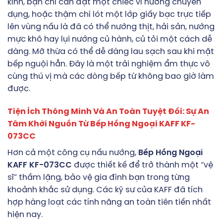
kính, bạn chỉ cần đặt một chiếc vỉ nướng chuyên
dụng, hoặc thậm chí lót một lớp giấy bạc trực tiếp
lên vùng nấu là đã có thể nướng thịt, hải sản, nướng
mực khô hay lụi nướng củ hành, củ tỏi một cách dễ
dàng. Mỡ thừa có thể dễ dàng lau sạch sau khi mặt
bếp nguội hẳn. Đây là một trải nghiệm ẩm thực vô
cùng thú vị mà các dòng bếp từ không bao giờ làm
được.
Tiện Ích Thông Minh Và An Toàn Tuyệt Đối: Sự An
Tâm Khởi Nguồn Từ Bếp Hồng Ngoại KAFF KF-
073CC
Hơn cả một công cụ nấu nướng,
Bếp Hồng Ngoại
KAFF KF-073CC
được thiết kế để trở thành một “vệ
sĩ” thầm lặng, bảo vệ gia đình bạn trong từng
khoảnh khắc sử dụng. Các kỹ sư của KAFF đã tích
hợp hàng loạt các tính năng an toàn tiên tiến nhất
hiện nay.