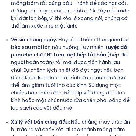
mảng bám rất cứng đầu. Tránh để các hạt cát,
đường cát hay muối hạt dính dưới đáy nồi trước
khi đặt lên bếp, vì khi kéo lê xoong nồi, chúng có
thể làm xước nhẹ mặt kính.
Vệ sinh hàng ngày:
Hãy hình thành thói quen lau
bếp sau mỗi lần nấu nướng. Tuy nhiên,
tuyệt đối
phải chờ chữ “H” trên mặt bếp tắt hẳn
(bếp đã
nguội hoàn toàn) rồi mới được tiến hành lau
chùi. Sự chênh lệch nhiệt độ đột ngột nếu bạn
dùng khăn lạnh lau mặt kính đang nóng rực có
thể làm giảm tuổi thọ của kính. Sử dụng một
chiếc khăn mềm ẩm, kết hợp với dung dịch lau
kính hoặc một chút nước rửa chén pha loãng để
lau sạch các vết dầu mỡ.
Xử lý vết bẩn cứng đầu:
Nếu chẳng may thức ăn
bị trào ra và cháy két lại tạo thành mảng bám