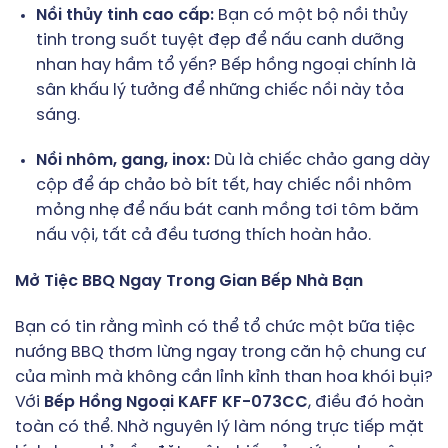
Nồi thủy tinh cao cấp:
Bạn có một bộ nồi thủy
tinh trong suốt tuyệt đẹp để nấu canh dưỡng
nhan hay hầm tổ yến? Bếp hồng ngoại chính là
sân khấu lý tưởng để những chiếc nồi này tỏa
sáng.
Nồi nhôm, gang, inox:
Dù là chiếc chảo gang dày
cộp để áp chảo bò bít tết, hay chiếc nồi nhôm
mỏng nhẹ để nấu bát canh mồng tơi tôm băm
nấu vội, tất cả đều tương thích hoàn hảo.
Mở Tiệc BBQ Ngay Trong Gian Bếp Nhà Bạn
Bạn có tin rằng mình có thể tổ chức một bữa tiệc
nướng BBQ thơm lừng ngay trong căn hộ chung cư
của mình mà không cần lỉnh kỉnh than hoa khói bụi?
Với
Bếp Hồng Ngoại KAFF KF-073CC
, điều đó hoàn
toàn có thể. Nhờ nguyên lý làm nóng trực tiếp mặt