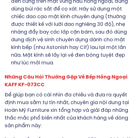
đen cứng trên mặt vùng nấu hồng ngoại, đừng
dùng búi rác sắt để cọ xát. Hãy sử dụng một
chiếc dao cạo mặt kính chuyên dụng (thường
được thiết kế với lưỡi dao nghiêng 30 độ), nhẹ
nhàng đẩy bay các lớp cặn bám, sau đó dùng
dung dịch vệ sinh chuyên dụng dành cho mặt
kính bếp (như Astonish hay Cif) lau lại một lần
nữa. Mặt kính sẽ lấy lại vẻ đen bóng tuyệt đẹp
như lúc mới mua.
Những Câu Hỏi Thường Gặp Về Bếp Hồng Ngoại
KAFF KF-073CC
Để giúp bạn có cái nhìn đa chiều và đưa ra quyết
định mua sắm tự tin nhất, chuyên gia nội dung tại
Hoàn Mỹ Furniture xin tổng hợp và giải đáp những
thắc mắc phổ biến nhất của khách hàng về dòng
sản phẩm này: