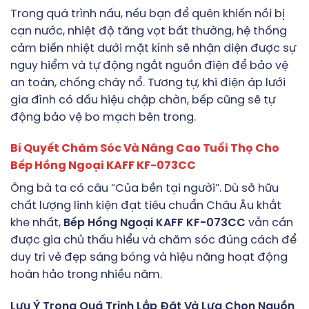
Trong quá trình nấu, nếu bạn để quên khiến nồi bị
cạn nước, nhiệt độ tăng vọt bất thường, hệ thống
cảm biến nhiệt dưới mặt kính sẽ nhận diện được sự
nguy hiểm và tự động ngắt nguồn điện để bảo vệ
an toàn, chống cháy nổ. Tương tự, khi điện áp lưới
gia đình có dấu hiệu chập chờn, bếp cũng sẽ tự
động bảo vệ bo mạch bên trong.
Bí Quyết Chăm Sóc Và Nâng Cao Tuổi Thọ Cho
Bếp Hồng Ngoại KAFF KF-073CC
Ông bà ta có câu “Của bền tại người”. Dù sở hữu
chất lượng linh kiện đạt tiêu chuẩn Châu Âu khắt
khe nhất,
Bếp Hồng Ngoại KAFF KF-073CC
vẫn cần
được gia chủ thấu hiểu và chăm sóc đúng cách để
duy trì vẻ đẹp sáng bóng và hiệu năng hoạt động
hoàn hảo trong nhiều năm.
Lưu Ý Trong Quá Trình Lắp Đặt Và Lựa Chọn Nguồn