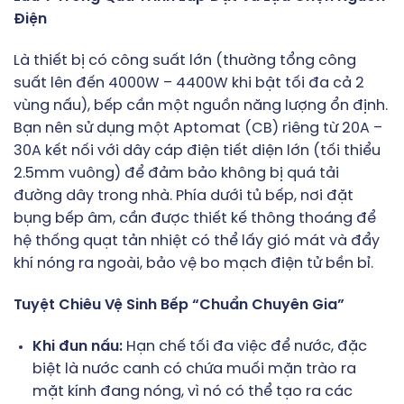
Điện
Là thiết bị có công suất lớn (thường tổng công
suất lên đến 4000W – 4400W khi bật tối đa cả 2
vùng nấu), bếp cần một nguồn năng lượng ổn định.
Bạn nên sử dụng một Aptomat (CB) riêng từ 20A –
30A kết nối với dây cáp điện tiết diện lớn (tối thiểu
2.5mm vuông) để đảm bảo không bị quá tải
đường dây trong nhà. Phía dưới tủ bếp, nơi đặt
bụng bếp âm, cần được thiết kế thông thoáng để
hệ thống quạt tản nhiệt có thể lấy gió mát và đẩy
khí nóng ra ngoài, bảo vệ bo mạch điện tử bền bỉ.
Tuyệt Chiêu Vệ Sinh Bếp “Chuẩn Chuyên Gia”
Khi đun nấu:
Hạn chế tối đa việc để nước, đặc
biệt là nước canh có chứa muối mặn trào ra
mặt kính đang nóng, vì nó có thể tạo ra các