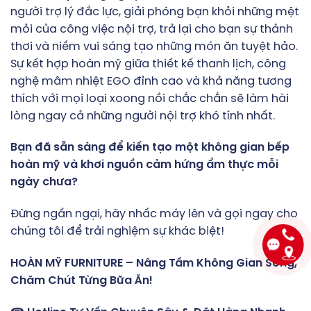
người trợ lý đắc lực, giải phóng bạn khỏi những mệt
mỏi của công việc nội trợ, trả lại cho bạn sự thảnh
thơi và niềm vui sáng tạo những món ăn tuyệt hảo.
Sự kết hợp hoàn mỹ giữa thiết kế thanh lịch, công
nghệ mâm nhiệt EGO đỉnh cao và khả năng tương
thích với mọi loại xoong nồi chắc chắn sẽ làm hài
lòng ngay cả những người nội trợ khó tính nhất.
Bạn đã sẵn sàng để kiến tạo một không gian bếp
hoàn mỹ và khơi nguồn cảm hứng ẩm thực mỗi
ngày chưa?
Đừng ngần ngại, hãy nhấc máy lên và gọi ngay cho
chúng tôi để trải nghiệm sự khác biệt!
HOÀN MỸ FURNITURE – Nâng Tầm Không Gian Sống,
Chăm Chút Từng Bữa Ăn!