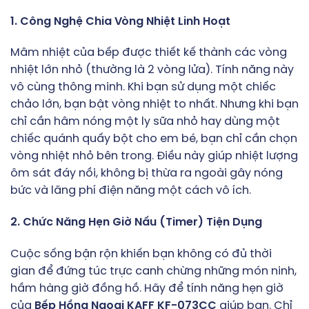
1. Công Nghệ Chia Vòng Nhiệt Linh Hoạt
Mâm nhiệt của bếp được thiết kế thành các vòng
nhiệt lớn nhỏ (thường là 2 vòng lửa). Tính năng này
vô cùng thông minh. Khi bạn sử dụng một chiếc
chảo lớn, bạn bật vòng nhiệt to nhất. Nhưng khi bạn
chỉ cần hâm nóng một ly sữa nhỏ hay dùng một
chiếc quánh quấy bột cho em bé, bạn chỉ cần chọn
vòng nhiệt nhỏ bên trong. Điều này giúp nhiệt lượng
ôm sát đáy nồi, không bị thừa ra ngoài gây nóng
bức và lãng phí điện năng một cách vô ích.
2. Chức Năng Hẹn Giờ Nấu (Timer) Tiện Dụng
Cuộc sống bận rộn khiến bạn không có đủ thời
gian để đứng túc trực canh chừng những món ninh,
hầm hàng giờ đồng hồ. Hãy để tính năng hẹn giờ
của
Bếp Hồng Ngoại KAFF KF-073CC
giúp bạn. Chỉ