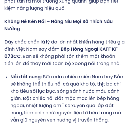
phát tán ra môi trường xung quanh, giúp bạn tiết
kiệm năng lượng hiệu quả.
Không Hề Kén Nồi – Nâng Niu Mọi Sở Thích Nấu
Nướng
Đây chắc chắn là lý do lớn nhất khiến hàng triệu gia
đình Việt Nam say đắm
Bếp Hồng Ngoại KAFF KF-
073CC
. Bạn sẽ không phải tốn thêm một khoản
tiền lớn để thay mới toàn bộ xoong nồi trong nhà.
Nồi đất nung:
Bữa cơm chiều miền Nam hay Bắc
sẽ không thể thiếu nồi cá quả kho tộ, thịt ba chỉ
kho tiêu sôi lục bục, sóng sánh nước màu cánh
gián. Đặt chiếc nồi đất mộc mạc lên bếp hồng
ngoại, nhiệt lượng âm ỉ sẽ xuyên qua lớp đất
nung, làm chín nhừ nguyên liệu từ bên trong mà
vẫn giữ nguyên vẹn hương vị truyền thống.