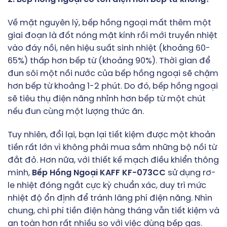
Về mặt nguyên lý, bếp hồng ngoại mất thêm một
giai đoạn là đốt nóng mặt kính rồi mới truyền nhiệt
vào đáy nồi, nên hiệu suất sinh nhiệt (khoảng 60-
65%) thấp hơn bếp từ (khoảng 90%). Thời gian để
đun sôi một nồi nước của bếp hồng ngoại sẽ chậm
hơn bếp từ khoảng 1-2 phút. Do đó, bếp hồng ngoại
sẽ tiêu thụ điện năng nhỉnh hơn bếp từ một chút
nếu đun cùng một lượng thức ăn.
Tuy nhiên, đổi lại, bạn lại tiết kiệm được một khoản
tiền rất lớn vì không phải mua sắm những bộ nồi từ
đắt đỏ. Hơn nữa, với thiết kế mạch điều khiển thông
minh,
Bếp Hồng Ngoại KAFF KF-073CC
sử dụng rơ-
le nhiệt đóng ngắt cực kỳ chuẩn xác, duy trì mức
nhiệt độ ổn định để tránh lãng phí điện năng. Nhìn
chung, chi phí tiền điện hàng tháng vẫn tiết kiệm và
an toàn hơn rất nhiều so với việc dùng bếp gas.