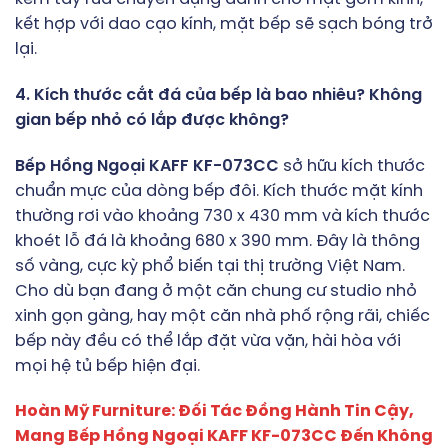
kết hợp với dao cạo kính, mặt bếp sẽ sạch bóng trở
lại.
4. Kích thước cắt đá của bếp là bao nhiêu? Không
gian bếp nhỏ có lắp được không?
Bếp Hồng Ngoại KAFF KF-073CC
sở hữu kích thước
chuẩn mực của dòng bếp đôi. Kích thước mặt kính
thường rơi vào khoảng 730 x 430 mm và kích thước
khoét lỗ đá là khoảng 680 x 390 mm. Đây là thông
số vàng, cực kỳ phổ biến tại thị trường Việt Nam.
Cho dù bạn đang ở một căn chung cư studio nhỏ
xinh gọn gàng, hay một căn nhà phố rộng rãi, chiếc
bếp này đều có thể lắp đặt vừa vặn, hài hòa với
mọi hệ tủ bếp hiện đại.
Hoàn Mỹ Furniture: Đối Tác Đồng Hành Tin Cậy,
Mang Bếp Hồng Ngoại KAFF KF-073CC Đến Không