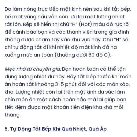
Do làm nóng trực tiếp mặt kính nên sau khi tắt bếp,
bề mặt vùng nấu vẫn còn lưu lại một lượng nhiệt
rất lớn. Bếp sẽ hiển thị chữ “H” (Hot) màu đỏ rực rỡ
để cảnh báo bạn và các thành viên trong gia đình
không được chạm tay vào khu vực này. Chữ “H” sẽ
chỉ tự động tắt đi khi nhiệt độ mặt kính đã hạ
xuống mức an toàn (thường dưới 60 độ C).
Mẹo nhỏ từ chuyên gia:
Bạn hoàn toàn có thể tận
dụng lượng nhiệt dư này. Hãy tắt bếp trước khi món
ăn hoàn tất khoảng 3-5 phút đối với các món xào,
kho. Lượng nhiệt còn lại trên mặt kính dư sức làm
chín món ăn một cách hoàn hảo mà lại giúp bạn
tiết kiệm được một khoản tiền điện kha khá mỗi
tháng.
5. Tự Động Tắt Bếp Khi Quá Nhiệt, Quá Áp