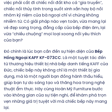
việc phải cất đi chiếc nồi đất kho cá “gia truyền”,
chiếc nồi thủy tinh trong suốt xinh xắn hay bộ nồi
nhôm kỷ niệm của bà ngoại chỉ vì chúng không
nhiễm từ. Có giải pháp nào vẹn toàn, vừa mang lại
vẻ đẹp sang trọng, đẳng cấp của bếp điện âm, lại
vừa “chiều chuộng” mọi loại xoong nồi yêu thích
của bạn?
Đó chính là lúc bạn cần đến sự hiện diện của
Bếp
Hồng Ngoại KAFF KF-073CC
. Là một tuyệt tác đến
từ thương hiệu thiết bị nhà bếp danh tiếng KAFF của
Đức, chiếc bếp này không chỉ là một thiết bị gia
dụng, mà là một người bạn đồng hành thấu hiểu,
giúp bạn tự do sáng tạo và thăng hoa trong nghệ
thuật ẩm thực. Hãy cùng Hoàn Mỹ Furniture bước
vào không gian của sự tiện nghi, để khám phá trọn
vẹn những giá trị tuyệt vời mà chiếc bếp này mang
lại.