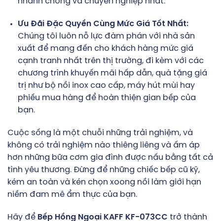
nhanh chóng và chuyên nghiệp nhất.
Ưu Đãi Đặc Quyền Cùng Mức Giá Tốt Nhất:
Chúng tôi luôn nỗ lực đàm phán với nhà sản
xuất để mang đến cho khách hàng mức giá
cạnh tranh nhất trên thị trường, đi kèm với các
chương trình khuyến mãi hấp dẫn, quà tặng giá
trị như bộ nồi inox cao cấp, máy hút mùi hay
phiếu mua hàng để hoàn thiện gian bếp của
bạn.
Cuộc sống là một chuỗi những trải nghiệm, và
không có trải nghiệm nào thiêng liêng và ấm áp
hơn những bữa cơm gia đình được nấu bằng tất cả
tình yêu thương. Đừng để những chiếc bếp cũ kỹ,
kém an toàn và kén chọn xoong nồi làm giới hạn
niềm đam mê ẩm thực của bạn.
Hãy để
Bếp Hồng Ngoại KAFF KF-073CC
trở thành