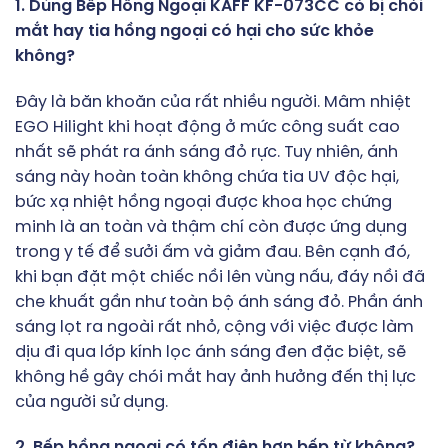
1. Dùng Bếp Hồng Ngoại KAFF KF-073CC có bị chói
mắt hay tia hồng ngoại có hại cho sức khỏe
không?
Đây là băn khoăn của rất nhiều người. Mâm nhiệt
EGO Hilight khi hoạt động ở mức công suất cao
nhất sẽ phát ra ánh sáng đỏ rực. Tuy nhiên, ánh
sáng này hoàn toàn không chứa tia UV độc hại,
bức xạ nhiệt hồng ngoại được khoa học chứng
minh là an toàn và thậm chí còn được ứng dụng
trong y tế để sưởi ấm và giảm đau. Bên cạnh đó,
khi bạn đặt một chiếc nồi lên vùng nấu, đáy nồi đã
che khuất gần như toàn bộ ánh sáng đỏ. Phần ánh
sáng lọt ra ngoài rất nhỏ, cộng với việc được làm
dịu đi qua lớp kính lọc ánh sáng đen đặc biệt, sẽ
không hề gây chói mắt hay ảnh hưởng đến thị lực
của người sử dụng.
2. Bếp hồng ngoại có tốn điện hơn bếp từ không?