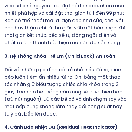
việc sơ chế nguyên liệu, đặt nồi lên bếp, chọn mức
nhiệt phù hợp và cài đặt thời gian từ 1 đến 99 phút.
Bạn có thể thoải mái đi dọn dẹp nhà cửa, chơi với
con hay thậm chí là thư giãn với một bản nhạc. Khi
thời gian kết thúc, bếp sẽ tự động ngắt điện và
phát ra âm thanh báo hiệu món ăn đã sẵn sàng.
3. Hệ Thống Khóa Trẻ Em (Child Lock) An Toàn
Đối với những gia đình có trẻ nhỏ hiếu động, gian
bếp luôn tiềm ẩn nhiều rủi ro. Chỉ bằng một thao
tác nhấn giữ biểu tượng chiếc chìa khóa trong 3
giây, toàn bộ hệ thống cảm ứng sẽ bị vô hiệu hóa
(trừ nút nguồn). Dù các bé có vô tình chạm tay vào
mặt bếp cũng không làm thay đổi công suất hay
tự ý bật bếp lên được.
4. Cảnh Báo Nhiệt Dư (Residual Heat Indicator)