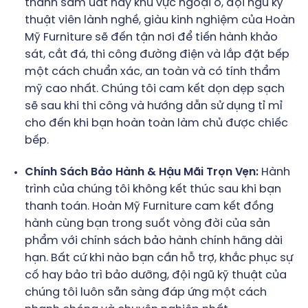
thành sầm uất hay khu vực ngoại ô, đội ngũ kỹ
thuật viên lành nghề, giàu kinh nghiệm của Hoàn
Mỹ Furniture sẽ đến tận nơi để tiến hành khảo
sát, cắt đá, thi công đường điện và lắp đặt bếp
một cách chuẩn xác, an toàn và có tính thẩm
mỹ cao nhất. Chúng tôi cam kết dọn dẹp sạch
sẽ sau khi thi công và hướng dẫn sử dụng tỉ mỉ
cho đến khi bạn hoàn toàn làm chủ được chiếc
bếp.
Chính Sách Bảo Hành & Hậu Mãi Trọn Vẹn:
Hành
trình của chúng tôi không kết thúc sau khi bạn
thanh toán. Hoàn Mỹ Furniture cam kết đồng
hành cùng bạn trong suốt vòng đời của sản
phẩm với chính sách bảo hành chính hãng dài
hạn. Bất cứ khi nào bạn cần hỗ trợ, khắc phục sự
cố hay bảo trì bảo dưỡng, đội ngũ kỹ thuật của
chúng tôi luôn sẵn sàng đáp ứng một cách