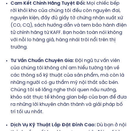
Cam Kết Chính Hãng Tuyệt Đối:
Mọi chiếc bếp
rời khỏi kho của chúng tôi đều còn nguyên đai,
nguyên kiện, đầy đủ giấy tờ chứng nhận xuất xứ
(CO, CQ), sách hướng dẫn và tem bảo hành điện
tử chính hãng từ KAFF. Bạn hoàn toàn nói không
với nỗi lo hàng giả, hàng nhái trôi nổi trên thị
trường.
Tư Vấn Chuẩn Chuyên Gia:
Đội ngũ tư vấn viên
của chúng tôi không chỉ am hiểu tường tận về
các thông số kỹ thuật của sản phẩm, mà còn là
những người có gu thẩm mỹ nội thất sắc bén.
Chúng tôi sẽ lắng nghe thói quen nấu nướng,
khảo sát thực tế không gian bếp của bạn để đưa
ra những lời khuyên chân thành và giải pháp bố
trí tối ưu nhất.
Dịch Vụ Kỹ Thuật Lắp Đặt Đỉnh Cao:
Dù bạn ở nội