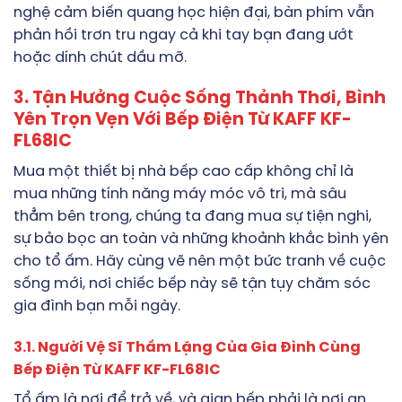
nghệ cảm biến quang học hiện đại, bàn phím vẫn
phản hồi trơn tru ngay cả khi tay bạn đang ướt
hoặc dính chút dầu mỡ.
3. Tận Hưởng Cuộc Sống Thảnh Thơi, Bình
Yên Trọn Vẹn Với Bếp Điện Từ KAFF KF-
FL68IC
Mua một thiết bị nhà bếp cao cấp không chỉ là
mua những tính năng máy móc vô tri, mà sâu
thẳm bên trong, chúng ta đang mua sự tiện nghi,
sự bảo bọc an toàn và những khoảnh khắc bình yên
cho tổ ấm. Hãy cùng vẽ nên một bức tranh về cuộc
sống mới, nơi chiếc bếp này sẽ tận tụy chăm sóc
gia đình bạn mỗi ngày.
3.1. Người Vệ Sĩ Thầm Lặng Của Gia Đình Cùng
Bếp Điện Từ KAFF KF-FL68IC
Tổ ấm là nơi để trở về, và gian bếp phải là nơi an