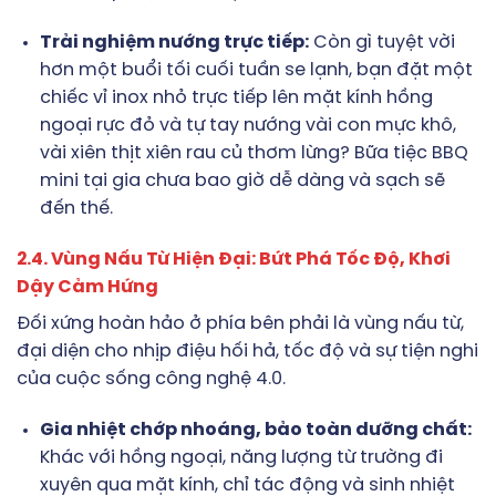
Trải nghiệm nướng trực tiếp:
Còn gì tuyệt vời
hơn một buổi tối cuối tuần se lạnh, bạn đặt một
chiếc vỉ inox nhỏ trực tiếp lên mặt kính hồng
ngoại rực đỏ và tự tay nướng vài con mực khô,
vài xiên thịt xiên rau củ thơm lừng? Bữa tiệc BBQ
mini tại gia chưa bao giờ dễ dàng và sạch sẽ
đến thế.
2.4. Vùng Nấu Từ Hiện Đại: Bứt Phá Tốc Độ, Khơi
Dậy Cảm Hứng
Đối xứng hoàn hảo ở phía bên phải là vùng nấu từ,
đại diện cho nhịp điệu hối hả, tốc độ và sự tiện nghi
của cuộc sống công nghệ 4.0.
Gia nhiệt chớp nhoáng, bảo toàn dưỡng chất:
Khác với hồng ngoại, năng lượng từ trường đi
xuyên qua mặt kính, chỉ tác động và sinh nhiệt