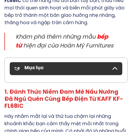
FL68IC
có thể nâng niu đôi bàn tay bạn, thấu hiểu
mọi thói quen sinh hoạt và biến mỗi phút giây vào
bếp trở thành một bản giao hưởng nhẹ nhàng,
thăng hoa và ngập tràn cảm hứng.
Khám phá thêm những mẫu
bếp
từ
hiện đại của Hoàn Mỹ Furnitures
Mục lục
1. Đánh Thức Niềm Đam Mê Nấu Nướng
Đã Ngủ Quên Cùng Bếp Điện Từ KAFF KF-
FL68IC
Hãy nhắm mắt lại và thử tua chậm lại những
khoảnh khắc bạn cảm thấy mệt mỏi nhất trong
chính gian bếp của mình. Có phải đó là những buổi