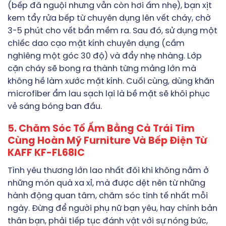
(bếp đã nguội nhưng vẫn còn hơi ấm nhẹ), bạn xịt
kem tẩy rửa bếp từ chuyên dụng lên vết cháy, chờ
3-5 phút cho vết bẩn mềm ra. Sau đó, sử dụng một
chiếc dao cạo mặt kính chuyên dụng (cầm
nghiêng một góc 30 độ) và đẩy nhẹ nhàng. Lớp
cặn cháy sẽ bong ra thành từng mảng lớn mà
không hề làm xước mặt kính. Cuối cùng, dùng khăn
microfiber ẩm lau sạch lại là bề mặt sẽ khôi phục
vẻ sáng bóng ban đầu.
5. Chăm Sóc Tổ Ấm Bằng Cả Trái Tim
Cùng Hoàn Mỹ Furniture Và Bếp Điện Từ
KAFF KF-FL68IC
Tình yêu thương lớn lao nhất đôi khi không nằm ở
những món quà xa xỉ, mà được dệt nên từ những
hành động quan tâm, chăm sóc tinh tế nhất mỗi
ngày. Đừng để người phụ nữ bạn yêu, hay chính bản
thân bạn, phải tiếp tục đánh vật với sự nóng bức,