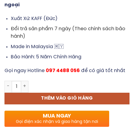
ngoại
Xuất Xứ: KAFF (Đức)
Đổi trả sản phẩm 7 ngày (Theo chính sách bảo
hành)
Made in Malaysia 🇲🇾
Bảo Hành: 5 Năm Chính Hãng
Gọi ngay Hotline
097 4488 056
để có giá tốt nhất
Bếp điện từ KAFF KF-FL68IC số lượng
THÊM VÀO GIỎ HÀNG
MUA NGAY
Gọi điện xác nhận và giao hàng tận nơi