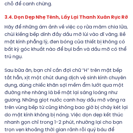
chỗ để canh chừng.
3.4. Dọn Dẹp Nhẹ Tênh, Lấy Lại Thanh Xuân Rực Rỡ
Hãy để những ám ảnh về việc cọ rửa mâm chia lửa,
chùi kiềng bếp dính đầy dầu mỡ lùi vào dĩ vãng. Bề
mặt kính phẳng lỳ, đen bóng của thiết bị không có
bất kỳ góc khuất nào để bụi bẩn và dầu mỡ có thể
trú ngụ.
Sau bữa ăn, bạn chỉ cần đợi chữ “H” trên mặt bếp
tắt hẳn, xịt một chút dung dịch vệ sinh kính chuyên
dụng, dùng chiếc khăn sợi mềm ẩm lướt qua một
đường nhẹ nhàng là bề mặt lại sáng loáng như
gương. Những giọt nước canh hay dầu mỡ văng ra
trên vùng bếp từ cũng không bao giờ bị cháy két lại
do mặt kính không bị nóng. Việc dọn dẹp kết thúc
nhanh gọn chỉ trong 1-2 phút, nhường lại cho bạn
trọn vẹn khoảng thời gian rảnh rỗi quý báu để