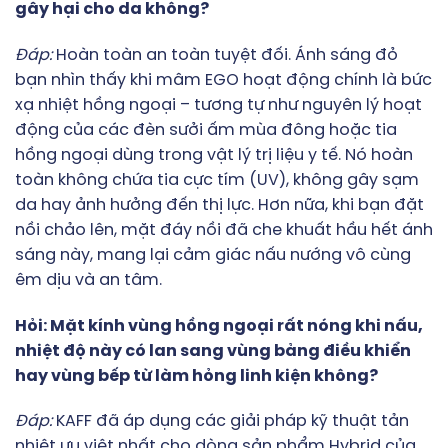
gây hại cho da không?
Đáp:
Hoàn toàn an toàn tuyệt đối. Ánh sáng đỏ
bạn nhìn thấy khi mâm EGO hoạt động chính là bức
xạ nhiệt hồng ngoại – tương tự như nguyên lý hoạt
động của các đèn sưởi ấm mùa đông hoặc tia
hồng ngoại dùng trong vật lý trị liệu y tế. Nó hoàn
toàn không chứa tia cực tím (UV), không gây sạm
da hay ảnh hưởng đến thị lực. Hơn nữa, khi bạn đặt
nồi chảo lên, mặt đáy nồi đã che khuất hầu hết ánh
sáng này, mang lại cảm giác nấu nướng vô cùng
êm dịu và an tâm.
Hỏi: Mặt kính vùng hồng ngoại rất nóng khi nấu,
nhiệt độ này có lan sang vùng bảng điều khiển
hay vùng bếp từ làm hỏng linh kiện không?
Đáp:
KAFF đã áp dụng các giải pháp kỹ thuật tản
nhiệt ưu việt nhất cho dòng sản phẩm Hybrid của