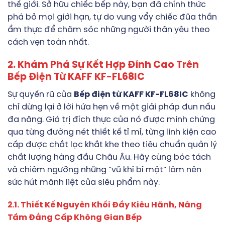
thế giới. Sở hữu chiếc bếp này, bạn đã chính thức
phá bỏ mọi giới hạn, tự do vung vẩy chiếc đũa thần
ẩm thực để chăm sóc những người thân yêu theo
cách vẹn toàn nhất.
2. Khám Phá Sự Kết Hợp Đỉnh Cao Trên
Bếp Điện Từ KAFF KF-FL68IC
Sự quyến rũ của
Bếp điện từ KAFF KF-FL68IC
không
chỉ dừng lại ở lời hứa hẹn về một giải pháp đun nấu
đa năng. Giá trị đích thực của nó được minh chứng
qua từng đường nét thiết kế tỉ mỉ, từng linh kiện cao
cấp được chắt lọc khắt khe theo tiêu chuẩn quản lý
chất lượng hàng đầu Châu Âu. Hãy cùng bóc tách
và chiêm ngưỡng những “vũ khí bí mật” làm nên
sức hút mãnh liệt của siêu phẩm này.
2.1. Thiết Kế Nguyên Khối Đầy Kiêu Hãnh, Nâng
Tầm Đẳng Cấp Không Gian Bếp