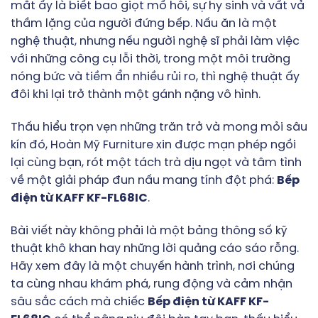
mắt ấy là biết bao giọt mồ hôi, sự hy sinh và vất vả
thầm lặng của người đứng bếp. Nấu ăn là một
nghệ thuật, nhưng nếu người nghệ sĩ phải làm việc
với những công cụ lỗi thời, trong một môi trường
nóng bức và tiềm ẩn nhiều rủi ro, thì nghệ thuật ấy
đôi khi lại trở thành một gánh nặng vô hình.
Thấu hiểu trọn vẹn những trăn trở và mong mỏi sâu
kín đó, Hoàn Mỹ Furniture xin được mạn phép ngồi
lại cùng bạn, rót một tách trà dịu ngọt và tâm tình
về một giải pháp đun nấu mang tính đột phá:
Bếp
điện từ KAFF KF-FL68IC
.
Bài viết này không phải là một bảng thông số kỹ
thuật khô khan hay những lời quảng cáo sáo rỗng.
Hãy xem đây là một chuyến hành trình, nơi chúng
ta cùng nhau khám phá, rung động và cảm nhận
sâu sắc cách mà chiếc
Bếp điện từ KAFF KF-