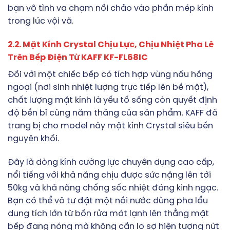
bạn vô tình va chạm nồi chảo vào phần mép kính
trong lúc vội vã.
2.2. Mặt Kính Crystal Chịu Lực, Chịu Nhiệt Pha Lê
Trên Bếp Điện Từ KAFF KF-FL68IC
Đối với một chiếc bếp có tích hợp vùng nấu hồng
ngoại (nơi sinh nhiệt lượng trực tiếp lên bề mặt),
chất lượng mặt kính là yếu tố sống còn quyết định
độ bền bỉ cùng năm tháng của sản phẩm. KAFF đã
trang bị cho model này mặt kính Crystal siêu bền
nguyên khối.
Đây là dòng kính cường lực chuyên dụng cao cấp,
nổi tiếng với khả năng chịu được sức nặng lên tới
50kg và khả năng chống sốc nhiệt đáng kinh ngạc.
Bạn có thể vô tư đặt một nồi nước dùng pha lẩu
dung tích lớn từ bồn rửa mát lạnh lên thẳng mặt
bếp đang nóng mà không cần lo sợ hiện tượng nứt