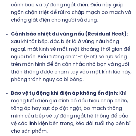
cảnh báo và tự động ngắt điện. Điều này giúp
ngăn chặn triệt để rủi ro chập mạch bo mạch và
chống giật điện cho người sử dụng.
Cảnh báo nhiệt dư vùng nấu (Residual Heat):
Sau khi tắt bếp, đặc biệt là ở vùng nấu hồng
ngoại, mặt kính sẽ mất một khoảng thời gian để
nguội hẳn. Biểu tượng chữ “H” (Hot) sẽ rực sáng
trên màn hình để ân cần nhắc nhở bạn và người
thân không được chạm tay vào mặt kính lúc này,
phòng tránh nguy cơ bị bỏng.
Bảo vệ tự động khi điện áp không ổn định:
Khi
mạng lưới điện gia đình có dấu hiệu chập chờn,
tăng áp hay sụt áp đột ngột, bo mạch thông
minh của bếp sẽ tự động ngắt hệ thống để bảo
vệ các linh kiện bên trong, kéo dài tuổi thọ bền bỉ
cho sản phẩm.