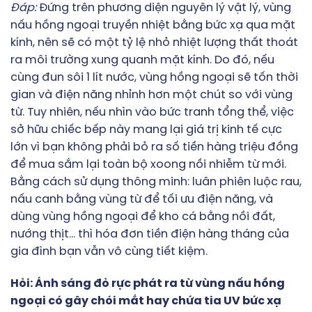
Đáp:
Đứng trên phương diện nguyên lý vật lý, vùng
nấu hồng ngoại truyền nhiệt bằng bức xạ qua mặt
kính, nên sẽ có một tỷ lệ nhỏ nhiệt lượng thất thoát
ra môi trường xung quanh mặt kính. Do đó, nếu
cùng đun sôi 1 lít nước, vùng hồng ngoại sẽ tốn thời
gian và điện năng nhỉnh hơn một chút so với vùng
từ. Tuy nhiên, nếu nhìn vào bức tranh tổng thể, việc
sở hữu chiếc bếp này mang lại giá trị kinh tế cực
lớn vì bạn không phải bỏ ra số tiền hàng triệu đồng
để mua sắm lại toàn bộ xoong nồi nhiễm từ mới.
Bằng cách sử dụng thông minh: luân phiên luộc rau,
nấu canh bằng vùng từ để tối ưu điện năng, và
dùng vùng hồng ngoại để kho cá bằng nồi đất,
nướng thịt… thì hóa đơn tiền điện hàng tháng của
gia đình bạn vẫn vô cùng tiết kiệm.
Hỏi: Ánh sáng đỏ rực phát ra từ vùng nấu hồng
ngoại có gây chói mắt hay chứa tia UV bức xạ