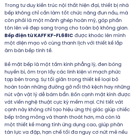
Trong tư duy kiến trúc nội thất hiện đại, thiết bị nhà
bếp không chỉ cần làm tốt chức năng đun nấu, mà
còn phải là một mảnh ghép hoàn mỹ, góp phần
tôn lên vẻ đẹp sang trọng cho toàn bộ không gian.
Bếp điện từ KAFF KF-FL68IC
được khoác lên mình
một diện mạo vô cùng thanh lịch với thiết kế lắp
âm bàn bếp tinh tế.
Bề mặt bếp là một tấm kính phẳng lỳ, đen bóng
huyền bí, ôm trọn lấy các linh kiện vi mạch phức
tạp bên trong. Sự tối giản trong thiết kế loại bỏ
hoàn toàn những đường gờ nổi thô kệch hay những
nút vặn vật lý dễ bám bẩn. Bốn cạnh mặt kính được
vát viền nghệ thuật cực kỳ mềm mại. Chi tiết vát
cạnh này không chỉ tạo hiệu ứng thị giác giúp chiếc
bếp trông mỏng và thanh thoát hơn, mà còn là
một thiết kế mang tính ứng dụng cao, giúp phân
tán lực va đập, hạn chế tối đa nguy cơ nứt mẻ nếu