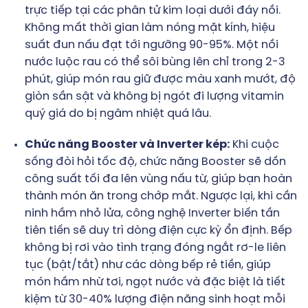
trực tiếp tại các phân tử kim loại dưới đáy nồi.
Không mất thời gian làm nóng mặt kính, hiệu
suất đun nấu đạt tới ngưỡng 90-95%. Một nồi
nước luộc rau có thể sôi bùng lên chỉ trong 2-3
phút, giúp món rau giữ được màu xanh mướt, độ
giòn sần sật và không bị ngót đi lượng vitamin
quý giá do bị ngâm nhiệt quá lâu.
Chức năng Booster và Inverter kép:
Khi cuộc
sống đòi hỏi tốc độ, chức năng Booster sẽ dồn
công suất tối đa lên vùng nấu từ, giúp bạn hoàn
thành món ăn trong chớp mắt. Ngược lại, khi cần
ninh hầm nhỏ lửa, công nghệ Inverter biến tần
tiên tiến sẽ duy trì dòng điện cực kỳ ổn định. Bếp
không bị rơi vào tình trạng đóng ngắt rơ-le liên
tục (bật/tắt) như các dòng bếp rẻ tiền, giúp
món hầm nhừ tơi, ngọt nước và đặc biệt là tiết
kiệm từ 30-40% lượng điện năng sinh hoạt mỗi