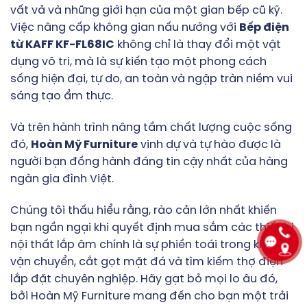
vất vả và những giới hạn của một gian bếp cũ kỹ.
Việc nâng cấp không gian nấu nướng với
Bếp điện
từ KAFF KF-FL68IC
không chỉ là thay đổi một vật
dụng vô tri, mà là sự kiến tạo một phong cách
sống hiện đại, tự do, an toàn và ngập tràn niềm vui
sáng tạo ẩm thực.
Và trên hành trình nâng tầm chất lượng cuộc sống
đó,
Hoàn Mỹ Furniture
vinh dự và tự hào được là
người bạn đồng hành đáng tin cậy nhất của hàng
ngàn gia đình Việt.
Chúng tôi thấu hiểu rằng, rào cản lớn nhất khiến
bạn ngần ngại khi quyết định mua sắm các thiết bị
nội thất lắp âm chính là sự phiền toái trong khâu
vận chuyển, cắt gọt mặt đá và tìm kiếm thợ điện
lắp đặt chuyên nghiệp. Hãy gạt bỏ mọi lo âu đó,
bởi Hoàn Mỹ Furniture mang đến cho bạn một trải