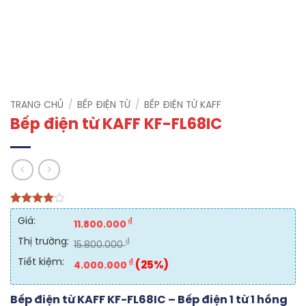
TRANG CHỦ
/
BẾP ĐIỆN TỪ
/
BẾP ĐIỆN TỪ KAFF
Bếp điện từ KAFF KF-FL68IC
4
1
trên 5
Giá:
₫
dựa trên
11.800.000
đánh giá
Thị trường:
₫
15.800.000
Tiết kiệm:
₫
(25%)
4.000.000
Bếp điện từ KAFF KF-FL68IC – Bếp điện 1 từ 1 hồng