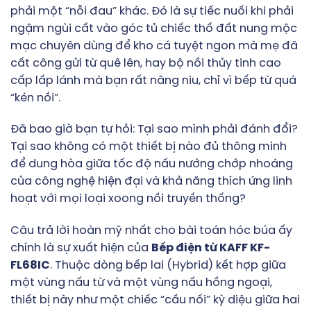
phải một “nỗi đau” khác. Đó là sự tiếc nuối khi phải
ngậm ngùi cất vào góc tủ chiếc thố đất nung mộc
mạc chuyên dùng để kho cá tuyệt ngon mà mẹ đã
cất công gửi từ quê lên, hay bộ nồi thủy tinh cao
cấp lấp lánh mà bạn rất nâng niu, chỉ vì bếp từ quá
“kén nồi”.
Đã bao giờ bạn tự hỏi: Tại sao mình phải đánh đổi?
Tại sao không có một thiết bị nào đủ thông minh
để dung hòa giữa tốc độ nấu nướng chớp nhoáng
của công nghệ hiện đại và khả năng thích ứng linh
hoạt với mọi loại xoong nồi truyền thống?
Câu trả lời hoàn mỹ nhất cho bài toán hóc búa ấy
chính là sự xuất hiện của
Bếp điện từ KAFF KF-
FL68IC
. Thuộc dòng bếp lai (Hybrid) kết hợp giữa
một vùng nấu từ và một vùng nấu hồng ngoại,
thiết bị này như một chiếc “cầu nối” kỳ diệu giữa hai