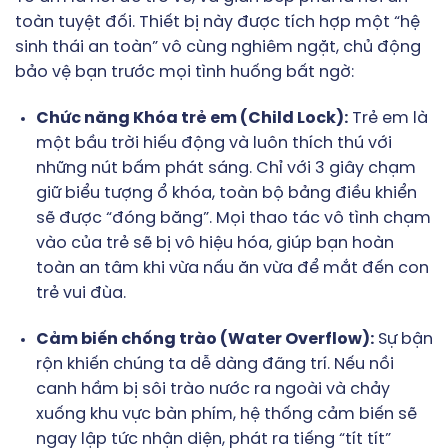
toàn tuyệt đối. Thiết bị này được tích hợp một “hệ
sinh thái an toàn” vô cùng nghiêm ngặt, chủ động
bảo vệ bạn trước mọi tình huống bất ngờ:
Chức năng Khóa trẻ em (Child Lock):
Trẻ em là
một bầu trời hiếu động và luôn thích thú với
những nút bấm phát sáng. Chỉ với 3 giây chạm
giữ biểu tượng ổ khóa, toàn bộ bảng điều khiển
sẽ được “đóng băng”. Mọi thao tác vô tình chạm
vào của trẻ sẽ bị vô hiệu hóa, giúp bạn hoàn
toàn an tâm khi vừa nấu ăn vừa để mắt đến con
trẻ vui đùa.
Cảm biến chống trào (Water Overflow):
Sự bận
rộn khiến chúng ta dễ dàng đãng trí. Nếu nồi
canh hầm bị sôi trào nước ra ngoài và chảy
xuống khu vực bàn phím, hệ thống cảm biến sẽ
ngay lập tức nhận diện, phát ra tiếng “tít tít”