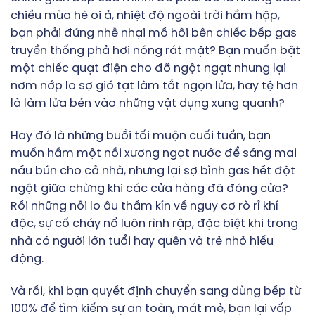
chiều mùa hè oi ả, nhiệt độ ngoài trời hầm hập,
bạn phải đứng nhễ nhại mồ hôi bên chiếc bếp gas
truyền thống phả hơi nóng rát mặt? Bạn muốn bật
một chiếc quạt điện cho đỡ ngột ngạt nhưng lại
nơm nớp lo sợ gió tạt làm tắt ngọn lửa, hay tệ hơn
là làm lửa bén vào những vật dụng xung quanh?
Hay đó là những buổi tối muộn cuối tuần, bạn
muốn hầm một nồi xương ngọt nước để sáng mai
nấu bún cho cả nhà, nhưng lại sợ bình gas hết đột
ngột giữa chừng khi các cửa hàng đã đóng cửa?
Rồi những nỗi lo âu thầm kín về nguy cơ rò rỉ khí
độc, sự cố cháy nổ luôn rình rập, đặc biệt khi trong
nhà có người lớn tuổi hay quên và trẻ nhỏ hiếu
động.
Và rồi, khi bạn quyết định chuyển sang dùng bếp từ
100% để tìm kiếm sự an toàn, mát mẻ, bạn lại vấp