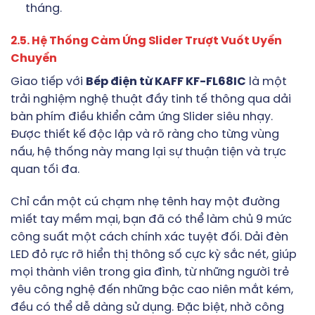
tháng.
2.5. Hệ Thống Cảm Ứng Slider Trượt Vuốt Uyển
Chuyển
Giao tiếp với
Bếp điện từ KAFF KF-FL68IC
là một
trải nghiệm nghệ thuật đầy tinh tế thông qua dải
bàn phím điều khiển cảm ứng Slider siêu nhạy.
Được thiết kế độc lập và rõ ràng cho từng vùng
nấu, hệ thống này mang lại sự thuận tiện và trực
quan tối đa.
Chỉ cần một cú chạm nhẹ tênh hay một đường
miết tay mềm mại, bạn đã có thể làm chủ 9 mức
công suất một cách chính xác tuyệt đối. Dải đèn
LED đỏ rực rỡ hiển thị thông số cực kỳ sắc nét, giúp
mọi thành viên trong gia đình, từ những người trẻ
yêu công nghệ đến những bậc cao niên mắt kém,
đều có thể dễ dàng sử dụng. Đặc biệt, nhờ công