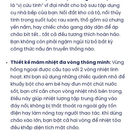
là “vị cứu tinh” vĩ đại nhất cho bộ sưu tập dụng
cụ nhà bếp của bạn. Nồi đất kho cá tộ, nồi thủy
tinh trong suốt luộc rau xanh, thố gốm sứ chưng
yến nấm, hay chiếc chảo gang dày dặn để áp
chảo bít tết… tất cả đều tương thích hoàn hảo.
Bạn không còn phải ngậm ngùi từ bỏ bất kỳ
công thức nấu ăn truyền thống nào.
Thiết kế mâm nhiệt đa vòng thông minh:
Vùng
hồng ngoại được cấu tạo với 2 vòng nhiệt linh
hoạt. Khi bạn sử dụng những chiếc quánh nhỏ để
khuấy bột cho em bé hay đun một chút nước
sốt, bạn chỉ cần chọn vòng nhiệt nhỏ bên trong.
Điều này giúp nhiệt lượng tập trung đúng vào
đáy nồi, không bị thất thoát ra ngoài gây tốn
điện hay làm nóng tay người thao tác. Khi dùng
chảo xào lớn, bạn bật cả hai vòng để nhiệt tỏa
đều khắp diện tích mặt chảo.