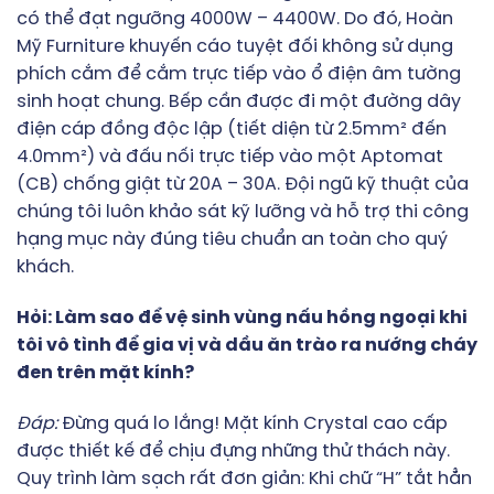
có thể đạt ngưỡng 4000W – 4400W. Do đó, Hoàn
Mỹ Furniture khuyến cáo tuyệt đối không sử dụng
phích cắm để cắm trực tiếp vào ổ điện âm tường
sinh hoạt chung. Bếp cần được đi một đường dây
điện cáp đồng độc lập (tiết diện từ 2.5mm² đến
4.0mm²) và đấu nối trực tiếp vào một Aptomat
(CB) chống giật từ 20A – 30A. Đội ngũ kỹ thuật của
chúng tôi luôn khảo sát kỹ lưỡng và hỗ trợ thi công
hạng mục này đúng tiêu chuẩn an toàn cho quý
khách.
Hỏi: Làm sao để vệ sinh vùng nấu hồng ngoại khi
tôi vô tình để gia vị và dầu ăn trào ra nướng cháy
đen trên mặt kính?
Đáp:
Đừng quá lo lắng! Mặt kính Crystal cao cấp
được thiết kế để chịu đựng những thử thách này.
Quy trình làm sạch rất đơn giản: Khi chữ “H” tắt hẳn