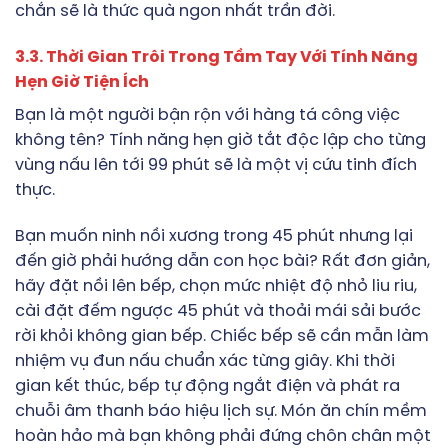
chắn sẽ là thức quà ngon nhất trần đời.
3.3. Thời Gian Trôi Trong Tầm Tay Với Tính Năng
Hẹn Giờ Tiện Ích
Bạn là một người bận rộn với hàng tá công việc
không tên? Tính năng hẹn giờ tắt độc lập cho từng
vùng nấu lên tới 99 phút sẽ là một vị cứu tinh đích
thực.
Bạn muốn ninh nồi xương trong 45 phút nhưng lại
đến giờ phải hướng dẫn con học bài? Rất đơn giản,
hãy đặt nồi lên bếp, chọn mức nhiệt độ nhỏ liu riu,
cài đặt đếm ngược 45 phút và thoải mái sải bước
rời khỏi không gian bếp. Chiếc bếp sẽ cần mẫn làm
nhiệm vụ đun nấu chuẩn xác từng giây. Khi thời
gian kết thúc, bếp tự động ngắt điện và phát ra
chuỗi âm thanh báo hiệu lịch sự. Món ăn chín mềm
hoàn hảo mà bạn không phải đứng chôn chân một