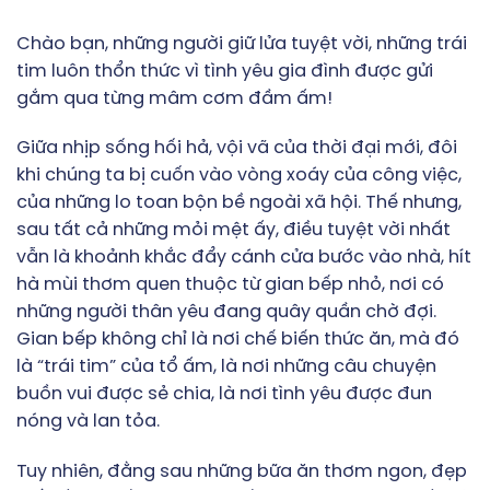
Chào bạn, những người giữ lửa tuyệt vời, những trái
tim luôn thổn thức vì tình yêu gia đình được gửi
gắm qua từng mâm cơm đầm ấm!
Giữa nhịp sống hối hả, vội vã của thời đại mới, đôi
khi chúng ta bị cuốn vào vòng xoáy của công việc,
của những lo toan bộn bề ngoài xã hội. Thế nhưng,
sau tất cả những mỏi mệt ấy, điều tuyệt vời nhất
vẫn là khoảnh khắc đẩy cánh cửa bước vào nhà, hít
hà mùi thơm quen thuộc từ gian bếp nhỏ, nơi có
những người thân yêu đang quây quần chờ đợi.
Gian bếp không chỉ là nơi chế biến thức ăn, mà đó
là “trái tim” của tổ ấm, là nơi những câu chuyện
buồn vui được sẻ chia, là nơi tình yêu được đun
nóng và lan tỏa.
Tuy nhiên, đằng sau những bữa ăn thơm ngon, đẹp