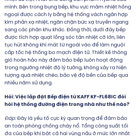
mình. Bên trong bụng bếp, khu vực mâm nhiệt hồng
ngoại được cách ly bằng hệ thống vách ngăn hợp
kim phản xạ nhiệt, ngăn chặn bức xạ truyền ngang
sang các phân khu khác. Đồng thời, dưới đáy bếp
được tích hợp quạt lồng sóc tản nhiệt cỡ lớn, liên
tục hút không khí mát từ ngoài vào để làm nguội
cấp tốc hệ thống bo mạch điện tử. Thiết kế thông
gió hoàn hảo này đảm bảo bếp luôn hoạt động
trong ngưỡng nhiệt độ lý tưởng, không xảy ra hiện
tượng quá nhiệt chéo, bảo vệ độ bền của bếp qua
nhiều năm sử dụng.
Hỏi: Việc lắp đặt Bếp điện từ KAFF KF-FL68IC đòi
hỏi hệ thống đường điện trong nhà như thế nào?
Đáp:
Đây là yếu tố cực kỳ quan trọng để đảm bảo
an toàn phòng chống cháy nổ. Tổng công suất tối
đa của bếp khi bật cả hai vùng nấu ở mức lớn nhất