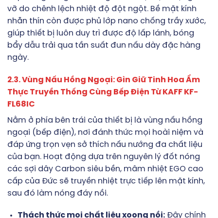
vỡ do chênh lệch nhiệt độ đột ngột. Bề mặt kính
nhẵn thín còn được phủ lớp nano chống trầy xước,
giúp thiết bị luôn duy trì được độ lấp lánh, bóng
bẩy dẫu trải qua tần suất đun nấu dày đặc hàng
ngày.
2.3. Vùng Nấu Hồng Ngoại: Gìn Giữ Tinh Hoa Ẩm
Thực Truyền Thống Cùng Bếp Điện Từ KAFF KF-
FL68IC
Nằm ở phía bên trái của thiết bị là vùng nấu hồng
ngoại (bếp điện), nơi đánh thức mọi hoài niệm và
đáp ứng trọn vẹn sở thích nấu nướng đa chất liệu
của bạn. Hoạt động dựa trên nguyên lý đốt nóng
các sợi dây Carbon siêu bền, mâm nhiệt EGO cao
cấp của Đức sẽ truyền nhiệt trực tiếp lên mặt kính,
sau đó làm nóng đáy nồi.
Thách thức mọi chất liệu xoong nồi:
Đây chính