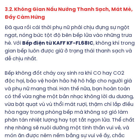
3.2. Không Gian Nấu Nướng Thanh Sạch, Mát Mẻ,
Đầy Cảm Hứng
Đã qua rồi cái thời phụ nữ phải chịu đựng sự ngột
ngạt, nóng bức tột độ bên bếp lửa vào những trưa
hè. Với
Bếp điện từ KAFF KF-FL68IC
, không khí trong
gian bếp luôn được giữ ở trạng thái thanh sạch và
dễ chịu nhất.
Bếp không đốt cháy oxy sinh ra khí CO hay CO2
độc hại, bảo vệ hoàn hảo hệ hô hấp cho người già
và phụ nữ mang thai. Hơn thế nữa, bạn hoàn toàn
có thể vừa nghe một bản nhạc không lời du dương,
vừa bật quạt vù vù thổi mát rượi, thậm chí lắp điều
hòa ngay trong phòng bếp mà không sợ gió làm
phân tán nhiệt lượng hay tạt tắt ngọn lửa. Thể chất
nhẹ nhàng sẽ nuôi dưỡng một tinh thần vui vẻ, và
món ăn được nêm nếm bằng sự vui vẻ ấy, chắc