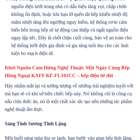
nguồn điện lưới trong nhà có dấu hiệu tăng vọt, chập chờn
không ổn định, hoặc khi bạn lỡ quên tắt bếp khiến nhiệt độ
mâm nhiệt tăng lên ngưỡng nguy hiểm, hệ thống rơ-le cảm
biến bên trong bếp sẽ tự động can thiệp và ngắt nguồn điện
ngay lập tức. Đây là chốt chặn cuối cùng, bảo vệ an toàn cho
hệ thống lưới điện gia đình và gia tăng tuổi thọ cho các linh
kiện bo mạch điện tử.
Khơi Nguồn Cảm Hứng Nghệ Thuật: Một Ngày Cùng Bếp
Hồng Ngoại KAFF KF-FL101CC – bếp điện từ đôi
Hãy nhắm mắt lại và tưởng tượng về những trải nghiệm tuyệt vời
mà bạn sẽ có khi sở hữu chiếc bếp này. Nó không chỉ là công cụ
nấu chín thức ăn, nó là một chất xúc tác tạo nên những tác phẩm
nghệ thuật ẩm thực.
Sáng Tinh Sương Tĩnh Lặng
Một buổi sáng mùa thu se lạnh, bạn bước vào gian bếp tĩnh lặng.