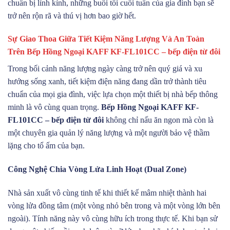
chuẩn bị lỉnh kỉnh, những buổi tối cuối tuần của gia đình bạn sẽ
trở nên rộn rã và thú vị hơn bao giờ hết.
Sự Giao Thoa Giữa Tiết Kiệm Năng Lượng Và An Toàn
Trên Bếp Hồng Ngoại KAFF KF-FL101CC – bếp điện từ đôi
Trong bối cảnh năng lượng ngày càng trở nên quý giá và xu
hướng sống xanh, tiết kiệm điện năng đang dần trở thành tiêu
chuẩn của mọi gia đình, việc lựa chọn một thiết bị nhà bếp thông
minh là vô cùng quan trọng.
Bếp Hồng Ngoại KAFF KF-
FL101CC – bếp điện từ đôi
không chỉ nấu ăn ngon mà còn là
một chuyên gia quản lý năng lượng và một người bảo vệ thầm
lặng cho tổ ấm của bạn.
Công Nghệ Chia Vòng Lửa Linh Hoạt (Dual Zone)
Nhà sản xuất vô cùng tinh tế khi thiết kế mâm nhiệt thành hai
vòng lửa đồng tâm (một vòng nhỏ bên trong và một vòng lớn bên
ngoài). Tính năng này vô cùng hữu ích trong thực tế. Khi bạn sử