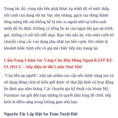
Trong lúc đó, vùng nấu bên phải được hạ nhiệt độ về mức thấp,
nồi canh cua đang sôi lục bục nhẹ nhàng, gạch cua đóng thành
từng mảng lớn mà không hề bị trào ra ngoài nhờ sự kiểm soát
nhiệt độ ổn định. Không có tiếng ồn ào của ngọn lửa gas tạt trước
gió, không có mồ hôi nhễ nhại. Bạn vừa nấu ăn, vừa mỉm cười trò
chuyện cùng các con đang phụ nhặt rau bên cạnh. Đó chính là
khoảnh khắc bình yên vô giá mà chiếc bếp này mang lại.
Cẩm Nang Chăm Sóc Vàng Cho Bếp Hồng Ngoại KAFF KF-
FL101CC – bếp điện từ đôi Luôn Như Mới
“Của bền tại người”, một sản phẩm cao cấp nếu được nâng niu và
sử dụng đúng cách sẽ luôn giữ được vẻ đẹp lấp lánh và hoạt động
ổn định qua năm tháng. Các chuyên gia kỹ thuật của Hoàn Mỹ
Furniture xin gửi đến bạn những bí quyết nằm lòng để chiếc bếp
luôn là điểm sáng trong không gian nhà bạn.
Nguyên Tắc Lắp Đặt An Toàn Tuyệt Đối