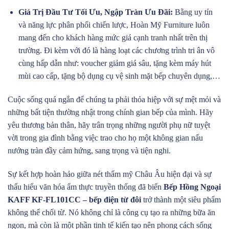
Giá Trị Đầu Tư Tối Ưu, Ngập Tràn Ưu Đãi:
Bằng uy tín
và năng lực phân phối chiến lược, Hoàn Mỹ Furniture luôn
mang đến cho khách hàng mức giá cạnh tranh nhất trên thị
trường. Đi kèm với đó là hàng loạt các chương trình tri ân vô
cùng hấp dẫn như: voucher giảm giá sâu, tặng kèm máy hút
mùi cao cấp, tặng bộ dụng cụ vệ sinh mặt bếp chuyên dụng,…
Cuộc sống quá ngắn để chúng ta phải thỏa hiệp với sự mệt mỏi và
những bất tiện thường nhật trong chính gian bếp của mình. Hãy
yêu thương bản thân, hãy trân trọng những người phụ nữ tuyệt
vời trong gia đình bằng việc trao cho họ một không gian nấu
nướng tràn đầy cảm hứng, sang trọng và tiện nghi.
Sự kết hợp hoàn hảo giữa nét thẩm mỹ Châu Âu hiện đại và sự
thấu hiểu văn hóa ẩm thực truyền thống đã biến
Bếp Hồng Ngoại
KAFF KF-FL101CC – bếp điện từ đôi
trở thành một siêu phẩm
không thể chối từ. Nó không chỉ là công cụ tạo ra những bữa ăn
ngon, mà còn là một phần tinh tế kiến tạo nên phong cách sống