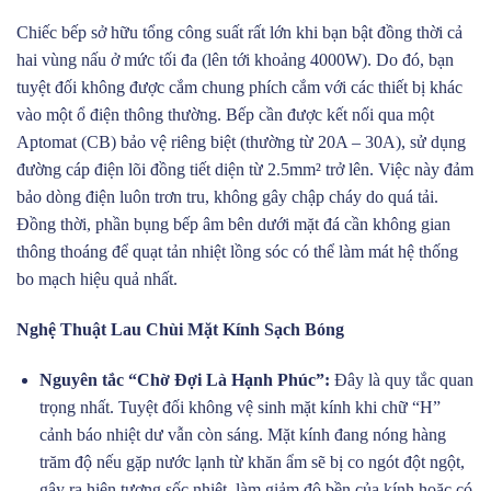
Chiếc bếp sở hữu tổng công suất rất lớn khi bạn bật đồng thời cả
hai vùng nấu ở mức tối đa (lên tới khoảng 4000W). Do đó, bạn
tuyệt đối không được cắm chung phích cắm với các thiết bị khác
vào một ổ điện thông thường. Bếp cần được kết nối qua một
Aptomat (CB) bảo vệ riêng biệt (thường từ 20A – 30A), sử dụng
đường cáp điện lõi đồng tiết diện từ 2.5mm² trở lên. Việc này đảm
bảo dòng điện luôn trơn tru, không gây chập cháy do quá tải.
Đồng thời, phần bụng bếp âm bên dưới mặt đá cần không gian
thông thoáng để quạt tản nhiệt lồng sóc có thể làm mát hệ thống
bo mạch hiệu quả nhất.
Nghệ Thuật Lau Chùi Mặt Kính Sạch Bóng
Nguyên tắc “Chờ Đợi Là Hạnh Phúc”:
Đây là quy tắc quan
trọng nhất. Tuyệt đối không vệ sinh mặt kính khi chữ “H”
cảnh báo nhiệt dư vẫn còn sáng. Mặt kính đang nóng hàng
trăm độ nếu gặp nước lạnh từ khăn ẩm sẽ bị co ngót đột ngột,
gây ra hiện tượng sốc nhiệt, làm giảm độ bền của kính hoặc có