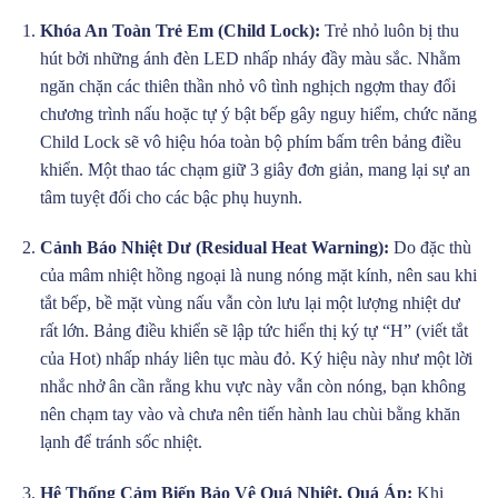
Khóa An Toàn Trẻ Em (Child Lock):
Trẻ nhỏ luôn bị thu
hút bởi những ánh đèn LED nhấp nháy đầy màu sắc. Nhằm
ngăn chặn các thiên thần nhỏ vô tình nghịch ngợm thay đổi
chương trình nấu hoặc tự ý bật bếp gây nguy hiểm, chức năng
Child Lock sẽ vô hiệu hóa toàn bộ phím bấm trên bảng điều
khiển. Một thao tác chạm giữ 3 giây đơn giản, mang lại sự an
tâm tuyệt đối cho các bậc phụ huynh.
Cảnh Báo Nhiệt Dư (Residual Heat Warning):
Do đặc thù
của mâm nhiệt hồng ngoại là nung nóng mặt kính, nên sau khi
tắt bếp, bề mặt vùng nấu vẫn còn lưu lại một lượng nhiệt dư
rất lớn. Bảng điều khiển sẽ lập tức hiển thị ký tự “H” (viết tắt
của Hot) nhấp nháy liên tục màu đỏ. Ký hiệu này như một lời
nhắc nhở ân cần rằng khu vực này vẫn còn nóng, bạn không
nên chạm tay vào và chưa nên tiến hành lau chùi bằng khăn
lạnh để tránh sốc nhiệt.
Hệ Thống Cảm Biến Bảo Vệ Quá Nhiệt, Quá Áp:
Khi