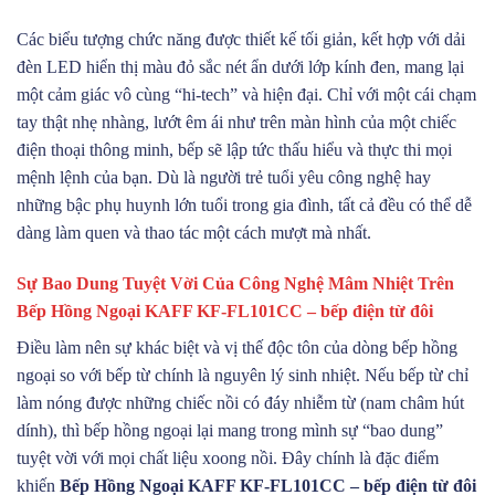
Các biểu tượng chức năng được thiết kế tối giản, kết hợp với dải
đèn LED hiển thị màu đỏ sắc nét ẩn dưới lớp kính đen, mang lại
một cảm giác vô cùng “hi-tech” và hiện đại. Chỉ với một cái chạm
tay thật nhẹ nhàng, lướt êm ái như trên màn hình của một chiếc
điện thoại thông minh, bếp sẽ lập tức thấu hiểu và thực thi mọi
mệnh lệnh của bạn. Dù là người trẻ tuổi yêu công nghệ hay
những bậc phụ huynh lớn tuổi trong gia đình, tất cả đều có thể dễ
dàng làm quen và thao tác một cách mượt mà nhất.
Sự Bao Dung Tuyệt Vời Của Công Nghệ Mâm Nhiệt Trên
Bếp Hồng Ngoại KAFF KF-FL101CC – bếp điện từ đôi
Điều làm nên sự khác biệt và vị thế độc tôn của dòng bếp hồng
ngoại so với bếp từ chính là nguyên lý sinh nhiệt. Nếu bếp từ chỉ
làm nóng được những chiếc nồi có đáy nhiễm từ (nam châm hút
dính), thì bếp hồng ngoại lại mang trong mình sự “bao dung”
tuyệt vời với mọi chất liệu xoong nồi. Đây chính là đặc điểm
khiến
Bếp Hồng Ngoại KAFF KF-FL101CC – bếp điện từ đôi