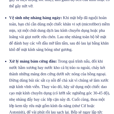
thể gây nứt vỡ.
Vệ sinh nhẹ nhàng hàng ngày:
Khi mặt bếp đã nguội hoàn
toàn, bạn chỉ cần dùng một chiếc khăn vi sợi (microfiber) mềm
mịn, xịt một chút dung dịch lau kính chuyên dụng hoặc pha
loãng vài giọt nước rửa chén. Lau nhẹ nhàng toàn bộ bề mặt
để đánh bay các vết dầu mỡ lấm tấm, sau đó lau lại bằng khăn
khô để mặt kính sáng bóng như gương.
Xử lý mảng bám cứng đầu:
Trong quá trình nấu, đôi khi
nước hầm xương hay nước kho cá bị trào ra ngoài, cháy két
thành những mảng đen cứng dưới sức nóng của hồng ngoại.
Đừng dùng búi rác sắt cọ nồi để chà xát vì chúng sẽ làm xước
mặt kính vĩnh viễn. Thay vào đó, hãy sử dụng một chiếc dao
cạo mặt kính chuyên dụng (có lưỡi sắc nghiêng góc 30-45 độ),
nhẹ nhàng đẩy bay các lớp cặn này đi. Cuối cùng, thoa một
lớp kem tẩy rửa mặt gốm kính đa năng (như Cif hoặc
Astonish), để vài phút rồi lau sạch lại. Bếp sẽ ngay lập tức