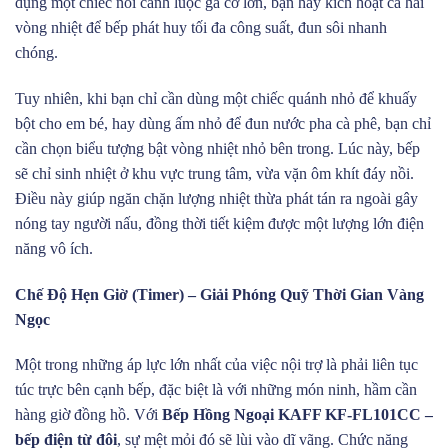
dụng một chiếc nồi canh luộc gà cỡ lớn, bạn hãy kích hoạt cả hai
vòng nhiệt để bếp phát huy tối đa công suất, đun sôi nhanh
chóng.
Tuy nhiên, khi bạn chỉ cần dùng một chiếc quánh nhỏ để khuấy
bột cho em bé, hay dùng ấm nhỏ để đun nước pha cà phê, bạn chỉ
cần chọn biểu tượng bật vòng nhiệt nhỏ bên trong. Lúc này, bếp
sẽ chỉ sinh nhiệt ở khu vực trung tâm, vừa vặn ôm khít đáy nồi.
Điều này giúp ngăn chặn lượng nhiệt thừa phát tán ra ngoài gây
nóng tay người nấu, đồng thời tiết kiệm được một lượng lớn điện
năng vô ích.
Chế Độ Hẹn Giờ (Timer) – Giải Phóng Quỹ Thời Gian Vàng
Ngọc
Một trong những áp lực lớn nhất của việc nội trợ là phải liên tục
túc trực bên cạnh bếp, đặc biệt là với những món ninh, hầm cần
hàng giờ đồng hồ. Với
Bếp Hồng Ngoại KAFF KF-FL101CC –
bếp điện từ đôi
, sự mệt mỏi đó sẽ lùi vào dĩ vãng. Chức năng