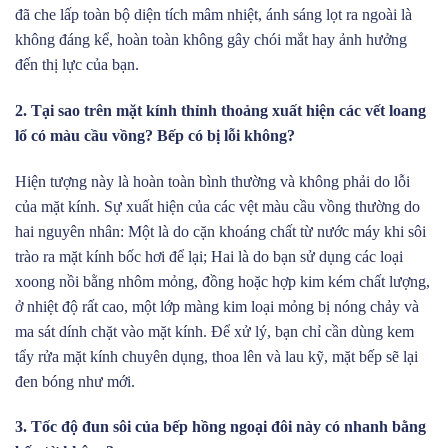
đã che lấp toàn bộ diện tích mâm nhiệt, ánh sáng lọt ra ngoài là
không đáng kể, hoàn toàn không gây chói mắt hay ảnh hưởng
đến thị lực của bạn.
2. Tại sao trên mặt kính thỉnh thoảng xuất hiện các vết loang
lổ có màu cầu vồng? Bếp có bị lỗi không?
Hiện tượng này là hoàn toàn bình thường và không phải do lỗi
của mặt kính. Sự xuất hiện của các vệt màu cầu vồng thường do
hai nguyên nhân: Một là do cặn khoáng chất từ nước máy khi sôi
trào ra mặt kính bốc hơi để lại; Hai là do bạn sử dụng các loại
xoong nồi bằng nhôm mỏng, đồng hoặc hợp kim kém chất lượng,
ở nhiệt độ rất cao, một lớp màng kim loại mỏng bị nóng chảy và
ma sát dính chặt vào mặt kính. Để xử lý, bạn chỉ cần dùng kem
tẩy rửa mặt kính chuyên dụng, thoa lên và lau kỹ, mặt bếp sẽ lại
đen bóng như mới.
3. Tốc độ đun sôi của bếp hồng ngoại đôi này có nhanh bằng