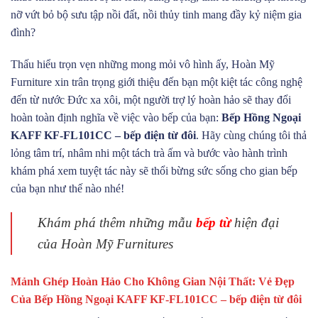
nỡ vứt bỏ bộ sưu tập nồi đất, nồi thủy tinh mang đầy kỷ niệm gia
đình?
Thấu hiểu trọn vẹn những mong mỏi vô hình ấy, Hoàn Mỹ
Furniture xin trân trọng giới thiệu đến bạn một kiệt tác công nghệ
đến từ nước Đức xa xôi, một người trợ lý hoàn hảo sẽ thay đổi
hoàn toàn định nghĩa về việc vào bếp của bạn:
Bếp Hồng Ngoại
KAFF KF-FL101CC – bếp điện từ đôi
. Hãy cùng chúng tôi thả
lỏng tâm trí, nhâm nhi một tách trà ấm và bước vào hành trình
khám phá xem tuyệt tác này sẽ thổi bừng sức sống cho gian bếp
của bạn như thế nào nhé!
Khám phá thêm những mẫu
bếp từ
hiện đại
của Hoàn Mỹ Furnitures
Mảnh Ghép Hoàn Hảo Cho Không Gian Nội Thất: Vẻ Đẹp
Của Bếp Hồng Ngoại KAFF KF-FL101CC – bếp điện từ đôi