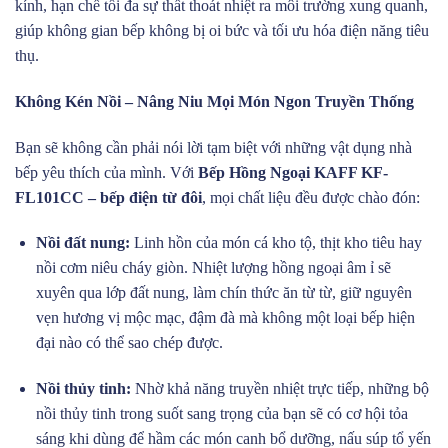
kính, hạn chế tối đa sự thất thoát nhiệt ra môi trường xung quanh,
giúp không gian bếp không bị oi bức và tối ưu hóa điện năng tiêu
thụ.
Không Kén Nồi – Nâng Niu Mọi Món Ngon Truyền Thống
Bạn sẽ không cần phải nói lời tạm biệt với những vật dụng nhà
bếp yêu thích của mình. Với
Bếp Hồng Ngoại KAFF KF-
FL101CC – bếp điện từ đôi
, mọi chất liệu đều được chào đón:
Nồi đất nung:
Linh hồn của món cá kho tộ, thịt kho tiêu hay
nồi cơm niêu cháy giòn. Nhiệt lượng hồng ngoại âm ỉ sẽ
xuyên qua lớp đất nung, làm chín thức ăn từ từ, giữ nguyên
vẹn hương vị mộc mạc, đậm đà mà không một loại bếp hiện
đại nào có thể sao chép được.
Nồi thủy tinh:
Nhờ khả năng truyền nhiệt trực tiếp, những bộ
nồi thủy tinh trong suốt sang trọng của bạn sẽ có cơ hội tỏa
sáng khi dùng để hầm các món canh bổ dưỡng, nấu súp tổ yến