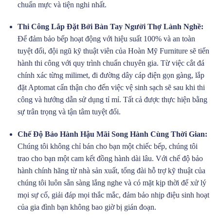
chuẩn mực và tiện nghi nhất.
Thi Công Lắp Đặt Bởi Bàn Tay Người Thợ Lành Nghề:
Để đảm bảo bếp hoạt động với hiệu suất 100% và an toàn
tuyệt đối, đội ngũ kỹ thuật viên của Hoàn Mỹ Furniture sẽ tiến
hành thi công với quy trình chuẩn chuyên gia. Từ việc cắt đá
chính xác từng milimet, đi đường dây cáp điện gọn gàng, lắp
đặt Aptomat cẩn thận cho đến việc vệ sinh sạch sẽ sau khi thi
công và hướng dẫn sử dụng tỉ mỉ. Tất cả được thực hiện bằng
sự trân trọng và tận tâm tuyệt đối.
Chế Độ Bảo Hành Hậu Mãi Song Hành Cùng Thời Gian:
Chúng tôi không chỉ bán cho bạn một chiếc bếp, chúng tôi
trao cho bạn một cam kết đồng hành dài lâu. Với chế độ bảo
hành chính hãng từ nhà sản xuất, tổng đài hỗ trợ kỹ thuật của
chúng tôi luôn sẵn sàng lắng nghe và có mặt kịp thời để xử lý
mọi sự cố, giải đáp mọi thắc mắc, đảm bảo nhịp điệu sinh hoạt
của gia đình bạn không bao giờ bị gián đoạn.