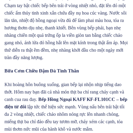
Chạm tay bật chiếc bếp bên trái ở vòng nhiệt nhỏ, đặt lên đó một
chiếc ấm thủy tinh xinh xắn chứa đầy nụ hoa cúc vàng. Nước sôi
lăn tăn, nhiệt độ hồng ngoại vừa đủ để làm phai màu hoa, tỏa ra
hương thơm dịu nhẹ, thanh khiết. Bên vùng bếp phải, bạn nhẹ
nhàng chiên một quả trứng ốp la viền giòn tan bằng chiếc chảo
gang nhỏ, ánh lửa đỏ hồng hắt lên mặt kính trong thật ấm áp. Mọi
thứ diễn ra thật êm đềm, nhẹ nhàng khởi đầu cho một ngày mới
tràn đầy năng lượng.
Bữa Cơm Chiều Đậm Đà Tình Thân
Khi hoàng hôn buông xuống, gian bếp lại nhộn nhịp tiếng dao
thớt. Hôm nay bạn đãi cả nhà món thịt ba chỉ rang cháy cạnh và
canh cua rau đay.
Bếp Hồng Ngoại KAFF KF-FL101CC – bếp
điện từ đôi
lập tức thể hiện sức mạnh. Vùng nấu bên trái bật tối
đa 2 vòng nhiệt, chiếc chảo nhôm nóng rực lên nhanh chóng,
miếng thịt ba chỉ đảo đều tay tươm mỡ, cháy xém các cạnh, tỏa
mùi thơm nức mũi của hành khô và nước mắm.