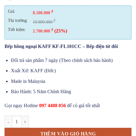
Giá:
₫
8.100.000
Thị trường:
₫
10.800.000
Tiết kiệm:
₫
(25%)
2.700.000
Bếp hồng ngoại KAFF KF-FL101CC – Bếp điện từ đôi
Đổi trả sản phẩm 7 ngày (Theo chính sách bảo hành)
Xuất Xứ: KAFF (Đức)
Made in Malaysia
Bảo Hành: 5 Năm Chính Hãng
Gọi ngay Hotline
097 4488 056
để có giá tốt nhất
Bếp Hồng Ngoại KAFF KF-FL101CC - bếp điện từ đôi số lượng
THÊM VÀO GIỎ HÀNG