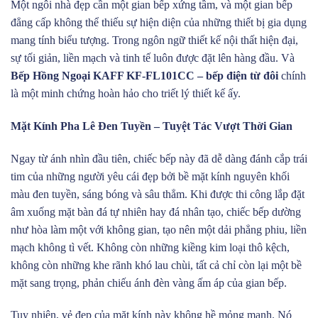
Một ngôi nhà đẹp cần một gian bếp xứng tầm, và một gian bếp
đẳng cấp không thể thiếu sự hiện diện của những thiết bị gia dụng
mang tính biểu tượng. Trong ngôn ngữ thiết kế nội thất hiện đại,
sự tối giản, liền mạch và tinh tế luôn được đặt lên hàng đầu. Và
Bếp Hồng Ngoại KAFF KF-FL101CC – bếp điện từ đôi
chính
là một minh chứng hoàn hảo cho triết lý thiết kế ấy.
Mặt Kính Pha Lê Đen Tuyền – Tuyệt Tác Vượt Thời Gian
Ngay từ ánh nhìn đầu tiên, chiếc bếp này đã dễ dàng đánh cắp trái
tim của những người yêu cái đẹp bởi bề mặt kính nguyên khối
màu đen tuyền, sáng bóng và sâu thẳm. Khi được thi công lắp đặt
âm xuống mặt bàn đá tự nhiên hay đá nhân tạo, chiếc bếp dường
như hòa làm một với không gian, tạo nên một dải phẳng phiu, liền
mạch không tì vết. Không còn những kiềng kim loại thô kệch,
không còn những khe rãnh khó lau chùi, tất cả chỉ còn lại một bề
mặt sang trọng, phản chiếu ánh đèn vàng ấm áp của gian bếp.
Tuy nhiên, vẻ đẹp của mặt kính này không hề mỏng manh. Nó