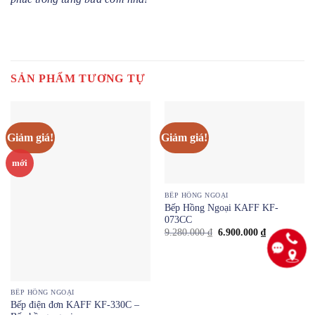
SẢN PHẨM TƯƠNG TỰ
Giảm giá!
Giảm giá!
mới
BẾP HỒNG NGOẠI
Bếp Hồng Ngoại KAFF KF-
073CC
Giá
Giá
9.280.000
₫
6.900.000
₫
gốc
hiện
là:
tại
9.280.000 ₫.
là:
6.900.000 ₫
BẾP HỒNG NGOẠI
Bếp điện đơn KAFF KF-330C –