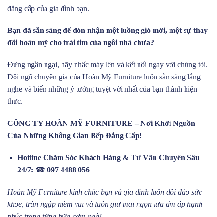
đẳng cấp của gia đình bạn.
Bạn đã sẵn sàng để đón nhận một luồng gió mới, một sự thay
đổi hoàn mỹ cho trái tim của ngôi nhà chưa?
Đừng ngần ngại, hãy nhấc máy lên và kết nối ngay với chúng tôi.
Đội ngũ chuyên gia của Hoàn Mỹ Furniture luôn sẵn sàng lắng
nghe và biến những ý tưởng tuyệt vời nhất của bạn thành hiện
thực.
CÔNG TY HOÀN MỸ FURNITURE – Nơi Khởi Nguồn
Của Những Không Gian Bếp Đẳng Cấp!
Hotline Chăm Sóc Khách Hàng & Tư Vấn Chuyên Sâu
24/7:
☎
097 4488 056
Hoàn Mỹ Furniture kính chúc bạn và gia đình luôn dồi dào sức
khỏe, tràn ngập niềm vui và luôn giữ mãi ngọn lửa ấm áp hạnh
phúc trong từng bữa cơm nhà!