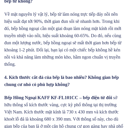
bếp từ không?
Về mặt nguyên lý vật lý, bếp từ làm nóng trực tiếp đáy nồi nên
hiệu suất đạt tới 90%, thời gian đun sôi sẽ nhanh hơn. Trong khi
đó, bếp hồng ngoại cần một giai đoạn làm nóng mặt kính rồi mới
truyền nhiệt vào nồi, hiệu suất khoảng 60-65%. Do đó, nếu cùng
đun một lượng nước, bếp hồng ngoại sẽ mất thời gian hơn bếp từ
khoảng 1-2 phút. Đổi lại, bạn lại có một chiếc bếp không hề kén
nồi và khả năng làm những món kho, hầm ngon chuẩn vị truyền
thống.
4. Kích thước cắt đá của bếp là bao nhiêu? Không gian bếp
chung cư nhỏ có phù hợp không?
Bếp Hồng Ngoại KAFF KF-FL101CC – bếp điện từ đôi
sở
hữu thông số kích thước vàng, cực kỳ phổ thông tại thị trường
Việt Nam. Kích thước mặt kính là 730 x 430 mm và kích thước
khoét lỗ đá là khoảng 680 x 390 mm. Với thông số này, cho dù
gian bếp của bạn là ở một căn hộ chung cư gọn gàng hay nhà phố