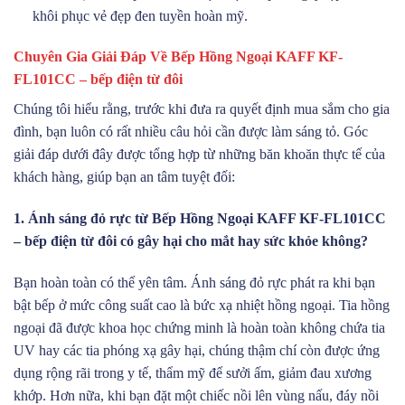
khôi phục vẻ đẹp đen tuyền hoàn mỹ.
Chuyên Gia Giải Đáp Về Bếp Hồng Ngoại KAFF KF-
FL101CC – bếp điện từ đôi
Chúng tôi hiểu rằng, trước khi đưa ra quyết định mua sắm cho gia
đình, bạn luôn có rất nhiều câu hỏi cần được làm sáng tỏ. Góc
giải đáp dưới đây được tổng hợp từ những băn khoăn thực tế của
khách hàng, giúp bạn an tâm tuyệt đối:
1. Ánh sáng đỏ rực từ Bếp Hồng Ngoại KAFF KF-FL101CC
– bếp điện từ đôi có gây hại cho mắt hay sức khỏe không?
Bạn hoàn toàn có thể yên tâm. Ánh sáng đỏ rực phát ra khi bạn
bật bếp ở mức công suất cao là bức xạ nhiệt hồng ngoại. Tia hồng
ngoại đã được khoa học chứng minh là hoàn toàn không chứa tia
UV hay các tia phóng xạ gây hại, chúng thậm chí còn được ứng
dụng rộng rãi trong y tế, thẩm mỹ để sưởi ấm, giảm đau xương
khớp. Hơn nữa, khi bạn đặt một chiếc nồi lên vùng nấu, đáy nồi