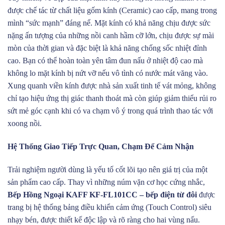
được chế tác từ chất liệu gốm kính (Ceramic) cao cấp, mang trong
mình “sức mạnh” đáng nể. Mặt kính có khả năng chịu được sức
nặng ấn tượng của những nồi canh hầm cỡ lớn, chịu được sự mài
mòn của thời gian và đặc biệt là khả năng chống sốc nhiệt đỉnh
cao. Bạn có thể hoàn toàn yên tâm đun nấu ở nhiệt độ cao mà
không lo mặt kính bị nứt vỡ nếu vô tình có nước mát văng vào.
Xung quanh viền kính được nhà sản xuất tinh tế vát mỏng, không
chỉ tạo hiệu ứng thị giác thanh thoát mà còn giúp giảm thiểu rủi ro
sứt mẻ góc cạnh khi có va chạm vô ý trong quá trình thao tác với
xoong nồi.
Hệ Thống Giao Tiếp Trực Quan, Chạm Để Cảm Nhận
Trải nghiệm người dùng là yếu tố cốt lõi tạo nên giá trị của một
sản phẩm cao cấp. Thay vì những núm vặn cơ học cứng nhắc,
Bếp Hồng Ngoại KAFF KF-FL101CC – bếp điện từ đôi
được
trang bị hệ thống bảng điều khiển cảm ứng (Touch Control) siêu
nhạy bén, được thiết kế độc lập và rõ ràng cho hai vùng nấu.