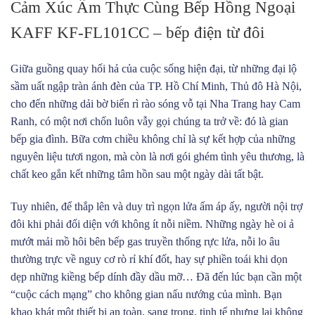
Cảm Xúc Ẩm Thực Cùng Bếp Hồng Ngoại
KAFF KF-FL101CC – bếp điện từ đôi
Giữa guồng quay hối hả của cuộc sống hiện đại, từ những đại lộ
sầm uất ngập tràn ánh đèn của TP. Hồ Chí Minh, Thủ đô Hà Nội,
cho đến những dải bờ biển rì rào sóng vỗ tại Nha Trang hay Cam
Ranh, có một nơi chốn luôn vẫy gọi chúng ta trở về: đó là gian
bếp gia đình. Bữa cơm chiều không chỉ là sự kết hợp của những
nguyên liệu tươi ngon, mà còn là nơi gói ghém tình yêu thương, là
chất keo gắn kết những tâm hồn sau một ngày dài tất bật.
Tuy nhiên, để thắp lên và duy trì ngọn lửa ấm áp ấy, người nội trợ
đôi khi phải đối diện với không ít nỗi niềm. Những ngày hè oi ả
mướt mải mồ hôi bên bếp gas truyền thống rực lửa, nỗi lo âu
thường trực về nguy cơ rò rỉ khí đốt, hay sự phiền toái khi dọn
dẹp những kiềng bếp dính đầy dầu mỡ… Đã đến lúc bạn cần một
“cuộc cách mạng” cho không gian nấu nướng của mình. Bạn
khao khát một thiết bị an toàn, sang trọng, tinh tế nhưng lại không