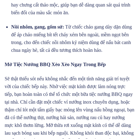
hay chưng cất thảo mộc, giúp bạn dễ dàng quan sát quá trình
biến đổi của màu sắc món ăn.
Nồi nhôm, gang, gốm sứ:
Từ chiếc chảo gang dày dặn dùng
để áp chảo miếng bít tết cháy xém bên ngoài, mềm ngọt bên
trong, cho đến chiếc nồi nhôm kỷ niệm dùng để nấu bát canh
chua ngày hè, tất cả đều tương thích hoàn hảo.
Mở Tiệc Nướng BBQ Xèo Xèo Ngay Trong Bếp
Sẽ thật thiếu sót nếu không nhắc đến một tính năng giải trí tuyệt
vời của chiếc bếp này. Nhờ việc mặt kính được làm nóng trực
tiếp, bạn hoàn toàn có thể tổ chức một bữa tiệc nướng BBQ ngay
tại nhà. Chỉ cần đặt một chiếc vỉ nướng inox chuyên dụng, hoặc
thậm chí lót một tấm giấy bạc mỏng lên vùng nấu hồng ngoại, bạn
đã có thể nướng thịt, nướng hải sản, nướng rau củ hay nướng
mực khô thơm lừng. Mỡ thừa rơi xuống mặt kính có thể dễ dàng
lau sạch bóng sau khi bếp nguội. Không khói than độc hại, không