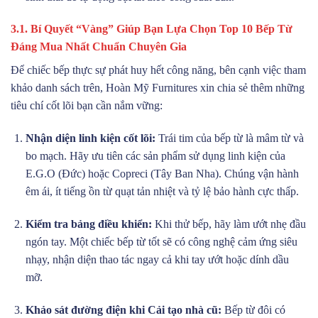
3.1. Bí Quyết “Vàng” Giúp Bạn Lựa Chọn Top 10 Bếp Từ
Đáng Mua Nhất Chuẩn Chuyên Gia
Để chiếc bếp thực sự phát huy hết công năng, bên cạnh việc tham
khảo danh sách trên, Hoàn Mỹ Furnitures xin chia sẻ thêm những
tiêu chí cốt lõi bạn cần nắm vững:
Nhận diện linh kiện cốt lõi:
Trái tim của bếp từ là mâm từ và
bo mạch. Hãy ưu tiên các sản phẩm sử dụng linh kiện của
E.G.O (Đức) hoặc Copreci (Tây Ban Nha). Chúng vận hành
êm ái, ít tiếng ồn từ quạt tản nhiệt và tỷ lệ bảo hành cực thấp.
Kiểm tra bảng điều khiển:
Khi thử bếp, hãy làm ướt nhẹ đầu
ngón tay. Một chiếc bếp từ tốt sẽ có công nghệ cảm ứng siêu
nhạy, nhận diện thao tác ngay cả khi tay ướt hoặc dính dầu
mỡ.
Khảo sát đường điện khi Cải tạo nhà cũ:
Bếp từ đôi có