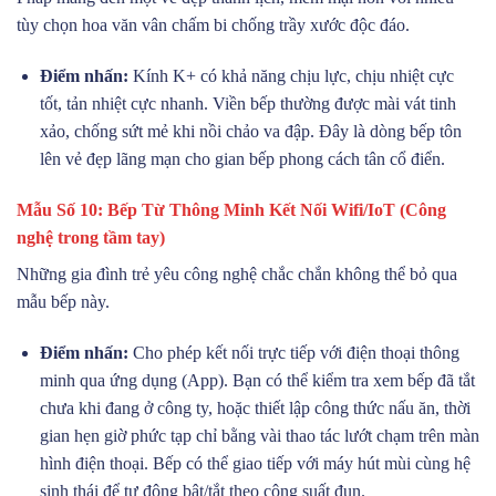
tùy chọn hoa văn vân chấm bi chống trầy xước độc đáo.
Điểm nhấn:
Kính K+ có khả năng chịu lực, chịu nhiệt cực
tốt, tản nhiệt cực nhanh. Viền bếp thường được mài vát tinh
xảo, chống sứt mẻ khi nồi chảo va đập. Đây là dòng bếp tôn
lên vẻ đẹp lãng mạn cho gian bếp phong cách tân cổ điển.
Mẫu Số 10: Bếp Từ Thông Minh Kết Nối Wifi/IoT (Công
nghệ trong tầm tay)
Những gia đình trẻ yêu công nghệ chắc chắn không thể bỏ qua
mẫu bếp này.
Điểm nhấn:
Cho phép kết nối trực tiếp với điện thoại thông
minh qua ứng dụng (App). Bạn có thể kiểm tra xem bếp đã tắt
chưa khi đang ở công ty, hoặc thiết lập công thức nấu ăn, thời
gian hẹn giờ phức tạp chỉ bằng vài thao tác lướt chạm trên màn
hình điện thoại. Bếp có thể giao tiếp với máy hút mùi cùng hệ
sinh thái để tự động bật/tắt theo công suất đun.