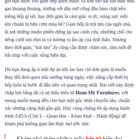
giờ bạn bước vào gian bếp quen thuộc và khẽ thở dài khi thấy mùi
gas thoang thoảng, những vết dầu mỡ cứng đầu bám chặt trên
kiềng bếp gỉ sét, hay đơn giản là cảm giác oi ức, nóng nực mỗi
khi chuẩn bị bữa cơm mùa hè? Gian bếp là trái tim của ngôi nhà,
là nơi những muộn phiền dừng lại sau cánh cửa, nhường chỗ cho
tiếng cười nói rôm rả và hương vị ấm áp của tình thân. Nhưng
theo thời gian, “trái tim” ấy cũng cần được chăm sóc, làm mới để
bắt nhịp với cuộc sống hiện đại.
Dù bạn đang ấp ủ một dự án lớn lao hay chỉ đơn giản là muốn
thay đổi thói quen nấu nướng hàng ngày, việc nâng cấp thiết bị
bếp luôn là bước đi đầu tiên và quan trọng nhất. Bài viết này được
chắp bút bằng tất cả sự thấu hiểu từ
Hoàn Mỹ Furnitures
, với
mong muốn mang đến cho bạn một góc nhìn chuyên sâu, chuẩn
xác nhưng cũng thật gần gũi. Hãy cùng chúng tôi áp dụng hành
trình AIDA (Chú ý – Quan tâm – Khao khát – Hành động) để
khám phá không gian ẩm thực mơ ước nhé.
Khám phá thêm những mẫu
bếp từ
hiện đại