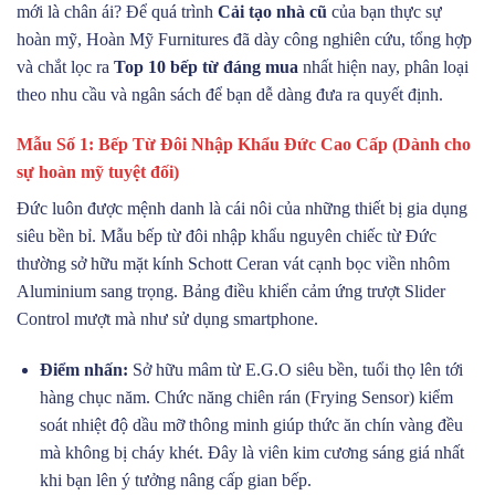
mới là chân ái? Để quá trình
Cải tạo nhà cũ
của bạn thực sự
hoàn mỹ, Hoàn Mỹ Furnitures đã dày công nghiên cứu, tổng hợp
và chắt lọc ra
Top 10 bếp từ đáng mua
nhất hiện nay, phân loại
theo nhu cầu và ngân sách để bạn dễ dàng đưa ra quyết định.
Mẫu Số 1: Bếp Từ Đôi Nhập Khẩu Đức Cao Cấp (Dành cho
sự hoàn mỹ tuyệt đối)
Đức luôn được mệnh danh là cái nôi của những thiết bị gia dụng
siêu bền bỉ. Mẫu bếp từ đôi nhập khẩu nguyên chiếc từ Đức
thường sở hữu mặt kính Schott Ceran vát cạnh bọc viền nhôm
Aluminium sang trọng. Bảng điều khiển cảm ứng trượt Slider
Control mượt mà như sử dụng smartphone.
Điểm nhấn:
Sở hữu mâm từ E.G.O siêu bền, tuổi thọ lên tới
hàng chục năm. Chức năng chiên rán (Frying Sensor) kiểm
soát nhiệt độ dầu mỡ thông minh giúp thức ăn chín vàng đều
mà không bị cháy khét. Đây là viên kim cương sáng giá nhất
khi bạn lên ý tưởng nâng cấp gian bếp.