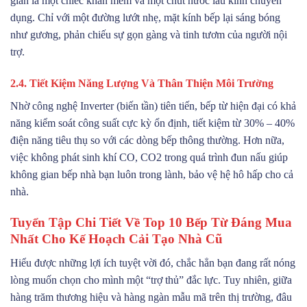
giản là một chiếc khăn mềm và một chút nước lau kính chuyên
dụng. Chỉ với một đường lướt nhẹ, mặt kính bếp lại sáng bóng
như gương, phản chiếu sự gọn gàng và tinh tươm của người nội
trợ.
2.4. Tiết Kiệm Năng Lượng Và Thân Thiện Môi Trường
Nhờ công nghệ Inverter (biến tần) tiên tiến, bếp từ hiện đại có khả
năng kiểm soát công suất cực kỳ ổn định, tiết kiệm từ 30% – 40%
điện năng tiêu thụ so với các dòng bếp thông thường. Hơn nữa,
việc không phát sinh khí CO, CO2 trong quá trình đun nấu giúp
không gian bếp nhà bạn luôn trong lành, bảo vệ hệ hô hấp cho cả
nhà.
Tuyển Tập Chi Tiết Về Top 10 Bếp Từ Đáng Mua
Nhất Cho Kế Hoạch Cải Tạo Nhà Cũ
Hiểu được những lợi ích tuyệt vời đó, chắc hẳn bạn đang rất nóng
lòng muốn chọn cho mình một “trợ thủ” đắc lực. Tuy nhiên, giữa
hàng trăm thương hiệu và hàng ngàn mẫu mã trên thị trường, đâu