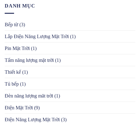
luận
Trời
Mặt
DANH MỤC
ở
Trời
Lắp
Mái
Điện
Nhà
Mặt
Xưởng
Trời
Bếp từ
(3)
Mái
Nhà
Cho
Lắp Điện Năng Lượng Mặt Trời
(1)
Gia
Đình
Pin Mặt Trời
(1)
Tấm năng lượng mặt trời
(1)
Thiết kế
(1)
Tủ bếp
(1)
Đèn năng lượng măt trời
(1)
Điện Mặt Trời
(9)
Điện Năng Lượng Mặt Trời
(3)