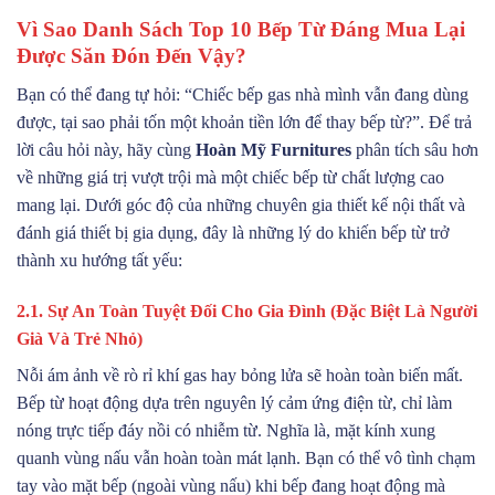
Vì Sao Danh Sách Top 10 Bếp Từ Đáng Mua Lại
Được Săn Đón Đến Vậy?
Bạn có thể đang tự hỏi: “Chiếc bếp gas nhà mình vẫn đang dùng
được, tại sao phải tốn một khoản tiền lớn để thay bếp từ?”. Để trả
lời câu hỏi này, hãy cùng
Hoàn Mỹ Furnitures
phân tích sâu hơn
về những giá trị vượt trội mà một chiếc bếp từ chất lượng cao
mang lại. Dưới góc độ của những chuyên gia thiết kế nội thất và
đánh giá thiết bị gia dụng, đây là những lý do khiến bếp từ trở
thành xu hướng tất yếu:
2.1. Sự An Toàn Tuyệt Đối Cho Gia Đình (Đặc Biệt Là Người
Già Và Trẻ Nhỏ)
Nỗi ám ảnh về rò rỉ khí gas hay bỏng lửa sẽ hoàn toàn biến mất.
Bếp từ hoạt động dựa trên nguyên lý cảm ứng điện từ, chỉ làm
nóng trực tiếp đáy nồi có nhiễm từ. Nghĩa là, mặt kính xung
quanh vùng nấu vẫn hoàn toàn mát lạnh. Bạn có thể vô tình chạm
tay vào mặt bếp (ngoài vùng nấu) khi bếp đang hoạt động mà