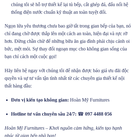
chúng tôi sẽ hỗ trợ thiết kế lại tủ bếp, cắt ghép đá, đấu nối hệ
thống điện nước chuẩn kỹ thuật an toàn tuyệt đối.
Ngọn lửa yêu thương chưa bao giờ tắt trong gian bếp của bạn, nó
chỉ đang chờ được thắp lên một cách an toàn, hiện đại và rực rỡ
hơn. Đừng chần chừ để những bữa ăn gia đình phải chịu cảnh oi
bức, mệt mỏi. Sự thay đổi ngoạn mục cho không gian sống của
bạn chỉ cách một cuộc gọi!
Hãy liên hệ ngay với chúng tôi để nhận được báo giá ưu đãi độc
quyền và sự tư vấn tận tình nhất từ các chuyên gia thiết kế nội
thất hàng đầu:
Đơn vị kiến tạo không gian:
Hoàn Mỹ Furnitures
Hotline tư vấn chuyên sâu 24/7:
☎
097 4488 056
Hoàn Mỹ Furnitures – Khơi nguồn cảm hứng, kiến tạo hạnh
phúc từ gian bếp nhà bạn!