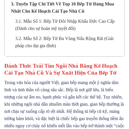
3. Tuyển Tập Chi Tiết Về Top 10 Bếp Từ Đáng Mua
Nhất Cho Kế Hoạch Cải Tạo Nhà Cũ
3.1. Mẫu Số 1: Bếp Từ Đôi Nhập Khẩu Đức Cao Cấp
(Dành cho sự hoàn mỹ tuyệt đối)
3.2. Mẫu Số 2: Bếp Từ Ba Vùng Nấu Rộng Rãi (Giải
pháp cho đại gia đình)
3.3. Mẫu Số 3: Bếp Từ Đôi Tầm Trung Tích Hợp
Inverter (Ngôi sao của tính thực dụng)
Đánh Thức Trái Tim Ngôi Nhà Bằng Kế Hoạch
Cải Tạo Nhà Cũ Và Sự Xuất Hiện Của Bếp Từ
3.4. Mẫu Số 4: Bếp Từ Kết Hợp Hồng Ngoại (Bếp Điện
Từ – Sự linh hoạt tối đa)
Trong văn hóa của người Việt, gian bếp mang một ý nghĩa tâm
linh và tinh thần vô cùng sâu sắc. Bếp là nơi giữ lửa, là biểu
3.5. Mẫu Số 5: Bếp Từ Thiết Kế Domino Gọn Gàng
tượng của sự ấm no, hạnh phúc và gắn kết các thế hệ. Tuy nhiên,
(Tuyệt tác cho không gian nhỏ)
khi những ngôi nhà dần nhuốm màu thời gian, gian bếp thường là
3.6. Mẫu Số 6: Bếp Từ Đơn Đa Năng (Người bạn đồng
nơi chịu sự xuống cấp rõ rệt nhất. Hệ thống tủ bếp cũ kỹ, mảng
hành cơ động)
tường bám khói, và đặc biệt là chiếc bếp gas truyền thống tiềm ẩn
3.7. Mẫu Số 7: Bếp Từ Toàn Vùng Nấu (Free Zone –
nhiều nguy cơ cháy nổ khiến mỗi lần vào bếp trở thành một “cuộc