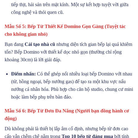
tiếp thịt, hải sản trên mặt kính. Một sự kết hợp tuyệt vời giữa
công nghệ và thói quen cũ.
Mẫu Số 5: Bếp Từ Thiết Kế Domino Gọn Gàng (Tuyệt tác
cho không gian nhỏ)
Bạn đang
Cải tạo nhà cũ
nhưng diện tích gian bếp lại quá khiêm
tốn? Bếp Domino với thiết kế dọc nhỏ gọn (thường chỉ rộng
khoảng 30cm) là lời giải đáp.
Điểm nhấn:
Có thể ghép nối nhiều loại bếp Domino với nhau
(từ, hồng ngoại, bếp nướng gas) để tạo ra một khu vực nấu
nướng cá nhân hóa. Phù hợp cho căn hộ studio, chung cư mini
hoặc làm bếp phụ trên bàn đảo.
Mẫu Số 6: Bếp Từ Đơn Đa Năng (Người bạn đồng hành cơ
động)
Dù không phải là thiết bị lắp âm cố định, nhưng bếp từ đơn cao
cấp vẫn chễm chệ nằm trong
Top 10 bếp từ đáng mua
bởi tính