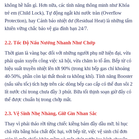
không hề hấn gì. Hơn nữa, các tính năng thông minh như Khóa
trẻ em (Child Lock), Tự động ngắt khi nước tràn (Overflow
Protection), hay Cảnh báo nhiệt dư (Residual Heat) là những tấm
khiên vững chắc bảo vệ gia đình bạn 24/7.
2.2. Tốc Độ Nấu Nướng Nhanh Như Chớp
Thời gian là vàng bạc đối với những người phụ nữ hiện đại, vừa
phải quán xuyến công việc xã hội, vừa chăm lo tổ ấm. Bếp từ có
hiệu suất truyền nhiệt lên tới 90% (trong khi bếp gas chỉ khoảng
40-50%, phần còn lại thất thoát ra không khí). Tính năng Booster
(nấu siêu tốc) tích hợp trên các dòng bếp cao cấp có thể đun sôi 2
lít nước chỉ trong chưa đầy 3 phút. Bữa tối thịnh soạn giờ đây có
thể được chuẩn bị trong chớp mắt.
2.3. Vệ Sinh Nhẹ Nhàng, Giữ Gìn Nhan Sắc
Thay vì phải tháo rời từng chiếc kiềng bám đầy dầu mỡ, hì hục
chà rửa bằng hóa chất độc hại, với bếp từ, việc vệ sinh chỉ đơn