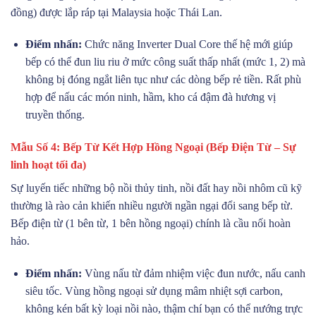
đồng) được lắp ráp tại Malaysia hoặc Thái Lan.
Điểm nhấn:
Chức năng Inverter Dual Core thế hệ mới giúp
bếp có thể đun liu riu ở mức công suất thấp nhất (mức 1, 2) mà
không bị đóng ngắt liên tục như các dòng bếp rẻ tiền. Rất phù
hợp để nấu các món ninh, hầm, kho cá đậm đà hương vị
truyền thống.
Mẫu Số 4: Bếp Từ Kết Hợp Hồng Ngoại (Bếp Điện Từ – Sự
linh hoạt tối đa)
Sự luyến tiếc những bộ nồi thủy tinh, nồi đất hay nồi nhôm cũ kỹ
thường là rào cản khiến nhiều người ngần ngại đổi sang bếp từ.
Bếp điện từ (1 bên từ, 1 bên hồng ngoại) chính là cầu nối hoàn
hảo.
Điểm nhấn:
Vùng nấu từ đảm nhiệm việc đun nước, nấu canh
siêu tốc. Vùng hồng ngoại sử dụng mâm nhiệt sợi carbon,
không kén bất kỳ loại nồi nào, thậm chí bạn có thể nướng trực