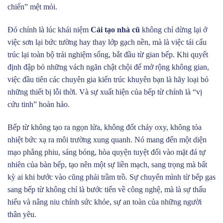
Đỉnh cao của công nghệ)
chiến” mệt mỏi.
3.8. Mẫu Số 8: Bếp Từ Tích Hợp Hút Mùi Dưới Mặt
Đó chính là lúc khái niệm
Cải tạo nhà cũ
không chỉ dừng lại ở
Bàn (Sự đột phá không gian)
việc sơn lại bức tường hay thay lớp gạch nền, mà là việc tái cấu
3.9. Mẫu Số 9: Bếp Từ Mặt Kính K EuroKera (Nét lãng
trúc lại toàn bộ trải nghiệm sống, bắt đầu từ gian bếp. Khi quyết
mạn từ nước Pháp)
định đập bỏ những vách ngăn chật chội để mở rộng không gian,
việc đầu tiên các chuyên gia kiến trúc khuyên bạn là hãy loại bỏ
3.10. Mẫu Số 10: Bếp Từ Thông Minh Kết Nối Wifi/IoT
những thiết bị lỗi thời. Và sự xuất hiện của bếp từ chính là “vị
(Công nghệ trong tầm tay)
cứu tinh” hoàn hảo.
3.11. 3.1. Bí Quyết “Vàng” Giúp Bạn Lựa Chọn Top 10
Bếp Từ Đáng Mua Nhất Chuẩn Chuyên Gia
Bếp từ không tạo ra ngọn lửa, không đốt cháy oxy, không tỏa
nhiệt bức xạ ra môi trường xung quanh. Nó mang đến một diện
4. Gửi Gắm Niềm Tin Tại Hoàn Mỹ Furnitures – Biến
mạo phẳng phiu, sáng bóng, hòa quyện tuyệt đối vào mặt đá tự
Ước Mơ Thành Hiện Thực Ngay Hôm Nay
nhiên của bàn bếp, tạo nên một sự liền mạch, sang trọng mà bất
kỳ ai khi bước vào cũng phải trầm trồ. Sự chuyển mình từ bếp gas
sang bếp từ không chỉ là bước tiến về công nghệ, mà là sự thấu
hiểu và nâng niu chính sức khỏe, sự an toàn của những người
thân yêu.