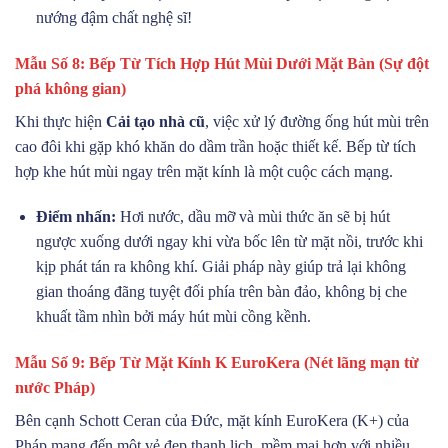
nướng đậm chất nghệ sĩ!
Mẫu Số 8: Bếp Từ Tích Hợp Hút Mùi Dưới Mặt Bàn (Sự đột
phá không gian)
Khi thực hiện
Cải tạo nhà cũ
, việc xử lý đường ống hút mùi trên
cao đôi khi gặp khó khăn do dầm trần hoặc thiết kế. Bếp từ tích
hợp khe hút mùi ngay trên mặt kính là một cuộc cách mạng.
Điểm nhấn:
Hơi nước, dầu mỡ và mùi thức ăn sẽ bị hút
ngược xuống dưới ngay khi vừa bốc lên từ mặt nồi, trước khi
kịp phát tán ra không khí. Giải pháp này giúp trả lại không
gian thoáng đãng tuyệt đối phía trên bàn đảo, không bị che
khuất tầm nhìn bởi máy hút mùi cồng kềnh.
Mẫu Số 9: Bếp Từ Mặt Kính K EuroKera (Nét lãng mạn từ
nước Pháp)
Bên cạnh Schott Ceran của Đức, mặt kính EuroKera (K+) của
Pháp mang đến một vẻ đẹp thanh lịch, mềm mại hơn với nhiều