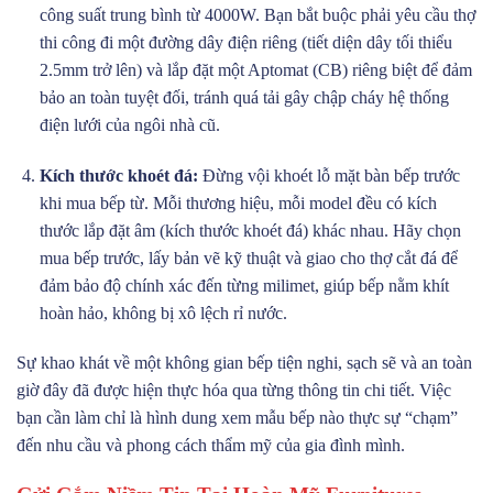
công suất trung bình từ 4000W. Bạn bắt buộc phải yêu cầu thợ
thi công đi một đường dây điện riêng (tiết diện dây tối thiểu
2.5mm trở lên) và lắp đặt một Aptomat (CB) riêng biệt để đảm
bảo an toàn tuyệt đối, tránh quá tải gây chập cháy hệ thống
điện lưới của ngôi nhà cũ.
Kích thước khoét đá:
Đừng vội khoét lỗ mặt bàn bếp trước
khi mua bếp từ. Mỗi thương hiệu, mỗi model đều có kích
thước lắp đặt âm (kích thước khoét đá) khác nhau. Hãy chọn
mua bếp trước, lấy bản vẽ kỹ thuật và giao cho thợ cắt đá để
đảm bảo độ chính xác đến từng milimet, giúp bếp nằm khít
hoàn hảo, không bị xô lệch rỉ nước.
Sự khao khát về một không gian bếp tiện nghi, sạch sẽ và an toàn
giờ đây đã được hiện thực hóa qua từng thông tin chi tiết. Việc
bạn cần làm chỉ là hình dung xem mẫu bếp nào thực sự “chạm”
đến nhu cầu và phong cách thẩm mỹ của gia đình mình.