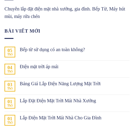
Chuyên lắp đặt điện mặt nhà xưởng, gia đình. Bếp Từ, Máy hút
mùi, máy rửa chén
BÀI VIẾT MỚI
Bếp từ sử dụng có an toàn không?
05
Th5
Không
có
bình
Điện mặt trời áp mái
04
luận
ở
Th5
Không
Bếp
có
từ
bình
sử
Bảng Giá Lắp Điện Năng Lượng Mặt Trời
03
luận
dụng
ở
Th5
Không
có
Điện
có
an
mặt
bình
toàn
trời
Lắp Đặt Điện Mặt Trời Mái Nhà Xưởng
01
luận
không?
áp
ở
Th5
Không
mái
Bảng
có
Giá
bình
Lắp
Lắp Điện Mặt Trời Mái Nhà Cho Gia Đình
01
luận
Điện
ở
Th5
Không
Năng
Lắp
có
Lượng
Đặt
bình
Mặt
Điện