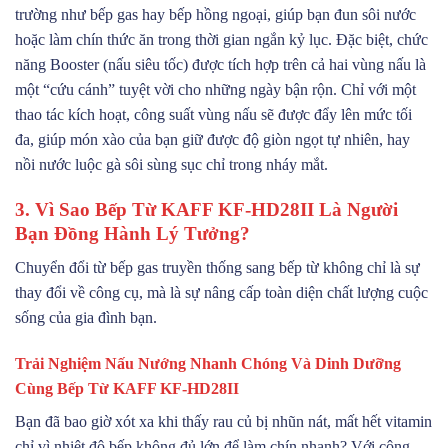
trường như bếp gas hay bếp hồng ngoại, giúp bạn đun sôi nước
hoặc làm chín thức ăn trong thời gian ngắn kỷ lục. Đặc biệt, chức
năng Booster (nấu siêu tốc) được tích hợp trên cả hai vùng nấu là
một “cứu cánh” tuyệt vời cho những ngày bận rộn. Chỉ với một
thao tác kích hoạt, công suất vùng nấu sẽ được đẩy lên mức tối
đa, giúp món xào của bạn giữ được độ giòn ngọt tự nhiên, hay
nồi nước luộc gà sôi sùng sục chỉ trong nháy mắt.
3. Vì Sao Bếp Từ KAFF KF-HD28II Là Người
Bạn Đồng Hành Lý Tưởng?
Chuyển đổi từ bếp gas truyền thống sang bếp từ không chỉ là sự
thay đổi về công cụ, mà là sự nâng cấp toàn diện chất lượng cuộc
sống của gia đình bạn.
Trải Nghiệm Nấu Nướng Nhanh Chóng Và Dinh Dưỡng
Cùng Bếp Từ KAFF KF-HD28II
Bạn đã bao giờ xót xa khi thấy rau củ bị nhũn nát, mất hết vitamin
chỉ vì nhiệt độ bếp không đủ lớn để làm chín nhanh? Với công