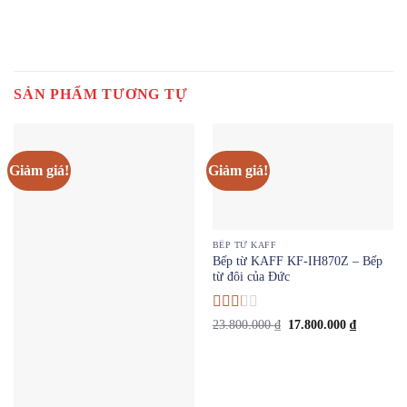
SẢN PHẨM TƯƠNG TỰ
Giảm giá!
Giảm giá!
BẾP TỪ KAFF
Bếp từ KAFF KF-IH870Z – Bếp
từ đôi của Đức
Được
Giá
Giá
23.800.000
₫
17.800.000
₫
gốc
hiện
xếp
là:
tại
hạng
23.800.000 ₫.
là:
2
5
17.800.00
sao