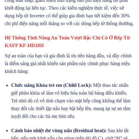
công suất thấp, giảm thiểu tình trạng hao phí điện năng do phải
khởi động lại liên tục. Theo các kiểm nghiệm thực tế, việc sử
dụng bếp từ Inverter có thể giúp gia đình bạn tiết kiệm đến 30%
chi phí điện năng mỗi tháng so với các dòng bếp từ thông thường.
Hệ Thống Tính Năng An Toàn Vượt Bậc Chỉ Có Ở Bếp Từ
KAFF KF-HD28II
Sự an toàn của bạn và gia đình là ưu tiên hàng đầu, và đây chính
là điểm sáng giá nhất khiến sản phẩm này chinh phục hàng triệu
khách hàng:
Chức năng Khóa trẻ em (Child Lock):
Một thao tác nhấn
giữ phím khóa sẽ làm vô hiệu hóa toàn bộ bảng điều khiển.
Trẻ nhỏ dù có vô tình chạm vào mặt bếp cũng không thể làm
thay đổi các thiết lập nấu hay bật bếp lên, mang lại sự an tâm
tuyệt đối cho các bà mẹ bỉm sữa.
Cảnh báo nhiệt dư vùng nấu (Residual heat):
Sau khi tắt
bếp, nếu mặt kính vẫn còn nóng (trên 60 độ C), chữ “H” sẽ