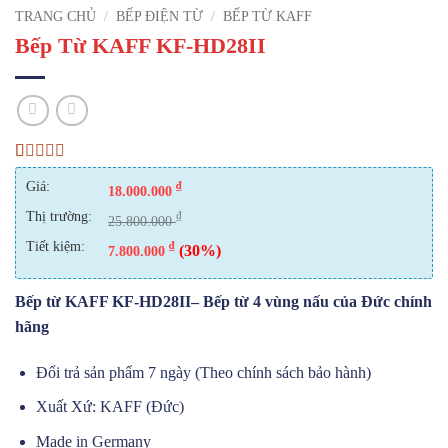
TRANG CHỦ
/
BẾP ĐIỆN TỪ
/
BẾP TỪ KAFF
Bếp Từ KAFF KF-HD28II
3.5
2
trên
Giá:
₫
5 dựa
18.000.000
trên
Thị trường:
₫
đánh giá
25.800.000
Tiết kiệm:
₫
(30%)
7.800.000
Bếp từ KAFF KF-HD28II– Bếp từ 4 vùng nấu của Đức chính
hãng
Đổi trả sản phẩm 7 ngày (Theo chính sách bảo hành)
Xuất Xứ: KAFF (Đức)
Made in Germany