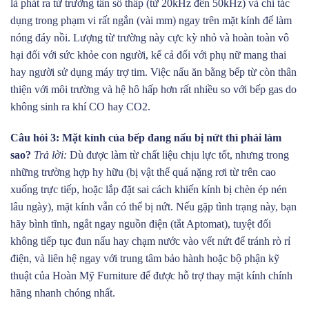
là phát ra từ trường tần số thấp (từ 20kHz đến 50kHz) và chỉ tác
dụng trong phạm vi rất ngắn (vài mm) ngay trên mặt kính để làm
nóng đáy nồi. Lượng từ trường này cực kỳ nhỏ và hoàn toàn vô
hại đối với sức khỏe con người, kể cả đối với phụ nữ mang thai
hay người sử dụng máy trợ tim. Việc nấu ăn bằng bếp từ còn thân
thiện với môi trường và hệ hô hấp hơn rất nhiều so với bếp gas do
không sinh ra khí CO hay CO2.
Câu hỏi 3: Mặt kính của bếp đang nấu bị nứt thì phải làm
sao?
Trả lời:
Dù được làm từ chất liệu chịu lực tốt, nhưng trong
những trường hợp hy hữu (bị vật thể quá nặng rơi từ trên cao
xuống trực tiếp, hoặc lắp đặt sai cách khiến kính bị chèn ép nén
lâu ngày), mặt kính vẫn có thể bị nứt. Nếu gặp tình trạng này, bạn
hãy bình tĩnh, ngắt ngay nguồn điện (tắt Aptomat), tuyệt đối
không tiếp tục đun nấu hay chạm nước vào vết nứt để tránh rò rỉ
điện, và liên hệ ngay với trung tâm bảo hành hoặc bộ phận kỹ
thuật của Hoàn Mỹ Furniture để được hỗ trợ thay mặt kính chính
hãng nhanh chóng nhất.