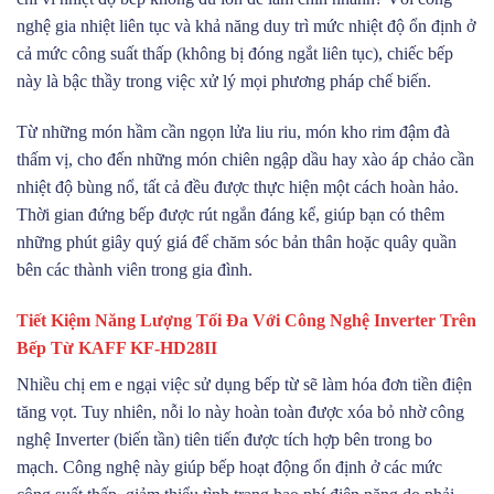
nghệ gia nhiệt liên tục và khả năng duy trì mức nhiệt độ ổn định ở
cả mức công suất thấp (không bị đóng ngắt liên tục), chiếc bếp
này là bậc thầy trong việc xử lý mọi phương pháp chế biến.
Từ những món hầm cần ngọn lửa liu riu, món kho rim đậm đà
thấm vị, cho đến những món chiên ngập dầu hay xào áp chảo cần
nhiệt độ bùng nổ, tất cả đều được thực hiện một cách hoàn hảo.
Thời gian đứng bếp được rút ngắn đáng kể, giúp bạn có thêm
những phút giây quý giá để chăm sóc bản thân hoặc quây quần
bên các thành viên trong gia đình.
Tiết Kiệm Năng Lượng Tối Đa Với Công Nghệ Inverter Trên
Bếp Từ KAFF KF-HD28II
Nhiều chị em e ngại việc sử dụng bếp từ sẽ làm hóa đơn tiền điện
tăng vọt. Tuy nhiên, nỗi lo này hoàn toàn được xóa bỏ nhờ công
nghệ Inverter (biến tần) tiên tiến được tích hợp bên trong bo
mạch. Công nghệ này giúp bếp hoạt động ổn định ở các mức