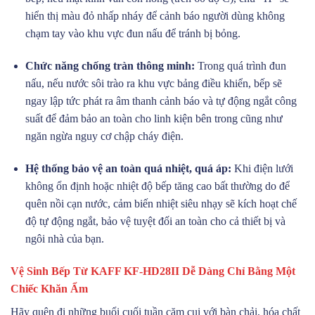
hiển thị màu đỏ nhấp nháy để cảnh báo người dùng không
chạm tay vào khu vực đun nấu để tránh bị bỏng.
Chức năng chống tràn thông minh:
Trong quá trình đun
nấu, nếu nước sôi trào ra khu vực bảng điều khiển, bếp sẽ
ngay lập tức phát ra âm thanh cảnh báo và tự động ngắt công
suất để đảm bảo an toàn cho linh kiện bên trong cũng như
ngăn ngừa nguy cơ chập cháy điện.
Hệ thống bảo vệ an toàn quá nhiệt, quá áp:
Khi điện lưới
không ổn định hoặc nhiệt độ bếp tăng cao bất thường do để
quên nồi cạn nước, cảm biến nhiệt siêu nhạy sẽ kích hoạt chế
độ tự động ngắt, bảo vệ tuyệt đối an toàn cho cả thiết bị và
ngôi nhà của bạn.
Vệ Sinh Bếp Từ KAFF KF-HD28II Dễ Dàng Chỉ Bằng Một
Chiếc Khăn Ẩm
Hãy quên đi những buổi cuối tuần cặm cụi với bàn chải, hóa chất