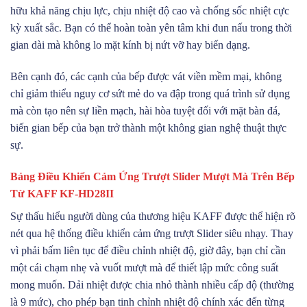
hữu khả năng chịu lực, chịu nhiệt độ cao và chống sốc nhiệt cực
kỳ xuất sắc. Bạn có thể hoàn toàn yên tâm khi đun nấu trong thời
gian dài mà không lo mặt kính bị nứt vỡ hay biến dạng.
Bên cạnh đó, các cạnh của bếp được vát viền mềm mại, không
chỉ giảm thiểu nguy cơ sứt mẻ do va đập trong quá trình sử dụng
mà còn tạo nên sự liền mạch, hài hòa tuyệt đối với mặt bàn đá,
biến gian bếp của bạn trở thành một không gian nghệ thuật thực
sự.
Bảng Điều Khiển Cảm Ứng Trượt Slider Mượt Mà Trên Bếp
Từ KAFF KF-HD28II
Sự thấu hiểu người dùng của thương hiệu KAFF được thể hiện rõ
nét qua hệ thống điều khiển cảm ứng trượt Slider siêu nhạy. Thay
vì phải bấm liên tục để điều chỉnh nhiệt độ, giờ đây, bạn chỉ cần
một cái chạm nhẹ và vuốt mượt mà để thiết lập mức công suất
mong muốn. Dải nhiệt được chia nhỏ thành nhiều cấp độ (thường
là 9 mức), cho phép bạn tinh chỉnh nhiệt độ chính xác đến từng