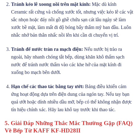
Tránh kéo lê xoong nồi trên mặt kính:
Mặc dù kính
Ceramic rất cứng và chống xước tốt, nhưng việc kéo lê các vật
sắc nhọn hoặc đáy nồi gồ ghề chứa sạn cát lâu ngày sẽ làm
xước bề mặt, làm mất đi độ bóng bẩy thẩm mỹ ban đầu. Luôn
nhắc nhở bản thân nhấc nồi lên khi cần di chuyển vị trí.
Tránh để nước tràn ra mạch điện:
Nếu nước bị trào ra
ngoài, hãy nhanh chóng tắt bếp, dùng khăn khô thấm sạch
nước để tránh nước thấm vào các khe hở của mặt kính đi
xuống bo mạch bên dưới.
Hạn chế các thao tác bằng tay ướt:
Bảng điều khiển cảm
ứng hoạt động dựa trên điện dung của ngón tay. Nếu tay bạn
quá ướt hoặc dính nhiều dầu mỡ, bếp có thể không nhận được
tín hiệu chính xác. Hãy lau khô tay trước khi thao tác.
5. Giải Đáp Những Thắc Mắc Thường Gặp (FAQ)
Về Bếp Từ KAFF KF-HD28II