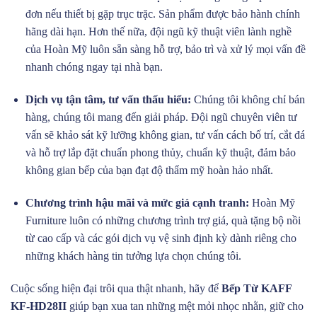
đơn nếu thiết bị gặp trục trặc. Sản phẩm được bảo hành chính
hãng dài hạn. Hơn thế nữa, đội ngũ kỹ thuật viên lành nghề
của Hoàn Mỹ luôn sẵn sàng hỗ trợ, bảo trì và xử lý mọi vấn đề
nhanh chóng ngay tại nhà bạn.
Dịch vụ tận tâm, tư vấn thấu hiểu:
Chúng tôi không chỉ bán
hàng, chúng tôi mang đến giải pháp. Đội ngũ chuyên viên tư
vấn sẽ khảo sát kỹ lưỡng không gian, tư vấn cách bố trí, cắt đá
và hỗ trợ lắp đặt chuẩn phong thủy, chuẩn kỹ thuật, đảm bảo
không gian bếp của bạn đạt độ thẩm mỹ hoàn hảo nhất.
Chương trình hậu mãi và mức giá cạnh tranh:
Hoàn Mỹ
Furniture luôn có những chương trình trợ giá, quà tặng bộ nồi
từ cao cấp và các gói dịch vụ vệ sinh định kỳ dành riêng cho
những khách hàng tin tưởng lựa chọn chúng tôi.
Cuộc sống hiện đại trôi qua thật nhanh, hãy để
Bếp Từ KAFF
KF-HD28II
giúp bạn xua tan những mệt mỏi nhọc nhằn, giữ cho