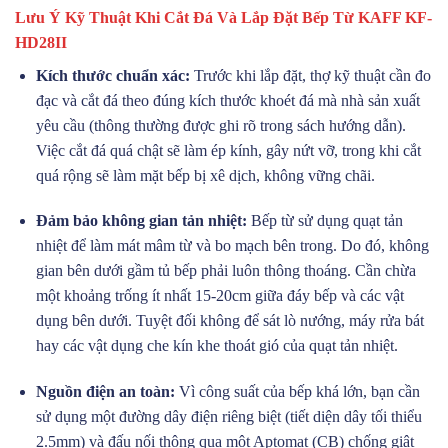
Lưu Ý Kỹ Thuật Khi Cắt Đá Và Lắp Đặt Bếp Từ KAFF KF-
HD28II
Kích thước chuẩn xác:
Trước khi lắp đặt, thợ kỹ thuật cần đo
đạc và cắt đá theo đúng kích thước khoét đá mà nhà sản xuất
yêu cầu (thông thường được ghi rõ trong sách hướng dẫn).
Việc cắt đá quá chật sẽ làm ép kính, gây nứt vỡ, trong khi cắt
quá rộng sẽ làm mặt bếp bị xê dịch, không vững chãi.
Đảm bảo không gian tản nhiệt:
Bếp từ sử dụng quạt tản
nhiệt để làm mát mâm từ và bo mạch bên trong. Do đó, không
gian bên dưới gầm tủ bếp phải luôn thông thoáng. Cần chừa
một khoảng trống ít nhất 15-20cm giữa đáy bếp và các vật
dụng bên dưới. Tuyệt đối không để sát lò nướng, máy rửa bát
hay các vật dụng che kín khe thoát gió của quạt tản nhiệt.
Nguồn điện an toàn:
Vì công suất của bếp khá lớn, bạn cần
sử dụng một đường dây điện riêng biệt (tiết diện dây tối thiểu
2.5mm) và đấu nối thông qua một Aptomat (CB) chống giật