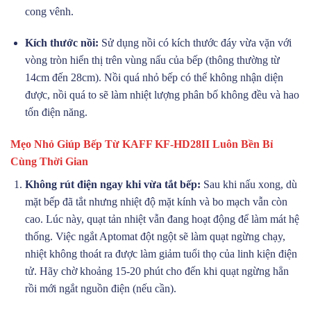
cong vênh.
Kích thước nồi:
Sử dụng nồi có kích thước đáy vừa vặn với
vòng tròn hiển thị trên vùng nấu của bếp (thông thường từ
14cm đến 28cm). Nồi quá nhỏ bếp có thể không nhận diện
được, nồi quá to sẽ làm nhiệt lượng phân bố không đều và hao
tốn điện năng.
Mẹo Nhỏ Giúp Bếp Từ KAFF KF-HD28II Luôn Bền Bỉ
Cùng Thời Gian
Không rút điện ngay khi vừa tắt bếp:
Sau khi nấu xong, dù
mặt bếp đã tắt nhưng nhiệt độ mặt kính và bo mạch vẫn còn
cao. Lúc này, quạt tản nhiệt vẫn đang hoạt động để làm mát hệ
thống. Việc ngắt Aptomat đột ngột sẽ làm quạt ngừng chạy,
nhiệt không thoát ra được làm giảm tuổi thọ của linh kiện điện
tử. Hãy chờ khoảng 15-20 phút cho đến khi quạt ngừng hẳn
rồi mới ngắt nguồn điện (nếu cần).