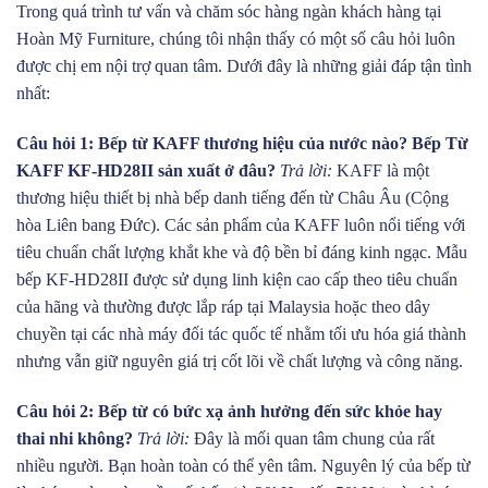
Trong quá trình tư vấn và chăm sóc hàng ngàn khách hàng tại
Hoàn Mỹ Furniture, chúng tôi nhận thấy có một số câu hỏi luôn
được chị em nội trợ quan tâm. Dưới đây là những giải đáp tận tình
nhất:
Câu hỏi 1: Bếp từ KAFF thương hiệu của nước nào? Bếp Từ
KAFF KF-HD28II sản xuất ở đâu?
Trả lời:
KAFF là một
thương hiệu thiết bị nhà bếp danh tiếng đến từ Châu Âu (Cộng
hòa Liên bang Đức). Các sản phẩm của KAFF luôn nổi tiếng với
tiêu chuẩn chất lượng khắt khe và độ bền bỉ đáng kinh ngạc. Mẫu
bếp KF-HD28II được sử dụng linh kiện cao cấp theo tiêu chuẩn
của hãng và thường được lắp ráp tại Malaysia hoặc theo dây
chuyền tại các nhà máy đối tác quốc tế nhằm tối ưu hóa giá thành
nhưng vẫn giữ nguyên giá trị cốt lõi về chất lượng và công năng.
Câu hỏi 2: Bếp từ có bức xạ ảnh hưởng đến sức khỏe hay
thai nhi không?
Trả lời:
Đây là mối quan tâm chung của rất
nhiều người. Bạn hoàn toàn có thể yên tâm. Nguyên lý của bếp từ