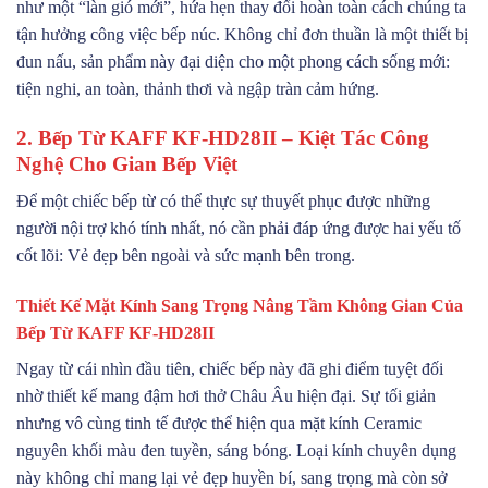
như một “làn gió mới”, hứa hẹn thay đổi hoàn toàn cách chúng ta
tận hưởng công việc bếp núc. Không chỉ đơn thuần là một thiết bị
đun nấu, sản phẩm này đại diện cho một phong cách sống mới:
tiện nghi, an toàn, thảnh thơi và ngập tràn cảm hứng.
2. Bếp Từ KAFF KF-HD28II – Kiệt Tác Công
Nghệ Cho Gian Bếp Việt
Để một chiếc bếp từ có thể thực sự thuyết phục được những
người nội trợ khó tính nhất, nó cần phải đáp ứng được hai yếu tố
cốt lõi: Vẻ đẹp bên ngoài và sức mạnh bên trong.
Thiết Kế Mặt Kính Sang Trọng Nâng Tầm Không Gian Của
Bếp Từ KAFF KF-HD28II
Ngay từ cái nhìn đầu tiên, chiếc bếp này đã ghi điểm tuyệt đối
nhờ thiết kế mang đậm hơi thở Châu Âu hiện đại. Sự tối giản
nhưng vô cùng tinh tế được thể hiện qua mặt kính Ceramic
nguyên khối màu đen tuyền, sáng bóng. Loại kính chuyên dụng
này không chỉ mang lại vẻ đẹp huyền bí, sang trọng mà còn sở