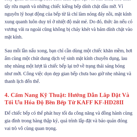
tẩy rửa mạnh và những chiếc kiềng bếp dính chặt dầu mỡ. Vì
nguyên lý hoạt động của bếp từ là chỉ làm nóng đáy nồi, mặt kính
xung quanh luôn duy trì ở nhiệt độ mát mẻ. Do đó, thức ăn nếu có
vương vãi ra ngoài cũng không bị cháy khét và bám dính chặt vào
mặt kính.
Sau mỗi lần nấu xong, bạn chỉ cần dùng một chiếc khăn mềm, hơi
ẩm cùng một chút dung dịch vệ sinh mặt kính chuyên dụng, lau
nhẹ nhàng một lượt là chiếc bếp lại trở về trạng thái sáng bóng
như mới. Công việc dọn dẹp gian bếp chưa bao giờ nhẹ nhàng và
thanh lịch đến thế.
4. Cẩm Nang Kỹ Thuật: Hướng Dẫn Lắp Đặt Và
Tối Ưu Hóa Độ Bền Bếp Từ KAFF KF-HD28II
Để chiếc bếp có thể phát huy tối đa công năng và đồng hành cùng
gia đình trong hàng thập kỷ, quá trình lắp đặt và bảo quản đóng
vai trò vô cùng quan trọng.