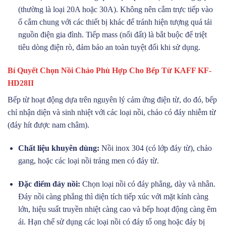
(thường là loại 20A hoặc 30A). Không nên cắm trực tiếp vào
ổ cắm chung với các thiết bị khác để tránh hiện tượng quá tải
nguồn điện gia đình. Tiếp mass (nối đất) là bắt buộc để triệt
tiêu dòng điện rò, đảm bảo an toàn tuyệt đối khi sử dụng.
Bí Quyết Chọn Nồi Chảo Phù Hợp Cho Bếp Từ KAFF KF-
HD28II
Bếp từ hoạt động dựa trên nguyên lý cảm ứng điện từ, do đó, bếp
chỉ nhận diện và sinh nhiệt với các loại nồi, chảo có đáy nhiễm từ
(đáy hít được nam châm).
Chất liệu khuyên dùng:
Nồi inox 304 (có lớp đáy từ), chảo
gang, hoặc các loại nồi tráng men có đáy từ.
Đặc điểm đáy nồi:
Chọn loại nồi có đáy phẳng, dày và nhẵn.
Đáy nồi càng phẳng thì diện tích tiếp xúc với mặt kính càng
lớn, hiệu suất truyền nhiệt càng cao và bếp hoạt động càng êm
ái. Hạn chế sử dụng các loại nồi có đáy tổ ong hoặc đáy bị