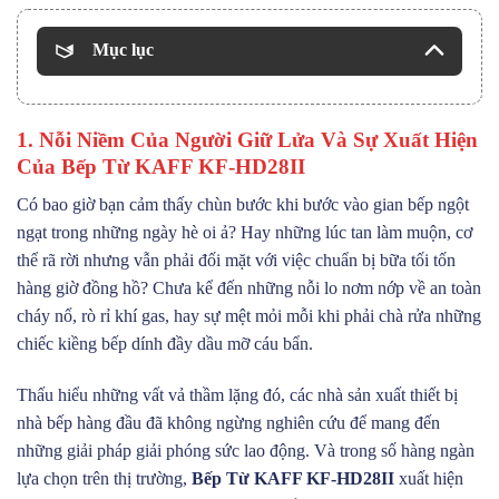
Mục lục
1. Nỗi Niềm Của Người Giữ Lửa Và Sự Xuất Hiện
Của Bếp Từ KAFF KF-HD28II
Có bao giờ bạn cảm thấy chùn bước khi bước vào gian bếp ngột
ngạt trong những ngày hè oi ả? Hay những lúc tan làm muộn, cơ
thể rã rời nhưng vẫn phải đối mặt với việc chuẩn bị bữa tối tốn
hàng giờ đồng hồ? Chưa kể đến những nỗi lo nơm nớp về an toàn
cháy nổ, rò rỉ khí gas, hay sự mệt mỏi mỗi khi phải chà rửa những
chiếc kiềng bếp dính đầy dầu mỡ cáu bẩn.
Thấu hiểu những vất vả thầm lặng đó, các nhà sản xuất thiết bị
nhà bếp hàng đầu đã không ngừng nghiên cứu để mang đến
những giải pháp giải phóng sức lao động. Và trong số hàng ngàn
lựa chọn trên thị trường,
Bếp Từ KAFF KF-HD28II
xuất hiện