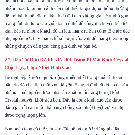
họa tiết hoa văn tối giản được in chìm tinh tế trên mặt kính, sản
phẩm thoát khỏi hình ảnh của một thiết bị gia dụng thông thường
để trở thành một điểm nhấn hiện đại cho không gian. Sự nhỏ gọn
mang tính di động cao giúp bạn có thể dễ dàng di chuyển bếp từ
gian bếp ra phòng khách để ăn lẩu, mang ra ban công tổ chức tiệc
nhẹ ngoài trời, hay thậm chí xếp gọn vào vali để mang theo trong
những chuyến dã ngoại cùng gia đình và bạn bè.
2.2. Bếp Từ Đơn KAFF KF-330I Trang Bị Mặt Kính Crystal
Chịu Lực, Chịu Nhiệt Đỉnh Cao
Bề mặt bếp là nơi chịu tác động nhiều nhất trong quá trình đun
nấu, do đó chất liệu mặt kính là yếu tố quyết định độ bền của sản
phẩm. Thiết bị này được nhà sản xuất ưu ái trang bị mặt kính
Crystal nguyên khối siêu bền. Đây là dòng kính cao cấp được
đánh giá rất cao nhờ khả năng chống sốc nhiệt tuyệt vời và chịu
được trọng lượng lớn.
Bạn hoàn toàn có thể yên tâm đặt một nồi nước dùng pha lẩu