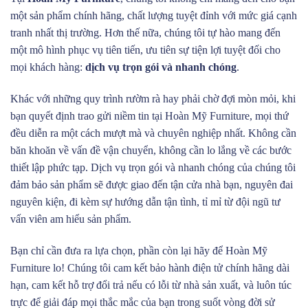
một sản phẩm chính hãng, chất lượng tuyệt đỉnh với mức giá cạnh
tranh nhất thị trường. Hơn thế nữa, chúng tôi tự hào mang đến
một mô hình phục vụ tiên tiến, ưu tiên sự tiện lợi tuyệt đối cho
mọi khách hàng:
dịch vụ trọn gói và nhanh chóng
.
Khác với những quy trình rườm rà hay phải chờ đợi mòn mỏi, khi
bạn quyết định trao gửi niềm tin tại Hoàn Mỹ Furniture, mọi thứ
đều diễn ra một cách mượt mà và chuyên nghiệp nhất. Không cần
băn khoăn về vấn đề vận chuyển, không cần lo lắng về các bước
thiết lập phức tạp. Dịch vụ trọn gói và nhanh chóng của chúng tôi
đảm bảo sản phẩm sẽ được giao đến tận cửa nhà bạn, nguyên đai
nguyên kiện, đi kèm sự hướng dẫn tận tình, tỉ mỉ từ đội ngũ tư
vấn viên am hiểu sản phẩm.
Bạn chỉ cần đưa ra lựa chọn, phần còn lại hãy để Hoàn Mỹ
Furniture lo! Chúng tôi cam kết bảo hành điện tử chính hãng dài
hạn, cam kết hỗ trợ đổi trả nếu có lỗi từ nhà sản xuất, và luôn túc
trực để giải đáp mọi thắc mắc của bạn trong suốt vòng đời sử