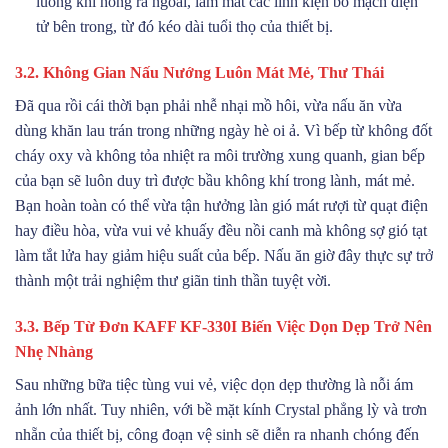
luồng khí nóng ra ngoài, làm mát các linh kiện bo mạch điện
tử bên trong, từ đó kéo dài tuổi thọ của thiết bị.
3.2. Không Gian Nấu Nướng Luôn Mát Mẻ, Thư Thái
Đã qua rồi cái thời bạn phải nhễ nhại mồ hôi, vừa nấu ăn vừa
dùng khăn lau trán trong những ngày hè oi ả. Vì bếp từ không đốt
cháy oxy và không tỏa nhiệt ra môi trường xung quanh, gian bếp
của bạn sẽ luôn duy trì được bầu không khí trong lành, mát mẻ.
Bạn hoàn toàn có thể vừa tận hưởng làn gió mát rượi từ quạt điện
hay điều hòa, vừa vui vẻ khuấy đều nồi canh mà không sợ gió tạt
làm tắt lửa hay giảm hiệu suất của bếp. Nấu ăn giờ đây thực sự trở
thành một trải nghiệm thư giãn tinh thần tuyệt vời.
3.3. Bếp Từ Đơn KAFF KF-330I Biến Việc Dọn Dẹp Trở Nên
Nhẹ Nhàng
Sau những bữa tiệc tùng vui vẻ, việc dọn dẹp thường là nỗi ám
ảnh lớn nhất. Tuy nhiên, với bề mặt kính Crystal phẳng lỳ và trơn
nhẵn của thiết bị, công đoạn vệ sinh sẽ diễn ra nhanh chóng đến