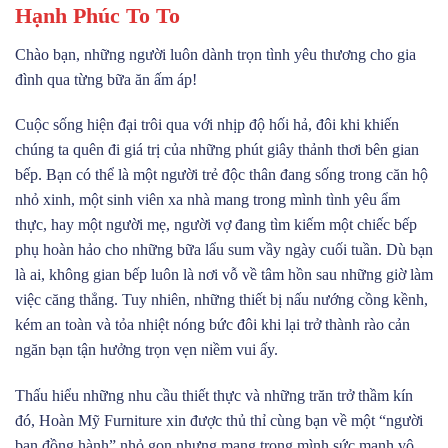
Hạnh Phúc To To
Chào bạn, những người luôn dành trọn tình yêu thương cho gia
đình qua từng bữa ăn ấm áp!
Cuộc sống hiện đại trôi qua với nhịp độ hối hả, đôi khi khiến
chúng ta quên đi giá trị của những phút giây thảnh thơi bên gian
bếp. Bạn có thể là một người trẻ độc thân đang sống trong căn hộ
nhỏ xinh, một sinh viên xa nhà mang trong mình tình yêu ẩm
thực, hay một người mẹ, người vợ đang tìm kiếm một chiếc bếp
phụ hoàn hảo cho những bữa lẩu sum vầy ngày cuối tuần. Dù bạn
là ai, không gian bếp luôn là nơi vỗ về tâm hồn sau những giờ làm
việc căng thẳng. Tuy nhiên, những thiết bị nấu nướng cồng kềnh,
kém an toàn và tỏa nhiệt nóng bức đôi khi lại trở thành rào cản
ngăn bạn tận hưởng trọn vẹn niềm vui ấy.
Thấu hiểu những nhu cầu thiết thực và những trăn trở thầm kín
đó, Hoàn Mỹ Furniture xin được thủ thỉ cùng bạn về một “người
bạn đồng hành” nhỏ gọn nhưng mang trong mình sức mạnh vô