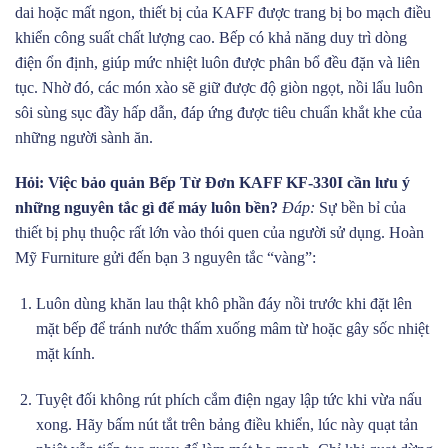
dai hoặc mất ngon, thiết bị của KAFF được trang bị bo mạch điều
khiển công suất chất lượng cao. Bếp có khả năng duy trì dòng
điện ổn định, giúp mức nhiệt luôn được phân bổ đều đặn và liên
tục. Nhờ đó, các món xào sẽ giữ được độ giòn ngọt, nồi lẩu luôn
sôi sùng sục đầy hấp dẫn, đáp ứng được tiêu chuẩn khắt khe của
những người sành ăn.
Hỏi: Việc bảo quản Bếp Từ Đơn KAFF KF-330I cần lưu ý
những nguyên tắc gì để máy luôn bền?
Đáp:
Sự bền bỉ của
thiết bị phụ thuộc rất lớn vào thói quen của người sử dụng. Hoàn
Mỹ Furniture gửi đến bạn 3 nguyên tắc “vàng”:
Luôn dùng khăn lau thật khô phần đáy nồi trước khi đặt lên
mặt bếp để tránh nước thấm xuống mâm từ hoặc gây sốc nhiệt
mặt kính.
Tuyệt đối không rút phích cắm điện ngay lập tức khi vừa nấu
xong. Hãy bấm nút tắt trên bảng điều khiển, lúc này quạt tản