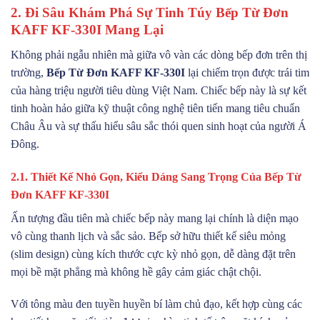
2. Đi Sâu Khám Phá Sự Tinh Túy Bếp Từ Đơn
KAFF KF-330I Mang Lại
Không phải ngẫu nhiên mà giữa vô vàn các dòng bếp đơn trên thị
trường,
Bếp Từ Đơn KAFF KF-330I
lại chiếm trọn được trái tim
của hàng triệu người tiêu dùng Việt Nam. Chiếc bếp này là sự kết
tinh hoàn hảo giữa kỹ thuật công nghệ tiên tiến mang tiêu chuẩn
Châu Âu và sự thấu hiểu sâu sắc thói quen sinh hoạt của người Á
Đông.
2.1. Thiết Kế Nhỏ Gọn, Kiểu Dáng Sang Trọng Của Bếp Từ
Đơn KAFF KF-330I
Ấn tượng đầu tiên mà chiếc bếp này mang lại chính là diện mạo
vô cùng thanh lịch và sắc sảo. Bếp sở hữu thiết kế siêu mỏng
(slim design) cùng kích thước cực kỳ nhỏ gọn, dễ dàng đặt trên
mọi bề mặt phẳng mà không hề gây cảm giác chật chội.
Với tông màu đen tuyền huyền bí làm chủ đạo, kết hợp cùng các