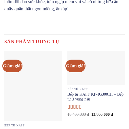
luôn dồi dào sức khỏe, tràn ngập niềm vui và có những bữa ăn
quây quần thật ngon miệng, ấm áp!
SẢN PHẨM TƯƠNG TỰ
Giảm giá!
Giảm giá!
BẾP TỪ KAFF
Bếp từ KAFF KF-IG3001II – Bếp
từ 3 vùng nấu
Được xếp
Giá
Giá
18.400.000
₫
13.800.000
₫
gốc
hiện
hạng
4.67
5
là:
tại
sao
18.400.000 ₫.
là:
BẾP TỪ KAFF