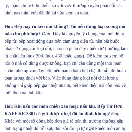
lý, thậm chí rẻ hơn nhiều so với việc thường xuyên phải đổi các
bình gas mini vừa đắt đỏ lại vừa kém an toàn.
Hỏi: Bếp này có kén nồi không? Tôi nên dùng loại xoong nồi
nào cho phù hợp?
Đáp:
Đây là nguyên lý chung của mọi dòng
bếp từ: bếp hoạt động dựa trên cảm ứng điện từ, nên bắt buộc
phải sử dụng các loại nồi, chảo có phần đáy nhiễm từ (thường làm
từ chất liệu Inox 304, Inox 430 hoặc gang). Để kiểm tra xem bộ
nồi ở nhà có dùng được không, bạn chỉ cần dùng một thỏi nam
châm nhỏ áp vào đáy nồi; nếu nam châm hút chặt thì nồi đó hoàn
toàn tương thích với bếp. Việc dùng đúng loại nồi chất lượng
không chỉ giúp bếp gia nhiệt nhanh, tiết kiệm điện mà còn bảo vệ
tuổi thọ của linh kiện.
Hỏi: Khi nấu các món chiên xào hoặc nấu lẩu, Bếp Từ Đơn
KAFF KF-330I có giữ được nhiệt độ ổn định không?
Đáp:
Khác với một số dòng bếp đơn giá rẻ trên thị trường thường gặp
tình trạng nhiệt độ trồi sụt, đun sôi rồi lại tự ngắt khiến món ăn bị