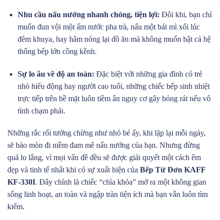
Nhu cầu nấu nướng nhanh chóng, tiện lợi:
Đôi khi, bạn chỉ
muốn đun vội một ấm nước pha trà, nấu một bát mì xổi lúc
đêm khuya, hay hâm nóng lại đồ ăn mà không muốn bật cả hệ
thống bếp lớn cồng kềnh.
Sự lo âu về độ an toàn:
Đặc biệt với những gia đình có trẻ
nhỏ hiếu động hay người cao tuổi, những chiếc bếp sinh nhiệt
trực tiếp trên bề mặt luôn tiềm ẩn nguy cơ gây bỏng rát nếu vô
tình chạm phải.
Những rắc rối tưởng chừng như nhỏ bé ấy, khi lặp lại mỗi ngày,
sẽ bào mòn đi niềm đam mê nấu nướng của bạn. Nhưng đừng
quá lo lắng, vì mọi vấn đề đều sẽ được giải quyết một cách êm
đẹp và tinh tế nhất khi có sự xuất hiện của
Bếp Từ Đơn KAFF
KF-330I
. Đây chính là chiếc “chìa khóa” mở ra một không gian
sống linh hoạt, an toàn và ngập tràn tiện ích mà bạn vẫn luôn tìm
kiếm.