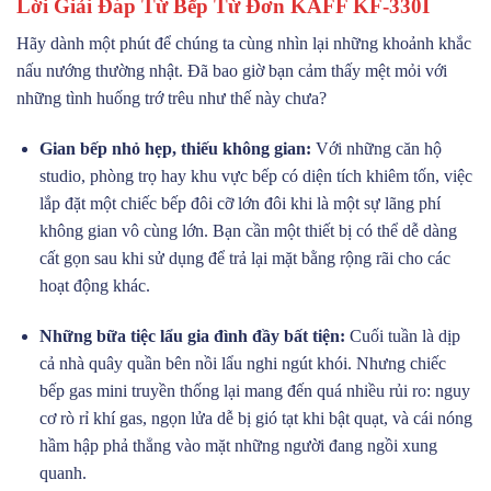
Lời Giải Đáp Từ Bếp Từ Đơn KAFF KF-330I
Hãy dành một phút để chúng ta cùng nhìn lại những khoảnh khắc
nấu nướng thường nhật. Đã bao giờ bạn cảm thấy mệt mỏi với
những tình huống trớ trêu như thế này chưa?
Gian bếp nhỏ hẹp, thiếu không gian:
Với những căn hộ
studio, phòng trọ hay khu vực bếp có diện tích khiêm tốn, việc
lắp đặt một chiếc bếp đôi cỡ lớn đôi khi là một sự lãng phí
không gian vô cùng lớn. Bạn cần một thiết bị có thể dễ dàng
cất gọn sau khi sử dụng để trả lại mặt bằng rộng rãi cho các
hoạt động khác.
Những bữa tiệc lẩu gia đình đầy bất tiện:
Cuối tuần là dịp
cả nhà quây quần bên nồi lẩu nghi ngút khói. Nhưng chiếc
bếp gas mini truyền thống lại mang đến quá nhiều rủi ro: nguy
cơ rò rỉ khí gas, ngọn lửa dễ bị gió tạt khi bật quạt, và cái nóng
hầm hập phả thẳng vào mặt những người đang ngồi xung
quanh.