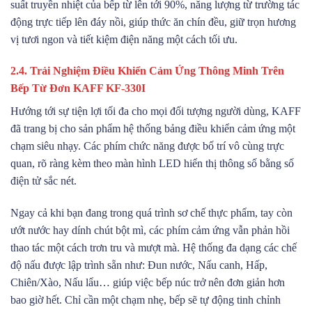
suất truyền nhiệt của bếp từ lên tới 90%, năng lượng từ trường tác
động trực tiếp lên đáy nồi, giúp thức ăn chín đều, giữ trọn hương
vị tươi ngon và tiết kiệm điện năng một cách tối ưu.
2.4. Trải Nghiệm Điều Khiển Cảm Ứng Thông Minh Trên
Bếp Từ Đơn KAFF KF-330I
Hướng tới sự tiện lợi tối đa cho mọi đối tượng người dùng, KAFF
đã trang bị cho sản phẩm hệ thống bảng điều khiển cảm ứng một
chạm siêu nhạy. Các phím chức năng được bố trí vô cùng trực
quan, rõ ràng kèm theo màn hình LED hiển thị thông số bằng số
điện tử sắc nét.
Ngay cả khi bạn đang trong quá trình sơ chế thực phẩm, tay còn
ướt nước hay dính chút bột mì, các phím cảm ứng vẫn phản hồi
thao tác một cách trơn tru và mượt mà. Hệ thống đa dạng các chế
độ nấu được lập trình sẵn như: Đun nước, Nấu canh, Hấp,
Chiên/Xào, Nấu lẩu… giúp việc bếp núc trở nên đơn giản hơn
bao giờ hết. Chỉ cần một chạm nhẹ, bếp sẽ tự động tinh chỉnh