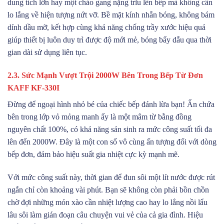
dung tích lớn hay một chảo gang nặng trĩu lên bếp mà không cần
lo lắng về hiện tượng nứt vỡ. Bề mặt kính nhẵn bóng, không bám
dính dầu mỡ, kết hợp cùng khả năng chống trầy xước hiệu quả
giúp thiết bị luôn duy trì được độ mới mẻ, bóng bẩy dẫu qua thời
gian dài sử dụng liên tục.
2.3. Sức Mạnh Vượt Trội 2000W Bên Trong Bếp Từ Đơn
KAFF KF-330I
Đừng để ngoại hình nhỏ bé của chiếc bếp đánh lừa bạn! Ẩn chứa
bên trong lớp vỏ mỏng manh ấy là một mâm từ bằng đồng
nguyên chất 100%, có khả năng sản sinh ra mức công suất tối đa
lên đến 2000W. Đây là một con số vô cùng ấn tượng đối với dòng
bếp đơn, đảm bảo hiệu suất gia nhiệt cực kỳ mạnh mẽ.
Với mức công suất này, thời gian để đun sôi một lít nước được rút
ngắn chỉ còn khoảng vài phút. Bạn sẽ không còn phải bồn chồn
chờ đợi những món xào cần nhiệt lượng cao hay lo lắng nồi lẩu
lâu sôi làm gián đoạn câu chuyện vui vẻ của cả gia đình. Hiệu