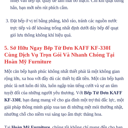
nhiệt vẫn tiếp tục quay để làm mát bo mạch. Chỉ khi quạt dừng
hẳn, bạn mới nên rút phích cắm.
Đặt bếp ở vị trí bằng phẳng, khô ráo, tránh các nguồn nước
trực tiếp và để khoảng trống nhất định dưới đáy bếp để quạt
gió lưu thông không khí hiệu quả.
5. Sở Hữu Ngay Bếp Từ Đơn KAFF KF-330I
Cùng Dịch Vụ Trọn Gói Và Nhanh Chóng Tại
Hoàn Mỹ Furniture
Một căn bếp hạnh phúc không nhất thiết phải là một không gian
rộng lớn, xa hoa với đầy đủ các thiết bị đắt tiền. Một căn bếp hạnh
phúc là nơi luôn đỏ lửa, luôn ngập tràn tiếng cười và sự an tâm
tuyệt đối của những người yêu thương. Với
Bếp Từ Đơn KAFF
KF-330I
, bạn đang mang về cho gia đình một trợ thủ đắc lực, một
giải pháp thông minh giúp xua tan đi những mệt mỏi thường nhật,
nhường chỗ cho niềm vui sáng tạo ẩm thực thăng hoa.
Tại
Hoàn Mỹ Furniture
, chúng tôi không chỉ mang đến cho bạn