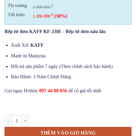
Thị trường:
₫
3.080.000
Tiết kiệm:
₫
(38%)
1.180.000
Bếp từ đơn KAFF KF-330I
–
Bếp từ đơn nấu lẩu
Xuất Xứ:
KAFF
Made In Malaysia
Đổi trả sản phẩm 7 ngày (Theo chính sách bảo hành)
Bảo Hành: 3 Năm Chính Hãng
Gọi ngay Hotline
097 44 88 056
để có giá tốt nhất
Bếp Từ Đơn KAFF KF-330I số lượng
THÊM VÀO GIỎ HÀNG