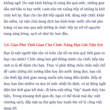
không ngờ. Do mặt kính không bị nóng lên quá mức, những giọt
dầu mỡ bắn ra hay nước canh trào rơi xuống bếp sẽ không bị khô
cháy két lại. Bạn chỉ cần đợi bếp nguội bớt, dùng một chiếc khăn
ẩm mềm, xịt một chút dung dịch lau kính hoặc nước rửa bát pha
loãng và lau nhẹ qua một đường là chiếc bếp lại trở về nguyên
trạng sáng bóng, sạch sẽ như lúc ban đầu.
3.4. Giao Phó Thời Gian Cho Chức Năng Hẹn Giờ Tiện Ích
Bạn là một người bận rộn và luôn cần tối ưu hóa quỹ thời gian eo
hẹp của mình? Chức năng hẹn giờ thông minh của chiếc bếp này
sinh ra là để dành cho bạn. Thay vì phải đứng chôn chân một chỗ
để canh chừng nồi xương hầm hay ấm nước đang đun, bạn chỉ
cần thiết lập thời gian mong muốn trên bảng điều khiển. Bếp sẽ
thay bạn làm nhiệm vụ duy trì mức nhiệt ổn định, và tự động ngắt
điện khi thời gian kết thúc, đi kèm một tiếng “bíp” thanh thúy báo
hiệu. Trong khoảng thời gian đó, bạn có thể thoải mái đọc một
chương sách, đắp mặt nạ thư giãn hay tranh thủ xử lý công việc
dang dở.