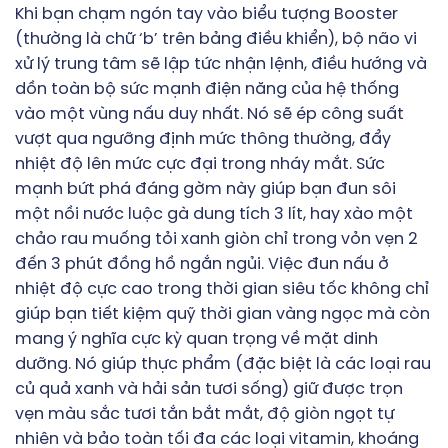
Khi bạn chạm ngón tay vào biểu tượng Booster
(thường là chữ ‘b’ trên bảng điều khiển), bộ não vi
xử lý trung tâm sẽ lập tức nhận lệnh, điều hướng và
dồn toàn bộ sức mạnh điện năng của hệ thống
vào một vùng nấu duy nhất. Nó sẽ ép công suất
vượt qua ngưỡng định mức thông thường, đẩy
nhiệt độ lên mức cực đại trong nháy mắt. Sức
mạnh bứt phá đáng gờm này giúp bạn đun sôi
một nồi nước luộc gà dung tích 3 lít, hay xào một
chảo rau muống tỏi xanh giòn chỉ trong vỏn vẹn 2
đến 3 phút đồng hồ ngắn ngủi. Việc đun nấu ở
nhiệt độ cực cao trong thời gian siêu tốc không chỉ
giúp bạn tiết kiệm quỹ thời gian vàng ngọc mà còn
mang ý nghĩa cực kỳ quan trọng về mặt dinh
dưỡng. Nó giúp thực phẩm (đặc biệt là các loại rau
củ quả xanh và hải sản tươi sống) giữ được trọn
vẹn màu sắc tươi tắn bắt mắt, độ giòn ngọt tự
nhiên và bảo toàn tối đa các loại vitamin, khoáng