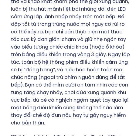
thơ và khao khát khám phá thế giới xung quanh,
luôn bị thu hút mãnh liệt bởi những dải đèn LED
cảm ứng lấp lánh nhấp nháy trên mặt bếp. Để
dập tắt từ trong trứng nước mọi nguy cơ rủi ro
có thể xảy ra, bạn chỉ cần thực hiện một thao
tác cực kỳ đơn giản: chạm và giữ nhẹ ngón tay
vào biểu tượng chiếc chìa khóa (hoặc ổ khóa)
trên bảng điều khiển trong vòng 3 giây. Ngay lập
tức, toàn bộ hệ thống phím điều khiển cảm ứng
sẽ bị “đóng băng”, vô hiệu hóa hoàn toàn mọi
chức năng (ngoại trừ phím Nguồn dùng để tắt
bếp). Bạn có thể mỉm cười an tâm nhìn các con
tung tăng chạy nhảy, chơi đùa xung quanh khu
vực bếp, dù bé có nghịch ngợm quẹt tay qua lại
mặt bảng điều khiển cũng không thể nào làm
thay đổi chế độ đun nấu hay tự gây nguy hiểm
cho bản thân.