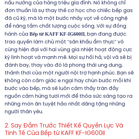
nấu nướng của hàng triệu gia đình. Nó không chỉ
đơn thuần là sự thay thế cơ học cho chiếc bếp gas
đã cũ kỹ, mà là một bước nhảy vọt về công nghệ
để nâng tầm chất lượng cuộc sống. Với sự đồng
Bếp từ KAFF KF-IG600II
hành của
, bạn đang được
trao quyền làm chủ một “sân khấu ẩm thực” vô
cùng hiện đại với hai vùng gia nhiệt hoạt động cực
kỳ linh hoạt và mạnh mẽ. Mọi sự hối hả, vội vã sẽ bị
đánh bay, thay vào đó là phong thái ung dung,
thảnh thơi của một người nội trợ hạnh phúc. Bạn sẽ
không còn cảm giác e ngại hay chùn bước mỗi khi
bước vào bếp, mà sẽ luôn cảm thấy tràn đầy
nguồn cảm hứng tươi mới để thỏa sức sáng tạo ra
những món ăn tuyệt hảo nhất dâng tặng những
người thân yêu.
2. Say Đắm Trước Thiết Kế Quyền Lực Và
Tinh Tế Của Bếp từ KAFF KF-IG600II