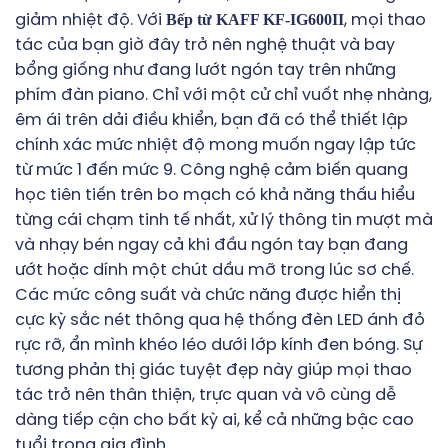
Bếp từ KAFF KF-IG600II
giảm nhiệt độ. Với
, mọi thao
tác của bạn giờ đây trở nên nghệ thuật và bay
bổng giống như đang lướt ngón tay trên những
phím đàn piano. Chỉ với một cử chỉ vuốt nhẹ nhàng,
êm ái trên dải điều khiển, bạn đã có thể thiết lập
chính xác mức nhiệt độ mong muốn ngay lập tức
từ mức 1 đến mức 9. Công nghệ cảm biến quang
học tiên tiến trên bo mạch có khả năng thấu hiểu
từng cái chạm tinh tế nhất, xử lý thông tin mượt mà
và nhạy bén ngay cả khi đầu ngón tay bạn đang
ướt hoặc dính một chút dầu mỡ trong lúc sơ chế.
Các mức công suất và chức năng được hiển thị
cực kỳ sắc nét thông qua hệ thống đèn LED ánh đỏ
rực rỡ, ẩn mình khéo léo dưới lớp kính đen bóng. Sự
tương phản thị giác tuyệt đẹp này giúp mọi thao
tác trở nên thân thiện, trực quan và vô cùng dễ
dàng tiếp cận cho bất kỳ ai, kể cả những bậc cao
tuổi trong gia đình.