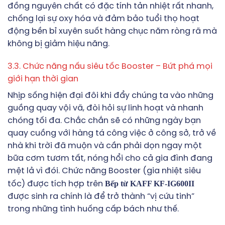
đồng nguyên chất có đặc tính tản nhiệt rất nhanh,
chống lại sự oxy hóa và đảm bảo tuổi thọ hoạt
động bền bỉ xuyên suốt hàng chục năm ròng rã mà
không bị giảm hiệu năng.
3.3. Chức năng nấu siêu tốc Booster – Bứt phá mọi
giới hạn thời gian
Nhịp sống hiện đại đôi khi đẩy chúng ta vào những
guồng quay vội vã, đòi hỏi sự linh hoạt và nhanh
chóng tối đa. Chắc chắn sẽ có những ngày bạn
quay cuồng với hàng tá công việc ở công sở, trở về
nhà khi trời đã muộn và cần phải dọn ngay một
bữa cơm tươm tất, nóng hổi cho cả gia đình đang
mệt lả vì đói. Chức năng Booster (gia nhiệt siêu
Bếp từ KAFF KF-IG600II
tốc) được tích hợp trên
được sinh ra chính là để trở thành “vị cứu tinh”
trong những tình huống cấp bách như thế.