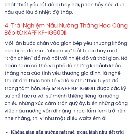
chất thiết yếu rất dễ bị bay hơi, phân hủy nếu đun
nấu quá lâu ở nhiệt độ thấp.
4. Trải Nghiệm Nấu Nướng Thăng Hoa Cùng
Bếp từ KAFF KF-IG600II
Mỗi lần bước chân vào gian bếp yêu thương không
nên bị coi là một “nhiệm vụ” bắt buộc hay một
“trận chiến” đổ mồ hôi với nhiệt độ và thời gian. Nó
hoàn toàn có thể, và phải là những khoảnh khắc
thăng hoa của tình yêu thương gia đình, là nghệ
thuật ẩm thực tinh tế và là sự thư thái tuyệt đối
Bếp từ KAFF KF-IG600II
trong tâm hồn.
được các kỹ
sư chế tác ra với sứ mệnh thiêng liêng là nuông
chiều những xúc cảm trân quý ấy, biến những công
việc nấu nướng vốn dĩ nặng nhọc, lấm lem trở nên
nhẹ nhàng, thi vị như một điệu waltz êm ái.
Không gian nấu nướng mát mẻ, trong lành như tiết trời