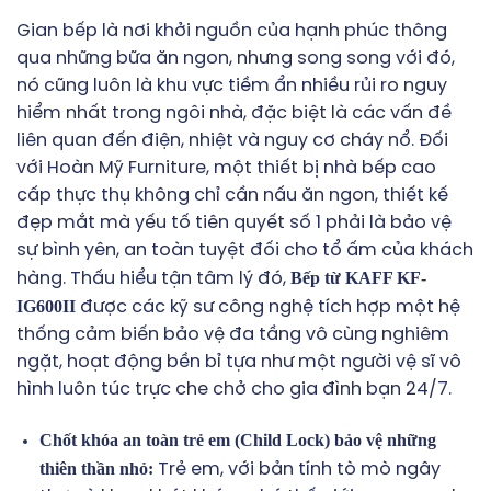
Gian bếp là nơi khởi nguồn của hạnh phúc thông
qua những bữa ăn ngon, nhưng song song với đó,
nó cũng luôn là khu vực tiềm ẩn nhiều rủi ro nguy
hiểm nhất trong ngôi nhà, đặc biệt là các vấn đề
liên quan đến điện, nhiệt và nguy cơ cháy nổ. Đối
với Hoàn Mỹ Furniture, một thiết bị nhà bếp cao
cấp thực thụ không chỉ cần nấu ăn ngon, thiết kế
đẹp mắt mà yếu tố tiên quyết số 1 phải là bảo vệ
sự bình yên, an toàn tuyệt đối cho tổ ấm của khách
Bếp từ KAFF KF-
hàng. Thấu hiểu tận tâm lý đó,
IG600II
được các kỹ sư công nghệ tích hợp một hệ
thống cảm biến bảo vệ đa tầng vô cùng nghiêm
ngặt, hoạt động bền bỉ tựa như một người vệ sĩ vô
hình luôn túc trực che chở cho gia đình bạn 24/7.
Chốt khóa an toàn trẻ em (Child Lock) bảo vệ những
thiên thần nhỏ:
Trẻ em, với bản tính tò mò ngây