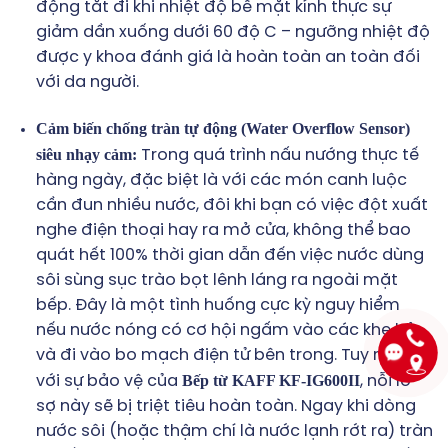
động tắt đi khi nhiệt độ bề mặt kính thực sự
giảm dần xuống dưới 60 độ C – ngưỡng nhiệt độ
được y khoa đánh giá là hoàn toàn an toàn đối
với da người.
Cảm biến chống tràn tự động (Water Overflow Sensor)
siêu nhạy cảm:
Trong quá trình nấu nướng thực tế
hàng ngày, đặc biệt là với các món canh luộc
cần đun nhiều nước, đôi khi bạn có việc đột xuất
nghe điện thoại hay ra mở cửa, không thể bao
quát hết 100% thời gian dẫn đến việc nước dùng
sôi sùng sục trào bọt lênh láng ra ngoài mặt
bếp. Đây là một tình huống cực kỳ nguy hiểm
nếu nước nóng có cơ hội ngấm vào các khe hở
và đi vào bo mạch điện tử bên trong. Tuy nhiên,
Bếp từ KAFF KF-IG600II
với sự bảo vệ của
, nỗi lo
sợ này sẽ bị triệt tiêu hoàn toàn. Ngay khi dòng
nước sôi (hoặc thậm chí là nước lạnh rớt ra) tràn