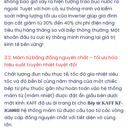
không bao giờ xảy ra hiện tượng trào bục nước ra
ngoài. Tuyệt vời hơn cả, sự thông minh và kiểm
soát năng lượng tối ưu của Inverter giúp gia đình
bạn cắt giảm từ 30% đến 40% chi phí điện năng
tiêu thụ hàng tháng so với bếp thông thường. Một
khoản đầu tư cực kỳ thông minh mang lại giá trị
kinh tế bền vững!
3.2. Mâm từ bằng đồng nguyên chất – Tối ưu hóa
hiệu suất truyền nhiệt tuyệt đối
Chất lượng đun nấu thực tế, tốc độ gia nhiệt siêu
tốc và độ bền bỉ cùng năm tháng của một chiếc
bếp từ phụ thuộc gần như hoàn toàn vào hệ thống
mâm từ (mâm nhiệt) được đặt ẩn giấu bên dưới
Bếp từ KAFF KF-
mặt kính. KAFF đã ưu ái trang bị cho
IG600II
hệ thống mâm từ được cấu tạo từ các vòng
dây cáp đồng nguyên chất với tiết diện vô cùng
lớn.