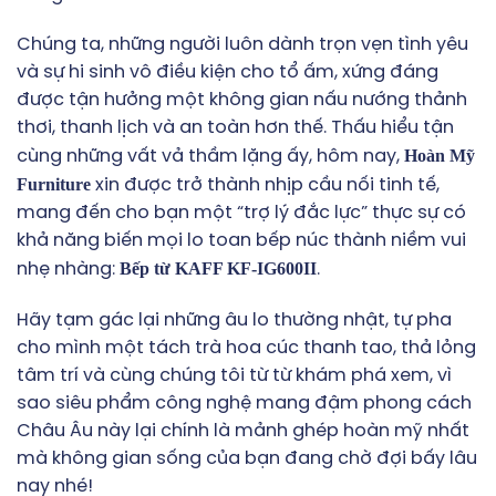
Chúng ta, những người luôn dành trọn vẹn tình yêu
và sự hi sinh vô điều kiện cho tổ ấm, xứng đáng
được tận hưởng một không gian nấu nướng thảnh
thơi, thanh lịch và an toàn hơn thế. Thấu hiểu tận
Hoàn Mỹ
cùng những vất vả thầm lặng ấy, hôm nay,
Furniture
xin được trở thành nhịp cầu nối tinh tế,
mang đến cho bạn một “trợ lý đắc lực” thực sự có
khả năng biến mọi lo toan bếp núc thành niềm vui
Bếp từ KAFF KF-IG600II
nhẹ nhàng:
.
Hãy tạm gác lại những âu lo thường nhật, tự pha
cho mình một tách trà hoa cúc thanh tao, thả lỏng
tâm trí và cùng chúng tôi từ từ khám phá xem, vì
sao siêu phẩm công nghệ mang đậm phong cách
Châu Âu này lại chính là mảnh ghép hoàn mỹ nhất
mà không gian sống của bạn đang chờ đợi bấy lâu
nay nhé!