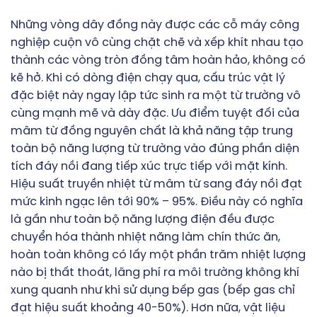
Những vòng dây đồng này được các cỗ máy công
nghiệp cuộn vô cùng chặt chẽ và xếp khít nhau tạo
thành các vòng tròn đồng tâm hoàn hảo, không có
kẽ hở. Khi có dòng điện chạy qua, cấu trúc vật lý
đặc biệt này ngay lập tức sinh ra một từ trường vô
cùng mạnh mẽ và dày đặc. Ưu điểm tuyệt đối của
mâm từ đồng nguyên chất là khả năng tập trung
toàn bộ năng lượng từ trường vào đúng phần diện
tích đáy nồi đang tiếp xúc trực tiếp với mặt kính.
Hiệu suất truyền nhiệt từ mâm từ sang đáy nồi đạt
mức kinh ngạc lên tới 90% – 95%. Điều này có nghĩa
là gần như toàn bộ năng lượng điện đều được
chuyển hóa thành nhiệt năng làm chín thức ăn,
hoàn toàn không có lấy một phần trăm nhiệt lượng
nào bị thất thoát, lãng phí ra môi trường không khí
xung quanh như khi sử dụng bếp gas (bếp gas chỉ
đạt hiệu suất khoảng 40-50%). Hơn nữa, vật liệu