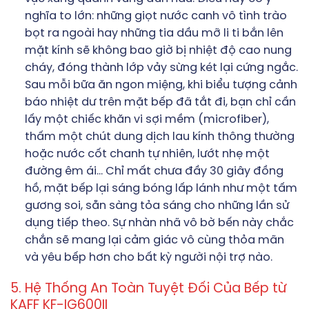
nghĩa to lớn: những giọt nước canh vô tình trào
bọt ra ngoài hay những tia dầu mỡ li ti bắn lên
mặt kính sẽ không bao giờ bị nhiệt độ cao nung
cháy, đóng thành lớp vảy sừng két lại cứng ngắc.
Sau mỗi bữa ăn ngon miệng, khi biểu tượng cảnh
báo nhiệt dư trên mặt bếp đã tắt đi, bạn chỉ cần
lấy một chiếc khăn vi sợi mềm (microfiber),
thấm một chút dung dịch lau kính thông thường
hoặc nước cốt chanh tự nhiên, lướt nhẹ một
đường êm ái… Chỉ mất chưa đầy 30 giây đồng
hồ, mặt bếp lại sáng bóng lấp lánh như một tấm
gương soi, sẵn sàng tỏa sáng cho những lần sử
dụng tiếp theo. Sự nhàn nhã vô bờ bến này chắc
chắn sẽ mang lại cảm giác vô cùng thỏa mãn
và yêu bếp hơn cho bất kỳ người nội trợ nào.
5. Hệ Thống An Toàn Tuyệt Đối Của Bếp từ
KAFF KF-IG600II