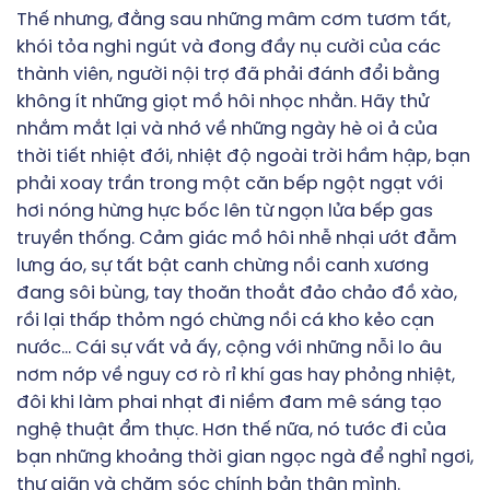
Thế nhưng, đằng sau những mâm cơm tươm tất,
khói tỏa nghi ngút và đong đầy nụ cười của các
thành viên, người nội trợ đã phải đánh đổi bằng
không ít những giọt mồ hôi nhọc nhằn. Hãy thử
nhắm mắt lại và nhớ về những ngày hè oi ả của
thời tiết nhiệt đới, nhiệt độ ngoài trời hầm hập, bạn
phải xoay trần trong một căn bếp ngột ngạt với
hơi nóng hừng hực bốc lên từ ngọn lửa bếp gas
truyền thống. Cảm giác mồ hôi nhễ nhại ướt đẫm
lưng áo, sự tất bật canh chừng nồi canh xương
đang sôi bùng, tay thoăn thoắt đảo chảo đồ xào,
rồi lại thấp thỏm ngó chừng nồi cá kho kẻo cạn
nước… Cái sự vất vả ấy, cộng với những nỗi lo âu
nơm nớp về nguy cơ rò rỉ khí gas hay phỏng nhiệt,
đôi khi làm phai nhạt đi niềm đam mê sáng tạo
nghệ thuật ẩm thực. Hơn thế nữa, nó tước đi của
bạn những khoảng thời gian ngọc ngà để nghỉ ngơi,
thư giãn và chăm sóc chính bản thân mình.