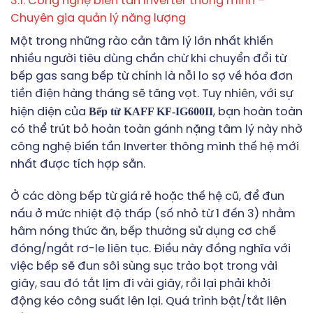
3.1. Công nghệ biến tần Inverter thông minh –
Chuyên gia quản lý năng lượng
Một trong những rào cản tâm lý lớn nhất khiến
nhiều người tiêu dùng chần chừ khi chuyển đổi từ
bếp gas sang bếp từ chính là nỗi lo sợ về hóa đơn
tiền điện hàng tháng sẽ tăng vọt. Tuy nhiên, với sự
Bếp từ KAFF KF-IG600II
hiện diện của
, bạn hoàn toàn
có thể trút bỏ hoàn toàn gánh nặng tâm lý này nhờ
công nghệ biến tần Inverter thông minh thế hệ mới
nhất được tích hợp sẵn.
Ở các dòng bếp từ giá rẻ hoặc thế hệ cũ, để đun
nấu ở mức nhiệt độ thấp (số nhỏ từ 1 đến 3) nhằm
hâm nóng thức ăn, bếp thường sử dụng cơ chế
đóng/ngắt rơ-le liên tục. Điều này đồng nghĩa với
việc bếp sẽ đun sôi sùng sục trào bọt trong vài
giây, sau đó tắt lịm đi vài giây, rồi lại phải khởi
động kéo công suất lên lại. Quá trình bật/tắt liên