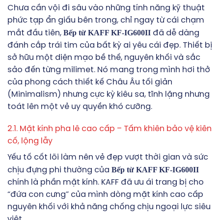
Chưa cần vội đi sâu vào những tính năng kỹ thuật
phức tạp ẩn giấu bên trong, chỉ ngay từ cái chạm
Bếp từ KAFF KF-IG600II
mắt đầu tiên,
đã dễ dàng
đánh cắp trái tim của bất kỳ ai yêu cái đẹp. Thiết bị
sở hữu một diện mạo bề thế, nguyên khối và sắc
sảo đến từng milimet. Nó mang trong mình hơi thở
của phong cách thiết kế Châu Âu tối giản
(Minimalism) nhưng cực kỳ kiêu sa, tĩnh lặng nhưng
toát lên một vẻ uy quyền khó cưỡng.
2.1. Mặt kính pha lê cao cấp – Tấm khiên bảo vệ kiên
cố, lộng lẫy
Yếu tố cốt lõi làm nên vẻ đẹp vượt thời gian và sức
Bếp từ KAFF KF-IG600II
chịu đựng phi thường của
chính là phần mặt kính. KAFF đã ưu ái trang bị cho
“đứa con cưng” của mình dòng mặt kính cao cấp
nguyên khối với khả năng chống chịu ngoại lực siêu
việt.