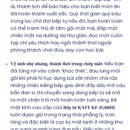
ái, thanh lịch để báo hiệu cho bạn biết món ăn
đã hoàn thành xuất sắc. Quỹ thời gian quý báu
trong lúc chờ đợi bếp tự nấu đó, bạn hoàn toàn
có thể tranh thủ đi tắm gội mát mẻ, đắp một
chiếc mặt nạ dưỡng da thư giãn, đọc một cuốn
tạp chí yêu thích hay ngồi thảnh thơi ngoài
phòng khách chơi đùa, dạy con học bài.
Vệ sinh nhẹ nhàng, thảnh thơi trong chớp mắt:
Nếu bạn
đã từng rơi vào cảnh “khóc thét”, đau lưng mỏi
gối khi phải hì hục dùng búi sắt nhôm chà rửa
những chiếc kiềng bếp gas dính đầy dầu mỡ cáu
bẩn đen xì, thì chuyển sang dùng bếp từ sẽ mở
ra một chân trời mới hoàn toàn tươi sáng. Bề
Bếp từ KAFF KF-IG600II
mặt kính cao cấp của
luôn được giữ trong trạng thái phẳng lỳ, trơn
láng và đặc biệt là cực kỳ mát lạnh ở những khu
vực xung quanh vùng đun nấu. Điều này có ý