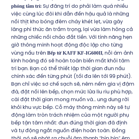
phóng tâm trí:
Sự đãng trí do phải làm quá nhiều
việc cùng lúc đôi khi dẫn đến hậu quả là những
nồi thịt kho bóng đêm cháy khét lẹt, vừa gây
lãng phí thức ăn trầm trọng, lại vừa làm hỏng cả
những chiếc nồi chảo đắt tiền. Với tính năng hẹn
giờ thông minh hoạt động độc lập cho từng
Bếp từ KAFF KF-IG600II
vùng nấu trên
, nỗi ám ảnh
kinh hoàng đó sẽ hoàn toàn biến mất khỏi tâm
trí bạn. Bạn có thể thiết lập thời gian đun nấu
chính xác đến từng phút (tối đa lên tới 99 phút).
Bạn chỉ việc sơ chế sạch sẽ, nêm nếm gia vị đậm
đà, đặt nồi lên bếp, chọn mức lửa liu riu phù hợp,
cài đặt thời gian mong muốn và… ung dung rời
khỏi khu vực bếp. Cỗ máy thông minh này sẽ tự
động làm tròn trách nhiệm của một người phụ
bếp tận tâm nhất: đun đúng thời gian đã định
và tự động ngắt nguồn điện hoàn toàn. Đồng
thời, nó sẽ phát ra chuỗi âm thanh “bíp bíp” êm