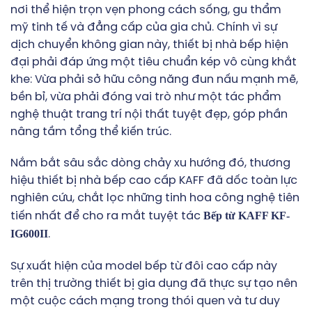
nơi thể hiện trọn vẹn phong cách sống, gu thẩm
mỹ tinh tế và đẳng cấp của gia chủ. Chính vì sự
dịch chuyển không gian này, thiết bị nhà bếp hiện
đại phải đáp ứng một tiêu chuẩn kép vô cùng khắt
khe: Vừa phải sở hữu công năng đun nấu mạnh mẽ,
bền bỉ, vừa phải đóng vai trò như một tác phẩm
nghệ thuật trang trí nội thất tuyệt đẹp, góp phần
nâng tầm tổng thể kiến trúc.
Nắm bắt sâu sắc dòng chảy xu hướng đó, thương
hiệu thiết bị nhà bếp cao cấp KAFF đã dốc toàn lực
nghiên cứu, chắt lọc những tinh hoa công nghệ tiên
Bếp từ KAFF KF-
tiến nhất để cho ra mắt tuyệt tác
IG600II
.
Sự xuất hiện của model bếp từ đôi cao cấp này
trên thị trường thiết bị gia dụng đã thực sự tạo nên
một cuộc cách mạng trong thói quen và tư duy