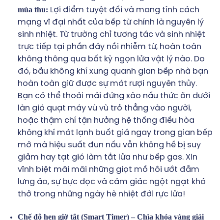
mùa thu:
Lợi điểm tuyệt đối và mang tính cách
mạng vĩ đại nhất của bếp từ chính là nguyên lý
sinh nhiệt. Từ trường chỉ tương tác và sinh nhiệt
trực tiếp tại phần đáy nồi nhiễm từ, hoàn toàn
không thông qua bất kỳ ngọn lửa vật lý nào. Do
đó, bầu không khí xung quanh gian bếp nhà bạn
hoàn toàn giữ được sự mát rượi nguyên thủy.
Bạn có thể thoải mái đứng xào nấu thức ăn dưới
làn gió quạt máy vù vù trỏ thẳng vào người,
hoặc thậm chí tận hưởng hệ thống điều hòa
không khí mát lạnh buốt giá ngay trong gian bếp
mở mà hiệu suất đun nấu vẫn không hề bị suy
giảm hay tạt gió làm tắt lửa như bếp gas. Xin
vĩnh biệt mãi mãi những giọt mồ hôi ướt đẫm
lưng áo, sự bực dọc và cảm giác ngột ngạt khó
thở trong những ngày hè nhiệt đới rực lửa!
Chế độ hẹn giờ tắt (Smart Timer) – Chìa khóa vàng giải