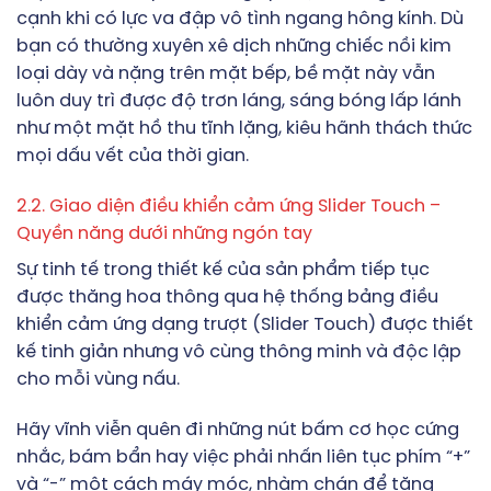
cạnh khi có lực va đập vô tình ngang hông kính. Dù
bạn có thường xuyên xê dịch những chiếc nồi kim
loại dày và nặng trên mặt bếp, bề mặt này vẫn
luôn duy trì được độ trơn láng, sáng bóng lấp lánh
như một mặt hồ thu tĩnh lặng, kiêu hãnh thách thức
mọi dấu vết của thời gian.
2.2. Giao diện điều khiển cảm ứng Slider Touch –
Quyền năng dưới những ngón tay
Sự tinh tế trong thiết kế của sản phẩm tiếp tục
được thăng hoa thông qua hệ thống bảng điều
khiển cảm ứng dạng trượt (Slider Touch) được thiết
kế tinh giản nhưng vô cùng thông minh và độc lập
cho mỗi vùng nấu.
Hãy vĩnh viễn quên đi những nút bấm cơ học cứng
nhắc, bám bẩn hay việc phải nhấn liên tục phím “+”
và “-” một cách máy móc, nhàm chán để tăng