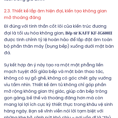
2.3. Thiết kế lắp âm hiện đại, kiến tạo không gian
mở thoáng đãng
Đi đúng với tinh thần cốt lõi của kiến trúc đương
Bếp từ KAFF KF-IG600II
đại là tối ưu hóa không gian,
được tinh chỉnh tỷ lệ hoàn hảo để lắp đặt âm toàn
bộ phần thân máy (bụng bếp) xuống dưới mặt bàn
đá.
Sự kết hợp ăn ý này tạo ra một mặt phẳng liền
mạch tuyệt đối giữa bếp và mặt bàn thao tác,
không có sự gồ ghề, không có góc chết gây vướng
víu tầm nhìn. Thiết kế âm tủ không chỉ góp phần
mở rộng không gian thị giác, giúp căn bếp trông
gọn gàng, bề thế và thoáng đãng hơn mà còn
mang lại lợi ích cực kỳ thiết thực trong khâu vệ sinh
hàng ngày. Bạn sẽ vĩnh viễn nói lời tạm biệt với
những khe hở, rãnh nứt khó chịu – nơi vốn dĩ là “thủ