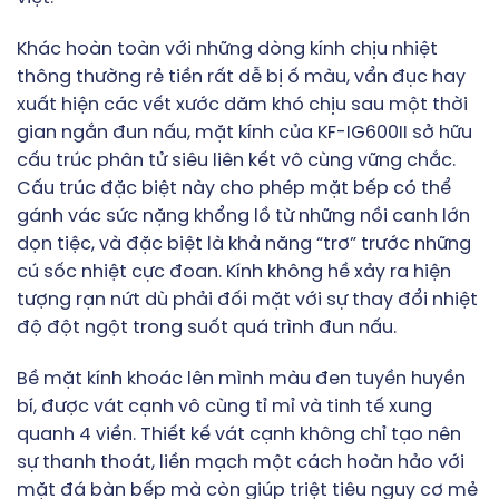
Khác hoàn toàn với những dòng kính chịu nhiệt
thông thường rẻ tiền rất dễ bị ố màu, vẩn đục hay
xuất hiện các vết xước dăm khó chịu sau một thời
gian ngắn đun nấu, mặt kính của KF-IG600II sở hữu
cấu trúc phân tử siêu liên kết vô cùng vững chắc.
Cấu trúc đặc biệt này cho phép mặt bếp có thể
gánh vác sức nặng khổng lồ từ những nồi canh lớn
dọn tiệc, và đặc biệt là khả năng “trơ” trước những
cú sốc nhiệt cực đoan. Kính không hề xảy ra hiện
tượng rạn nứt dù phải đối mặt với sự thay đổi nhiệt
độ đột ngột trong suốt quá trình đun nấu.
Bề mặt kính khoác lên mình màu đen tuyền huyền
bí, được vát cạnh vô cùng tỉ mỉ và tinh tế xung
quanh 4 viền. Thiết kế vát cạnh không chỉ tạo nên
sự thanh thoát, liền mạch một cách hoàn hảo với
mặt đá bàn bếp mà còn giúp triệt tiêu nguy cơ mẻ