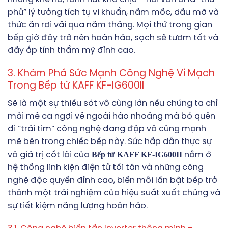
phủ” lý tưởng tích tụ vi khuẩn, nấm mốc, dầu mỡ và
thức ăn rơi vãi qua năm tháng. Mọi thứ trong gian
bếp giờ đây trở nên hoàn hảo, sạch sẽ tươm tất và
đầy ắp tính thẩm mỹ đỉnh cao.
3. Khám Phá Sức Mạnh Công Nghệ Vi Mạch
Trong Bếp từ KAFF KF-IG600II
Sẽ là một sự thiếu sót vô cùng lớn nếu chúng ta chỉ
mải mê ca ngợi vẻ ngoài hào nhoáng mà bỏ quên
đi “trái tim” công nghệ đang đập vô cùng mạnh
mẽ bên trong chiếc bếp này. Sức hấp dẫn thực sự
Bếp từ KAFF KF-IG600II
và giá trị cốt lõi của
nằm ở
hệ thống linh kiện điện tử tối tân và những công
nghệ độc quyền đỉnh cao, biến mỗi lần bật bếp trở
thành một trải nghiệm của hiệu suất xuất chúng và
sự tiết kiệm năng lượng hoàn hảo.