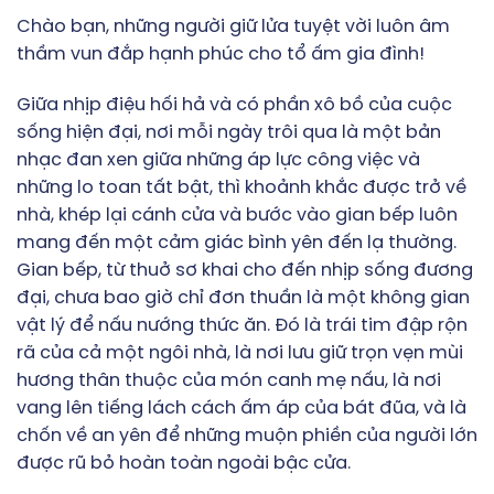
Chào bạn, những người giữ lửa tuyệt vời luôn âm
thầm vun đắp hạnh phúc cho tổ ấm gia đình!
Giữa nhịp điệu hối hả và có phần xô bồ của cuộc
sống hiện đại, nơi mỗi ngày trôi qua là một bản
nhạc đan xen giữa những áp lực công việc và
những lo toan tất bật, thì khoảnh khắc được trở về
nhà, khép lại cánh cửa và bước vào gian bếp luôn
mang đến một cảm giác bình yên đến lạ thường.
Gian bếp, từ thuở sơ khai cho đến nhịp sống đương
đại, chưa bao giờ chỉ đơn thuần là một không gian
vật lý để nấu nướng thức ăn. Đó là trái tim đập rộn
rã của cả một ngôi nhà, là nơi lưu giữ trọn vẹn mùi
hương thân thuộc của món canh mẹ nấu, là nơi
vang lên tiếng lách cách ấm áp của bát đũa, và là
chốn về an yên để những muộn phiền của người lớn
được rũ bỏ hoàn toàn ngoài bậc cửa.