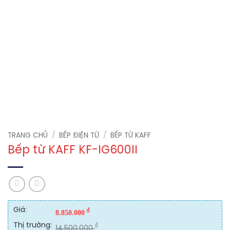
TRANG CHỦ
/
BẾP ĐIỆN TỪ
/
BẾP TỪ KAFF
Bếp từ KAFF KF-IG600II
Giá:
₫
8.850.000
Thị trường:
₫
14.500.000