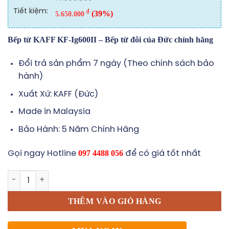
Tiết kiệm:
₫
(39%)
5.650.000
Bếp từ KAFF KF-Ig600II – Bếp từ đôi của Đức chính hãng
Đổi trả sản phẩm 7 ngày (Theo chính sách bảo
hành)
Xuất Xứ: KAFF (Đức)
Made in Malaysia
Bảo Hành: 5 Năm Chính Hãng
097 4488 056
Gọi ngay Hotline
để có giá tốt nhất
Bếp từ KAFF KF-IG600II số lượng
THÊM VÀO GIỎ HÀNG