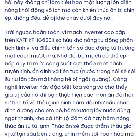
hồi này không chỉ làm tiêu hao một lượng lớn điện
năng khởi động vô ích mà còn khiến thức ăn bị chín
ép, không đều, dễ bị khê cháy dưới đáy nồi.
Trái ngược hoàn toàn, vi mạch Inverter cao cấp
trên KAFF KF-IG600II sở hữu khả năng tự động phân
tích tinh vi và điều chỉnh tần số dao động từ trường
một cách mượt mà. Nhờ đó, bo mạch có thể ép
bếp duy trì mức công suất cực thấp một cách
tuyến tính, ổn định và liên tục (nước trong nồi sẽ sôi
liu riu lăn tăn mà không hề bị ngắt quãng). Công
nghệ Inverter này đặc biệt tỏa sáng và cho thấy
giá trị của nó khi bạn thực hiện các món ăn đòi hỏi
sự tinh tế và thời gian ninh hầm dài như nấu cháo
dinh dưỡng cho em bé, hầm xương lấy nước dùng
ngọt thanh, kho cá thịt tộ đậm đà hay hâm nóng
thức ăn từ tủ lạnh. Thức ăn sẽ được thẩm thấu gia
vị từ tận sâu bên trong, chín mềm tơi hoàn hảo mà