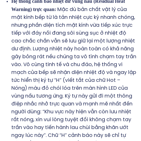
Hệ thống cảnh báo nhiệt dư vùng nấu (Residual Heat
Warning) trực quan:
Mặc dù bản chất vật lý của
mặt kính bếp từ là tản nhiệt cực kỳ nhanh chóng,
nhưng phần diện tích mặt kính vừa tiếp xúc trực
tiếp với đáy nồi đang sôi sùng sục ở nhiệt độ
cao chắc chắn vẫn sẽ lưu giữ lại một lượng nhiệt
dư định. Lượng nhiệt này hoàn toàn có khả năng
gây bỏng rát nếu chúng ta vô tình chạm tay trần
vào. Vô cùng tinh tế và chu đáo, hệ thống vi
mạch của bếp sẽ nhận diện nhiệt độ và ngay lập
tức hiển thị ký tự “H” (viết tắt của chữ Hot –
Nóng) màu đỏ chói lóa trên màn hình LED của
vùng nấu tương ứng. Ký tự này gửi đi một thông
điệp nhắc nhở trực quan và mạnh mẽ nhất đến
người dùng: “Khu vực này hiện vẫn còn lưu nhiệt
rất nóng, xin vui lòng tuyệt đối không chạm tay
trần vào hay tiến hành lau chùi bằng khăn ướt
ngay lúc này”. Chữ “H” cảnh báo này sẽ chỉ tự