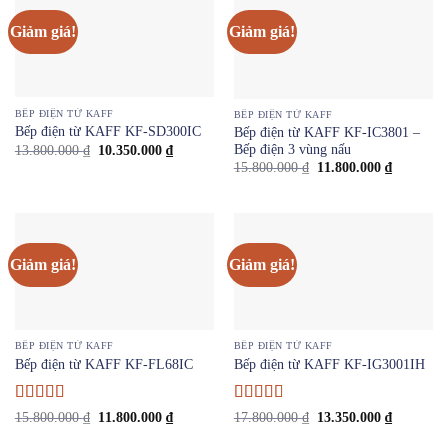
Giảm giá!
Giảm giá!
BẾP ĐIỆN TỪ KAFF
BẾP ĐIỆN TỪ KAFF
Bếp điện từ KAFF KF-SD300IC
Bếp điện từ KAFF KF-IC3801 –
Giá
Giá
Bếp điện 3 vùng nấu
13.800.000
₫
10.350.000
₫
gốc
hiện
Giá
Giá
15.800.000
₫
11.800.000
₫
là:
tại
gốc
hiện
13.800.000 ₫.
là:
là:
tại
10.350.000 ₫.
15.800.000 ₫.
là:
11.800.00
Giảm giá!
Giảm giá!
BẾP ĐIỆN TỪ KAFF
BẾP ĐIỆN TỪ KAFF
Bếp điện từ KAFF KF-FL68IC
Bếp điện từ KAFF KF-IG3001IH
Được xếp
Được
Giá
Giá
Giá
Giá
15.800.000
₫
11.800.000
₫
17.800.000
₫
13.350.000
₫
gốc
hiện
gốc
hiện
hạng
4
5
xếp
là:
tại
là:
tại
sao
hạng
3