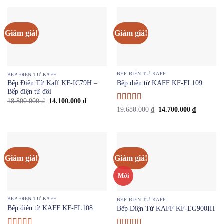
15.800.000 ₫.
là:
17.800.000 ₫.
là:
5 sao
11.800.000 ₫.
13.350.00
Giảm giá!
Giảm giá!
BẾP ĐIỆN TỪ KAFF
BẾP ĐIỆN TỪ KAFF
Bếp điện từ KAFF KF-FL109
Bếp Điện Từ Kaff KF-IC79H –
Bếp điện từ đôi
Giá
Giá
18.800.000
₫
14.100.000
₫
gốc
hiện
Được xếp
Giá
Giá
19.680.000
₫
14.700.000
₫
là:
tại
gốc
hiện
hạng
4
5
18.800.000 ₫.
là:
là:
tại
sao
14.100.000 ₫.
19.680.000 ₫.
là:
14.700.00
Giảm giá!
Giảm giá!
Mới
BẾP ĐIỆN TỪ KAFF
BẾP ĐIỆN TỪ KAFF
Bếp điện từ KAFF KF-FL108
Bếp Điện Từ KAFF KF-EG900IH