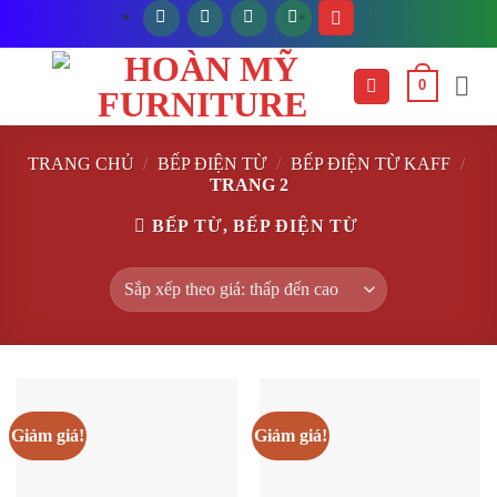
Bỏ
qua
nội
0
dung
TRANG CHỦ
/
BẾP ĐIỆN TỪ
/
BẾP ĐIỆN TỪ KAFF
/
TRANG 2
BẾP TỪ, BẾP ĐIỆN TỪ
Giảm giá!
Giảm giá!