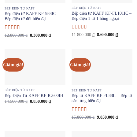
BẾP ĐIỆN TỪ KAFF
BẾP ĐIỆN TỪ KAFF
Bếp điện từ KAFF KF-FL101IC –
Bếp điện từ KAFF KF-988IC –
Bếp điện 1 từ 1 hồng ngoại
Bếp điện từ đôi hiện đại
Được xếp
Được
Giá
Giá
11.800.000
₫
8.690.000
₫
Giá
Giá
12.800.000
₫
8.300.000
₫
gốc
hiện
hạng
4
5
gốc
hiện
xếp
là:
tại
là:
tại
sao
hạng
3.5
11.800.000 ₫.
là:
12.800.000 ₫.
là:
5 sao
8.690.000 
8.300.000 ₫.
Giảm giá!
Giảm giá!
BẾP ĐIỆN TỪ KAFF
BẾP ĐIỆN TỪ KAFF
Bếp Điện Từ KAFF KF-IG600IH
Bếp từ KAFF KF FL88II – Bếp từ
cảm ứng hiện đại
Giá
Giá
14.500.000
₫
8.850.000
₫
gốc
hiện
là:
tại
14.500.000 ₫.
là:
Được xếp
8.850.000 ₫.
Giá
Giá
15.800.000
₫
9.850.000
₫
gốc
hiện
hạng
4
5
là:
tại
sao
15.800.000 ₫.
là:
9.850.000 