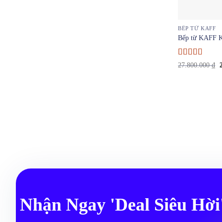
BẾP TỪ KAFF
Bếp từ KAFF 
Được xếp
27.800.000
₫
hạng
4
5
l
sao
2
Nhận Ngay 'Deal Siêu Hờ