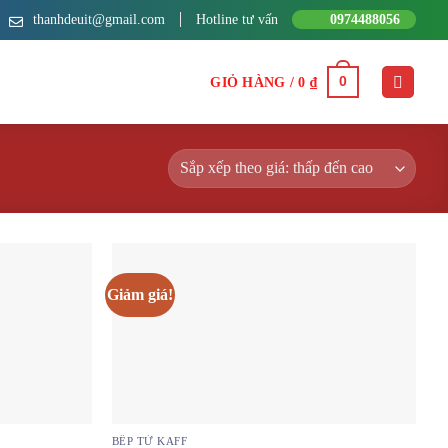
thanhdeuit@gmail.com
Hotline tư vấn
0974488056
0
GIỎ HÀNG /
0
₫
Giảm giá!
BẾP TỪ KAFF