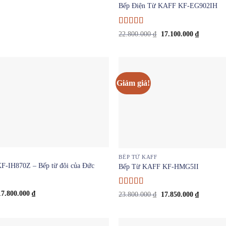
Bếp Điện Từ KAFF KF-EG902IH
Được
Giá
Giá
22.800.000
₫
17.100.000
₫
xếp
gốc
hiện
là:
tại
hạng
3
22.800.000 ₫.
là:
5 sao
17.100.00
Giảm giá!
BẾP TỪ KAFF
F-IH870Z – Bếp từ đôi của Đức
Bếp Từ KAFF KF-HMG5II
Giá
Giá
Được
17.800.000
₫
Giá
Giá
23.800.000
₫
17.850.000
₫
gốc
hiện
xếp
gốc
hiện
à:
tại
là:
tại
hạng
3.5
3.800.000 ₫.
là:
23.800.000 ₫.
là:
5 sao
17.800.000 ₫.
17.850.00