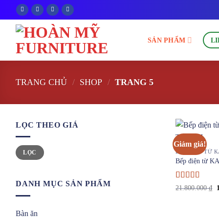
Bỏ
qua
nội
SẢN PHẨM
LI
dung
TRANG CHỦ
/
SHOP
/
TRANG 5
LỌC THEO GIÁ
Giảm giá!
Giá
Giá
BẾP ĐIỆN TỪ K
LỌC
tối
tối
thiểu
đa
Bếp điện từ 
DANH MỤC SẢN PHẨM
Được
21.800.000
₫
xếp hạng
l
3.67
5
2
sao
Bàn ăn