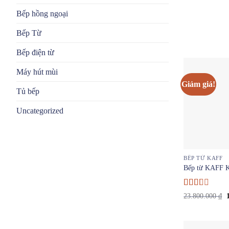
Bếp hồng ngoại
Bếp Từ
Bếp điện từ
Máy hút mùi
Giảm giá!
Tủ bếp
Uncategorized
BẾP TỪ KAFF
Bếp từ KAFF K
Được
23.800.000
₫
xếp
l
hạng
2
2
5
sao