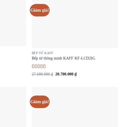
Giảm giá!
BẾP TỪ KAFF
Bếp từ thông minh KAFF KF-LCD2IG
Được xếp
Giá
Giá
27.680.000
₫
20.700.000
₫
hạng
4
5
gốc
hiện
là:
tại
sao
27.680.000 ₫.
là:
0 ₫.
20.700.000 ₫.
Giảm giá!