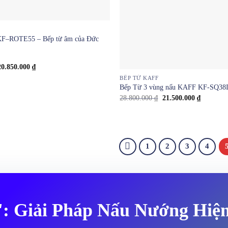
KF–ROTE55 – Bếp từ âm của Đức
Giá
Giá
20.850.000
₫
gốc
hiện
BẾP TỪ KAFF
à:
tại
Bếp Từ 3 vùng nấu KAFF KF-SQ3
7.800.000 ₫.
là:
20.850.000 ₫.
Giá
Giá
28.800.000
₫
21.500.000
₫
gốc
hiện
là:
tại
28.800.000 ₫.
là:
21.500.00
1
2
3
4
i': Giải Pháp Nấu Nướng Hiệ